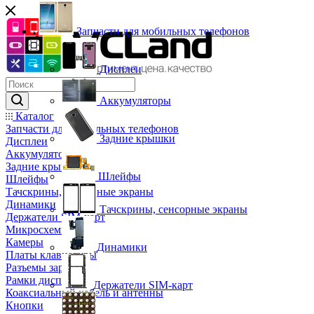
Запчасти для мобильных телефонов
Дисплеи
Аккумуляторы
Каталог
Запчасти для мобильных телефонов
Задние крышки
Дисплеи
Аккумуляторы
Задние крышки
Шлейфы
Шлейфы
Тачскрины, сенсорные экраны
Динамики
Тачскрины, сенсорные экраны
Держатели SIM-карт
Микросхемы
Камеры
Динамики
Платы клавиатуры
Разъемы зарядки
Рамки дисплея
Держатели SIM-карт
Коаксиальный кабель и антенны
Кнопки