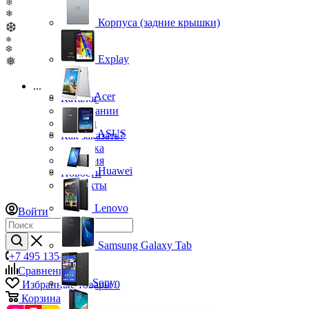
❄
❄
Корпуса (задние крышки)
❆
❅
❆
Explay
❅
...
Acer
Каталог
О компании
Бренды
ASUS
Как заказать?
Доставка
Гарантия
Huawei
Новости
Контакты
Lenovo
Войти
Samsung Galaxy Tab
+7 495 135-39-43
Сравнение
0
Sony
Избранные товары
0
Корзина
0