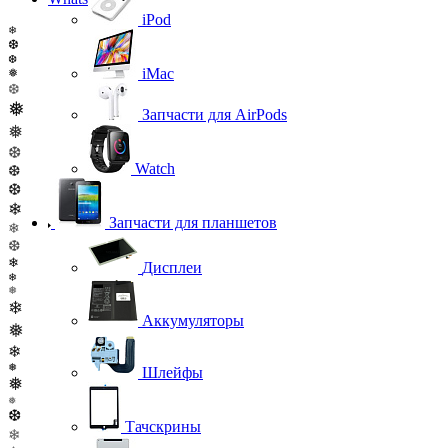
iPod
❄
❆
❆
iMac
❅
❆
❅
Запчасти для AirPods
❅
❆
Watch
❆
❆
❄
Запчасти для планшетов
❄
❆
❄
Дисплеи
❄
❅
❄
Аккумуляторы
❅
❄
❅
Шлейфы
❅
❅
❆
Тачскрины
❄