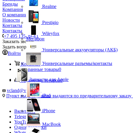
Бренды
Realme
Компания
О компании
Новости
Prestigio
Контакты
Контакты
Wileyfox
+7 495 135-39-43
Мегафон
Заказать звонок
Задать вопрос
Универсальные аккумуляторы (АКБ)
Войти
Универсальные разъемы/контакты
Корзина
0
Избранные товары
0
Запчасти для Apple
Сравнение товаров
0
vcland@vcland.ru
iPad
Пункт выдачи (заказы выдаются по предварительному заказу н
iPhone
Вконтакте
Telegram
YouTube
MacBook
Одноклассники
WhatsApp