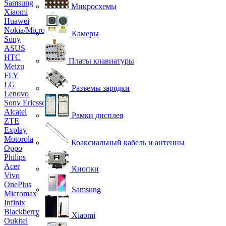
Samsung
Микросхемы
Xiaomi
Huawei
Nokia/Microsoft
Камеры
Sony
ASUS
HTC
Платы клавиатуры
Meizu
FLY
LG
Разъемы зарядки
Lenovo
Sony Ericsson
Alcatel
Рамки дисплея
ZTE
Explay
Motorola
Коаксиальный кабель и антенны
Oppo
Philips
Acer
Кнопки
Vivo
OnePlus
Samsung
Micromax
Infinix
Blackberry
Xiaomi
Oukitel