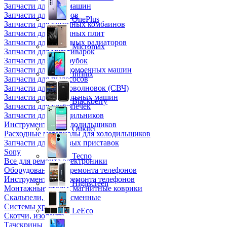
Запчасти для кофемашин
Запчасти для кулеров
OnePlus
Запчасти для кухонных комбаинов
Запчасти для кухонных плит
Запчасти для масляных радиаторов
Micromax
Запчасти для мультиварок
Запчасти для мясорубок
Запчасти для посудомоечных машин
Infinix
Запчасти для пылесосов
Запчасти для микроволновок (СВЧ)
Запчасти для стиральных машин
Blackberry
Запчасти для хлебопечек
Запчасти для холодильников
Инструмент для холодильщиков
Oukitel
Расходные материалы для холодильщиков
Запчасти для игровых приставок
Sony
Tecno
Все для ремонта электроники
Оборудование для ремонта телефонов
Инструменты для ремонта телефонов
Highscreen
Монтажные столы, магнитные коврики
Скальпели, лезвия сменные
Системы хранения
LeEco
Скотчи, изолента
Тачскрины