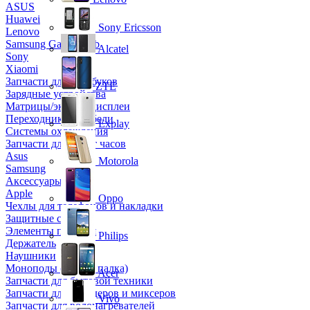
ASUS
Huawei
Sony Ericsson
Lenovo
Samsung Galaxy Tab
Alcatel
Sony
Xiaomi
Запчасти для ноутбуков
ZTE
Зарядные устройства
Матрицы/экраны/дисплеи
Переходники и кабели
Explay
Системы охлаждения
Запчасти для смарт часов
Asus
Motorola
Samsung
Аксессуары
Apple
Oppo
Чехлы для телефонов и накладки
Защитные стекла
Элементы питания
Philips
Держатель
Наушники
Моноподы (Селфи палка)
Acer
Запчасти для бытовой техники
Запчасти для блендеров и миксеров
Vivo
Запчасти для водонагревателей