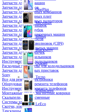
Запчасти для кофемашин
Запчасти для кулеров
OnePlus
Запчасти для кухонных комбаинов
Запчасти для кухонных плит
Запчасти для масляных радиаторов
Micromax
Запчасти для мультиварок
Запчасти для мясорубок
Запчасти для посудомоечных машин
Infinix
Запчасти для пылесосов
Запчасти для микроволновок (СВЧ)
Запчасти для стиральных машин
Blackberry
Запчасти для хлебопечек
Запчасти для холодильников
Инструмент для холодильщиков
Oukitel
Расходные материалы для холодильщиков
Запчасти для игровых приставок
Sony
Tecno
Все для ремонта электроники
Оборудование для ремонта телефонов
Инструменты для ремонта телефонов
Highscreen
Монтажные столы, магнитные коврики
Скальпели, лезвия сменные
Системы хранения
LeEco
Скотчи, изолента
Тачскрины