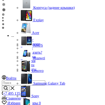
❅
Корпуса (задние крышки)
❅
❆
❅
Explay
❄
❄
❆
Acer
...
Каталог
О компании
ASUS
Бренды
Как заказать?
Доставка
Huawei
Гарантия
Новости
Контакты
Lenovo
Войти
Samsung Galaxy Tab
+7 495 135-39-43
Sony
Сравнение
0
Избранные товары
0