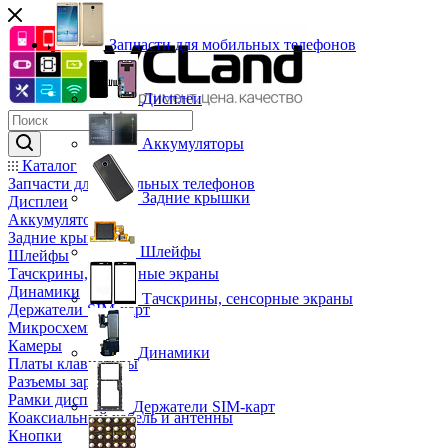
Запчасти для мобильных телефонов
Дисплеи
Аккумуляторы
Каталог
Запчасти для мобильных телефонов
Задние крышки
Дисплеи
Аккумуляторы
Задние крышки
Шлейфы
Шлейфы
Тачскрины, сенсорные экраны
Динамики
Тачскрины, сенсорные экраны
Держатели SIM-карт
Микросхемы
Камеры
Динамики
Платы клавиатуры
Разъемы зарядки
Рамки дисплея
Держатели SIM-карт
Коаксиальный кабель и антенны
Кнопки