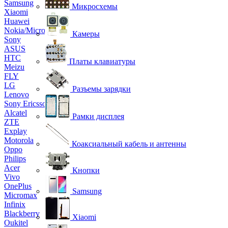
Samsung
Микросхемы
Xiaomi
Huawei
Nokia/Microsoft
Камеры
Sony
ASUS
HTC
Платы клавиатуры
Meizu
FLY
LG
Разъемы зарядки
Lenovo
Sony Ericsson
Alcatel
Рамки дисплея
ZTE
Explay
Motorola
Коаксиальный кабель и антенны
Oppo
Philips
Acer
Кнопки
Vivo
OnePlus
Samsung
Micromax
Infinix
Blackberry
Xiaomi
Oukitel