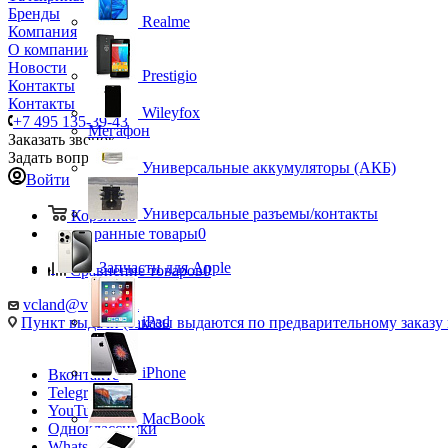
Бренды
Realme
Компания
О компании
Новости
Prestigio
Контакты
Контакты
Wileyfox
+7 495 135-39-43
Мегафон
Заказать звонок
Задать вопрос
Универсальные аккумуляторы (АКБ)
Войти
Универсальные разъемы/контакты
Корзина
0
Избранные товары
0
Запчасти для Apple
Сравнение товаров
0
vcland@vcland.ru
iPad
Пункт выдачи (заказы выдаются по предварительному заказу н
iPhone
Вконтакте
Telegram
YouTube
MacBook
Одноклассники
WhatsApp