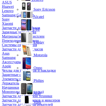
ASUS
Huawei
Sony Ericsson
Lenovo
Samsung Galaxy Tab
Alcatel
Sony
Xiaomi
Запчасти для ноутбуков
ZTE
Зарядные устройства
Матрицы/экраны/дисплеи
Переходники и кабели
Explay
Системы охлаждения
Запчасти для смарт часов
Asus
Motorola
Samsung
Аксессуары
Apple
Oppo
Чехлы для телефонов и накладки
Защитные стекла
Элементы питания
Philips
Держатель
Наушники
Моноподы (Селфи палка)
Acer
Запчасти для бытовой техники
Запчасти для блендеров и миксеров
Vivo
Запчасти для водонагревателей