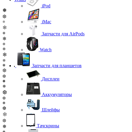
iPod
❅
❆
iMac
❄
❄
❄
Запчасти для AirPods
❄
❄
❄
Watch
❄
❅
❄
Запчасти для планшетов
❆
❆
Дисплеи
❅
❅
❆
Аккумуляторы
❆
❄
❆
Шлейфы
❄
❆
Тачскрины
❅
❅