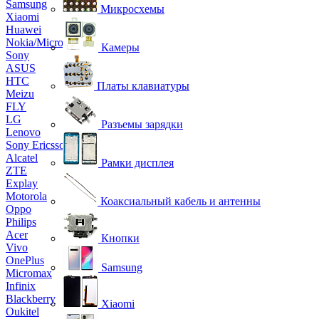
Samsung
Микросхемы
Xiaomi
Huawei
Nokia/Microsoft
Камеры
Sony
ASUS
HTC
Платы клавиатуры
Meizu
FLY
LG
Разъемы зарядки
Lenovo
Sony Ericsson
Alcatel
Рамки дисплея
ZTE
Explay
Motorola
Коаксиальный кабель и антенны
Oppo
Philips
Acer
Кнопки
Vivo
OnePlus
Samsung
Micromax
Infinix
Blackberry
Xiaomi
Oukitel