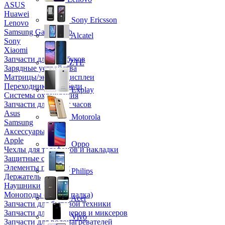
ASUS
Huawei
Sony Ericsson
Lenovo
Samsung Galaxy Tab
Alcatel
Sony
Xiaomi
Запчасти для ноутбуков
ZTE
Зарядные устройства
Матрицы/экраны/дисплеи
Переходники и кабели
Explay
Системы охлаждения
Запчасти для смарт часов
Asus
Motorola
Samsung
Аксессуары
Apple
Oppo
Чехлы для телефонов и накладки
Защитные стекла
Элементы питания
Philips
Держатель
Наушники
Моноподы (Селфи палка)
Acer
Запчасти для бытовой техники
Запчасти для блендеров и миксеров
Vivo
Запчасти для водонагревателей