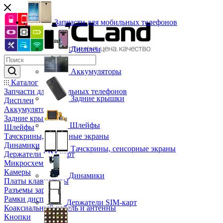
Запчасти для мобильных телефонов
Дисплеи
Аккумуляторы
Каталог
Запчасти для мобильных телефонов
Задние крышки
Дисплеи
Аккумуляторы
Задние крышки
Шлейфы
Шлейфы
Тачскрины, сенсорные экраны
Динамики
Тачскрины, сенсорные экраны
Держатели SIM-карт
Микросхемы
Камеры
Динамики
Платы клавиатуры
Разъемы зарядки
Рамки дисплея
Держатели SIM-карт
Коаксиальный кабель и антенны
Кнопки