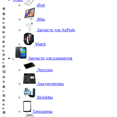
iPod
❄
❅
❄
iMac
❄
❅
Запчасти для AirPods
❅
❄
❆
Watch
❅
❅
❅
Запчасти для планшетов
❅
❅
❆
Дисплеи
❆
❅
❄
Аккумуляторы
❅
❄
❄
Шлейфы
❆
❄
❆
Тачскрины
❅