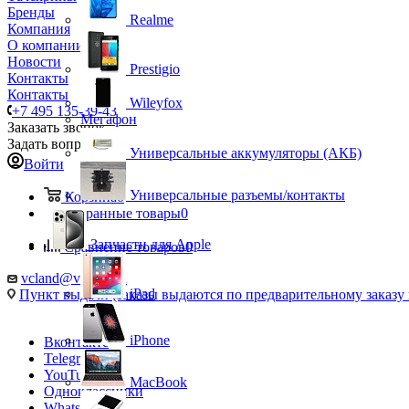
Бренды
Realme
Компания
О компании
Новости
Prestigio
Контакты
Контакты
Wileyfox
+7 495 135-39-43
Мегафон
Заказать звонок
Задать вопрос
Универсальные аккумуляторы (АКБ)
Войти
Универсальные разъемы/контакты
Корзина
0
Избранные товары
0
Запчасти для Apple
Сравнение товаров
0
vcland@vcland.ru
iPad
Пункт выдачи (заказы выдаются по предварительному заказу н
iPhone
Вконтакте
Telegram
YouTube
MacBook
Одноклассники
WhatsApp