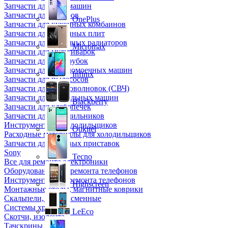
Запчасти для кофемашин
Запчасти для кулеров
OnePlus
Запчасти для кухонных комбаинов
Запчасти для кухонных плит
Запчасти для масляных радиаторов
Micromax
Запчасти для мультиварок
Запчасти для мясорубок
Запчасти для посудомоечных машин
Infinix
Запчасти для пылесосов
Запчасти для микроволновок (СВЧ)
Запчасти для стиральных машин
Blackberry
Запчасти для хлебопечек
Запчасти для холодильников
Инструмент для холодильщиков
Oukitel
Расходные материалы для холодильщиков
Запчасти для игровых приставок
Sony
Tecno
Все для ремонта электроники
Оборудование для ремонта телефонов
Инструменты для ремонта телефонов
Highscreen
Монтажные столы, магнитные коврики
Скальпели, лезвия сменные
Системы хранения
LeEco
Скотчи, изолента
Тачскрины