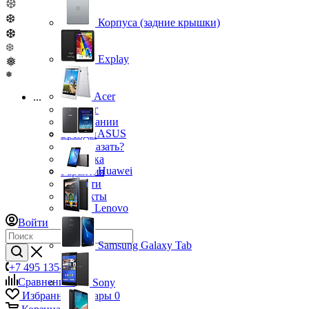
❆
❆
Корпуса (задние крышки)
❆
❆
Explay
❅
❅
Acer
...
Каталог
О компании
ASUS
Бренды
Как заказать?
Доставка
Huawei
Гарантия
Новости
Контакты
Lenovo
Войти
Samsung Galaxy Tab
+7 495 135-39-43
Сравнение
0
Sony
Избранные товары
0