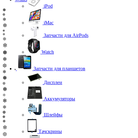
iPod
❅
❆
❄
iMac
❅
❅
❅
Запчасти для AirPods
❅
❄
❅
Watch
❅
❆
Запчасти для планшетов
❄
❅
Дисплеи
❆
❅
❄
Аккумуляторы
❄
❄
❆
Шлейфы
❆
❅
❄
Тачскрины
❆