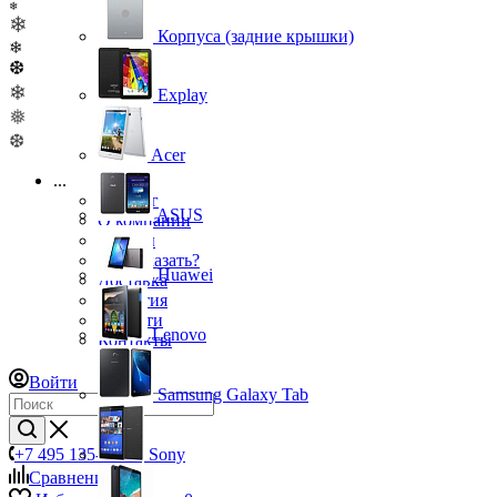
❄
❄
Корпуса (задние крышки)
❄
❆
❄
Explay
❅
❆
Acer
...
Каталог
ASUS
О компании
Бренды
Как заказать?
Huawei
Доставка
Гарантия
Новости
Lenovo
Контакты
Войти
Samsung Galaxy Tab
+7 495 135-39-43
Sony
Сравнение
0