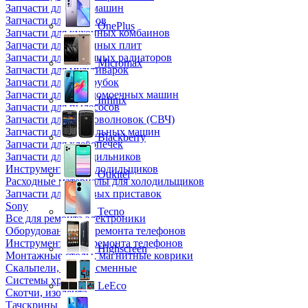
Запчасти для кофемашин
Запчасти для кулеров
OnePlus
Запчасти для кухонных комбаинов
Запчасти для кухонных плит
Запчасти для масляных радиаторов
Micromax
Запчасти для мультиварок
Запчасти для мясорубок
Запчасти для посудомоечных машин
Infinix
Запчасти для пылесосов
Запчасти для микроволновок (СВЧ)
Запчасти для стиральных машин
Blackberry
Запчасти для хлебопечек
Запчасти для холодильников
Инструмент для холодильщиков
Oukitel
Расходные материалы для холодильщиков
Запчасти для игровых приставок
Sony
Tecno
Все для ремонта электроники
Оборудование для ремонта телефонов
Инструменты для ремонта телефонов
Highscreen
Монтажные столы, магнитные коврики
Скальпели, лезвия сменные
Системы хранения
LeEco
Скотчи, изолента
Тачскрины