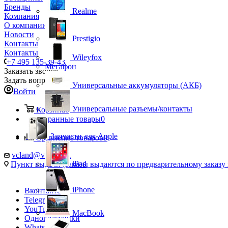
Бренды
Realme
Компания
О компании
Новости
Prestigio
Контакты
Контакты
Wileyfox
+7 495 135-39-43
Мегафон
Заказать звонок
Задать вопрос
Универсальные аккумуляторы (АКБ)
Войти
Универсальные разъемы/контакты
Корзина
0
Избранные товары
0
Запчасти для Apple
Сравнение товаров
0
vcland@vcland.ru
iPad
Пункт выдачи (заказы выдаются по предварительному заказу н
iPhone
Вконтакте
Telegram
YouTube
MacBook
Одноклассники
WhatsApp