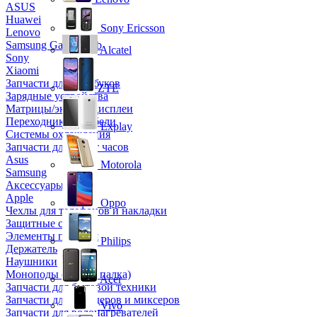
ASUS
Huawei
Sony Ericsson
Lenovo
Samsung Galaxy Tab
Alcatel
Sony
Xiaomi
Запчасти для ноутбуков
ZTE
Зарядные устройства
Матрицы/экраны/дисплеи
Переходники и кабели
Explay
Системы охлаждения
Запчасти для смарт часов
Asus
Motorola
Samsung
Аксессуары
Apple
Oppo
Чехлы для телефонов и накладки
Защитные стекла
Элементы питания
Philips
Держатель
Наушники
Моноподы (Селфи палка)
Acer
Запчасти для бытовой техники
Запчасти для блендеров и миксеров
Vivo
Запчасти для водонагревателей