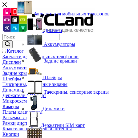
Запчасти для мобильных телефонов
Дисплеи
Аккумуляторы
Каталог
Запчасти для мобильных телефонов
Задние крышки
Дисплеи
Аккумуляторы
Задние крышки
Шлейфы
Шлейфы
Тачскрины, сенсорные экраны
Динамики
Тачскрины, сенсорные экраны
Держатели SIM-карт
Микросхемы
Камеры
Динамики
Платы клавиатуры
Разъемы зарядки
Рамки дисплея
Держатели SIM-карт
Коаксиальный кабель и антенны
Кнопки