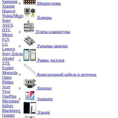
Samsung
Микросхемы
Xiaomi
Huawei
Nokia/Microsoft
Камеры
Sony
ASUS
HTC
Платы клавиатуры
Meizu
FLY
LG
Разъемы зарядки
Lenovo
Sony Ericsson
Alcatel
Рамки дисплея
ZTE
Explay
Motorola
Коаксиальный кабель и антенны
Oppo
Philips
Acer
Кнопки
Vivo
OnePlus
Samsung
Micromax
Infinix
Blackberry
Xiaomi
Oukitel