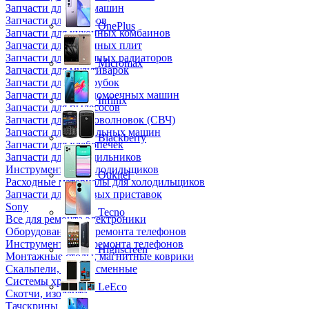
Запчасти для кофемашин
Запчасти для кулеров
OnePlus
Запчасти для кухонных комбаинов
Запчасти для кухонных плит
Запчасти для масляных радиаторов
Micromax
Запчасти для мультиварок
Запчасти для мясорубок
Запчасти для посудомоечных машин
Infinix
Запчасти для пылесосов
Запчасти для микроволновок (СВЧ)
Запчасти для стиральных машин
Blackberry
Запчасти для хлебопечек
Запчасти для холодильников
Инструмент для холодильщиков
Oukitel
Расходные материалы для холодильщиков
Запчасти для игровых приставок
Sony
Tecno
Все для ремонта электроники
Оборудование для ремонта телефонов
Инструменты для ремонта телефонов
Highscreen
Монтажные столы, магнитные коврики
Скальпели, лезвия сменные
Системы хранения
LeEco
Скотчи, изолента
Тачскрины