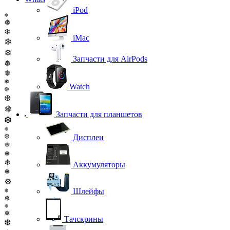
iPod
❄
❅
❄
iMac
❄
❄
Запчасти для AirPods
❅
❅
❅
Watch
❆
❆
❅
Запчасти для планшетов
❆
❅
❆
Дисплеи
❅
❅
❄
Аккумуляторы
❅
❅
Шлейфы
❅
❄
❅
❅
Тачскрины
❆