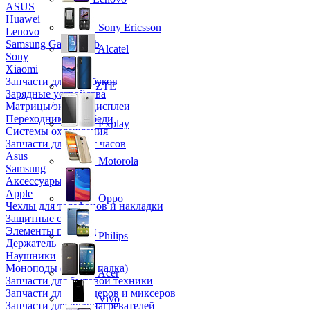
ASUS
Huawei
Sony Ericsson
Lenovo
Samsung Galaxy Tab
Alcatel
Sony
Xiaomi
Запчасти для ноутбуков
ZTE
Зарядные устройства
Матрицы/экраны/дисплеи
Переходники и кабели
Explay
Системы охлаждения
Запчасти для смарт часов
Asus
Motorola
Samsung
Аксессуары
Apple
Oppo
Чехлы для телефонов и накладки
Защитные стекла
Элементы питания
Philips
Держатель
Наушники
Моноподы (Селфи палка)
Acer
Запчасти для бытовой техники
Запчасти для блендеров и миксеров
Vivo
Запчасти для водонагревателей