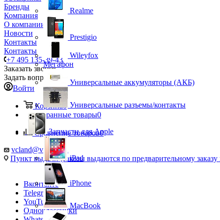
Бренды
Realme
Компания
О компании
Новости
Prestigio
Контакты
Контакты
Wileyfox
+7 495 135-39-43
Мегафон
Заказать звонок
Задать вопрос
Универсальные аккумуляторы (АКБ)
Войти
Универсальные разъемы/контакты
Корзина
0
Избранные товары
0
Запчасти для Apple
Сравнение товаров
0
vcland@vcland.ru
iPad
Пункт выдачи (заказы выдаются по предварительному заказу н
iPhone
Вконтакте
Telegram
YouTube
MacBook
Одноклассники
WhatsApp