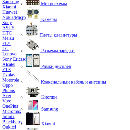
Samsung
Микросхемы
Xiaomi
Huawei
Nokia/Microsoft
Камеры
Sony
ASUS
HTC
Платы клавиатуры
Meizu
FLY
LG
Разъемы зарядки
Lenovo
Sony Ericsson
Alcatel
Рамки дисплея
ZTE
Explay
Motorola
Коаксиальный кабель и антенны
Oppo
Philips
Acer
Кнопки
Vivo
OnePlus
Samsung
Micromax
Infinix
Blackberry
Xiaomi
Oukitel