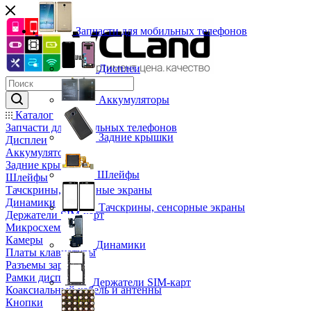
Запчасти для мобильных телефонов
Дисплеи
Аккумуляторы
Каталог
Запчасти для мобильных телефонов
Задние крышки
Дисплеи
Аккумуляторы
Задние крышки
Шлейфы
Шлейфы
Тачскрины, сенсорные экраны
Динамики
Тачскрины, сенсорные экраны
Держатели SIM-карт
Микросхемы
Камеры
Динамики
Платы клавиатуры
Разъемы зарядки
Рамки дисплея
Держатели SIM-карт
Коаксиальный кабель и антенны
Кнопки