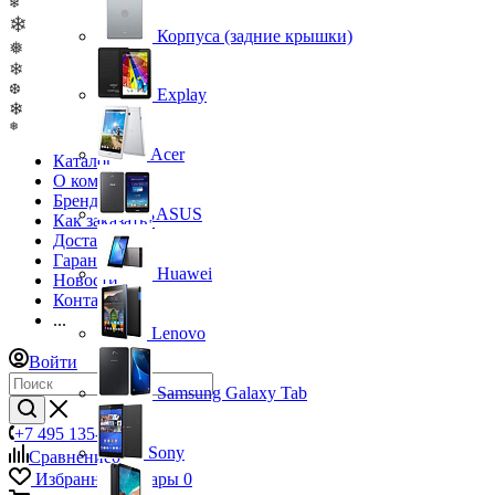
❄
❄
Корпуса (задние крышки)
❅
❄
❆
Explay
❄
❅
Acer
Каталог
О компании
Бренды
ASUS
Как заказать?
Доставка
Гарантия
Huawei
Новости
Контакты
...
Lenovo
Войти
Samsung Galaxy Tab
+7 495 135-39-43
Sony
Сравнение
0
Избранные товары
0