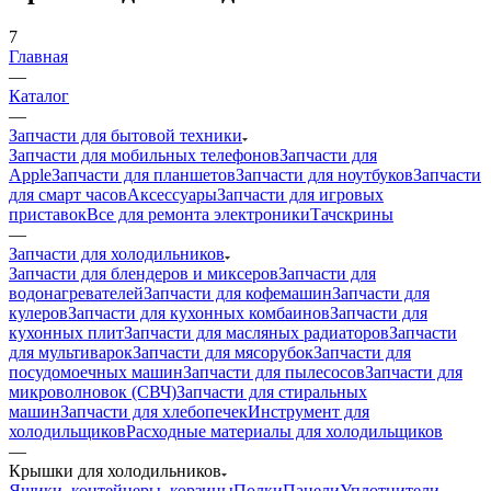
—
Каталог
—
Запчасти для бытовой техники
Запчасти для мобильных телефонов
Запчасти для
Apple
Запчасти для планшетов
Запчасти для ноутбуков
Запчасти
для смарт часов
Аксессуары
Запчасти для игровых
приставок
Все для ремонта электроники
Тачскрины
—
Запчасти для холодильников
Запчасти для блендеров и миксеров
Запчасти для
водонагревателей
Запчасти для кофемашин
Запчасти для
кулеров
Запчасти для кухонных комбаинов
Запчасти для
кухонных плит
Запчасти для масляных радиаторов
Запчасти
для мультиварок
Запчасти для мясорубок
Запчасти для
посудомоечных машин
Запчасти для пылесосов
Запчасти для
микроволновок (СВЧ)
Запчасти для стиральных
машин
Запчасти для хлебопечек
Инструмент для
холодильщиков
Расходные материалы для холодильщиков
—
Крышки для холодильников
Ящики, контейнеры, корзины
Полки
Панели
Уплотнители,
резинки
Ручки
Петли
Двери
Лампы
Модули управления и
индикации
Компрессоры
Вентиляторы
Испарители
Реле
ТЭН и
нагреватели
Датчики
Крепления, держатели,