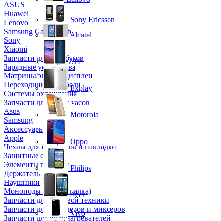
ASUS
Huawei
Sony Ericsson
Lenovo
Samsung Galaxy Tab
Alcatel
Sony
Xiaomi
Запчасти для ноутбуков
ZTE
Зарядные устройства
Матрицы/экраны/дисплеи
Переходники и кабели
Explay
Системы охлаждения
Запчасти для смарт часов
Asus
Motorola
Samsung
Аксессуары
Apple
Oppo
Чехлы для телефонов и накладки
Защитные стекла
Элементы питания
Philips
Держатель
Наушники
Моноподы (Селфи палка)
Acer
Запчасти для бытовой техники
Запчасти для блендеров и миксеров
Vivo
Запчасти для водонагревателей