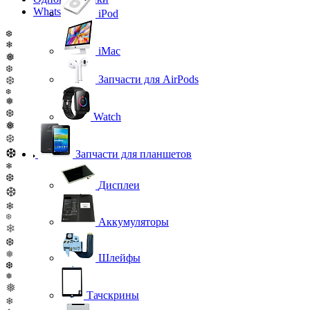
WhatsApp
iPod
❆
❄
iMac
❅
❆
Запчасти для AirPods
❆
❆
❅
❆
Watch
❅
❆
❆
Запчасти для планшетов
❄
❆
Дисплеи
❆
❄
❆
Аккумуляторы
❄
❆
❅
Шлейфы
❆
❅
❅
Тачскрины
❄