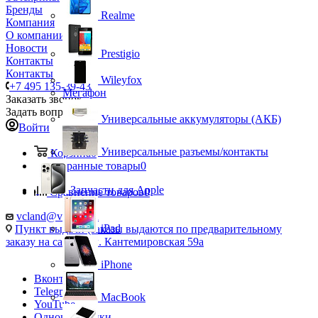
Бренды
Realme
Компания
О компании
Новости
Prestigio
Контакты
Контакты
Wileyfox
+7 495 135-39-43
Мегафон
Заказать звонок
Задать вопрос
Универсальные аккумуляторы (АКБ)
Войти
Универсальные разъемы/контакты
Корзина
0
Избранные товары
0
Запчасти для Apple
Сравнение товаров
0
vcland@vcland.ru
iPad
Пункт выдачи (заказы выдаются по предварительному
заказу на сайте), ул. Кантемировская 59а
iPhone
Вконтакте
Telegram
MacBook
YouTube
Одноклассники