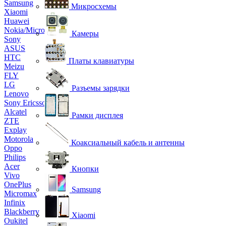
Samsung
Микросхемы
Xiaomi
Huawei
Nokia/Microsoft
Камеры
Sony
ASUS
HTC
Платы клавиатуры
Meizu
FLY
LG
Разъемы зарядки
Lenovo
Sony Ericsson
Alcatel
Рамки дисплея
ZTE
Explay
Motorola
Коаксиальный кабель и антенны
Oppo
Philips
Acer
Кнопки
Vivo
OnePlus
Samsung
Micromax
Infinix
Blackberry
Xiaomi
Oukitel