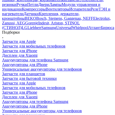
кронштейны
BEKO
Bosch, Siemens, Gaggenau, NEFF
Electrolux,
Zanussi, AEG
Gorenje
Indesit, Ariston, STINOL
(СТИНОЛ)
LG
Liebherr
Samsung
Universal
Whirlpool
Атлант
Бирюса
Подборки
Запчасти для Apple
Запчасти для мобильных телефонов
Запчасти для iPhone
Дисплеи для Xiaomi
Аккумуляторы для телефона Samsung
Аккумуляторы для iPhone
Универсальные аккумуляторы для телефонов
Запчасти для планшетов
Запчасти для бытовой техники
Запчасти для Apple
Запчасти для мобильных телефонов
Запчасти для iPhone
Дисплеи для Xiaomi
Аккумуляторы для телефона Samsung
Аккумуляторы для iPhone
Универсальные аккумуляторы для телефонов
Запчасти для планшетов
Запчасти для бытовой техники
Фильтр
По умолчанию (убывание)