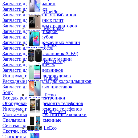
Запчасти для кофемашин
Запчасти для кулеров
OnePlus
Запчасти для кухонных комбаинов
Запчасти для кухонных плит
Запчасти для масляных радиаторов
Micromax
Запчасти для мультиварок
Запчасти для мясорубок
Запчасти для посудомоечных машин
Infinix
Запчасти для пылесосов
Запчасти для микроволновок (СВЧ)
Запчасти для стиральных машин
Blackberry
Запчасти для хлебопечек
Запчасти для холодильников
Инструмент для холодильщиков
Oukitel
Расходные материалы для холодильщиков
Запчасти для игровых приставок
Sony
Tecno
Все для ремонта электроники
Оборудование для ремонта телефонов
Инструменты для ремонта телефонов
Highscreen
Монтажные столы, магнитные коврики
Скальпели, лезвия сменные
Системы хранения
LeEco
Скотчи, изолента
Тачскрины