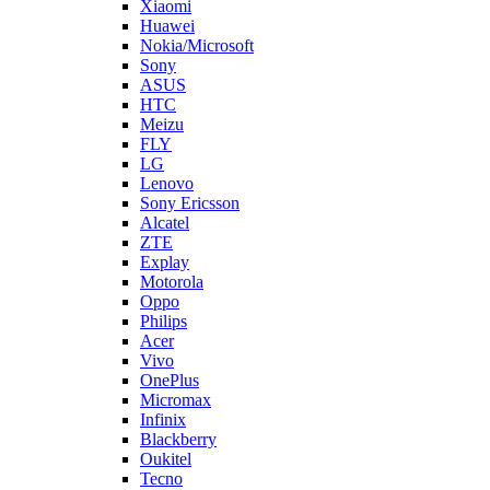
ASUS
HTC
Meizu
FLY
LG
Lenovo
Sony Ericsson
Alcatel
ZTE
Explay
Motorola
Oppo
Philips
Acer
Vivo
OnePlus
Micromax
Infinix
Blackberry
Oukitel
Tecno
Highscreen
LeEco
Realme