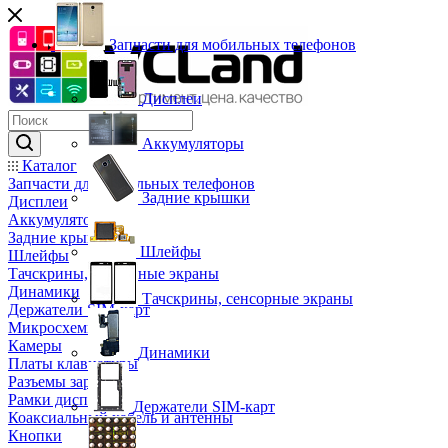
Запчасти для мобильных телефонов
Дисплеи
Аккумуляторы
Каталог
Запчасти для мобильных телефонов
Задние крышки
Дисплеи
Аккумуляторы
Задние крышки
Шлейфы
Шлейфы
Тачскрины, сенсорные экраны
Динамики
Тачскрины, сенсорные экраны
Держатели SIM-карт
Микросхемы
Камеры
Динамики
Платы клавиатуры
Разъемы зарядки
Рамки дисплея
Держатели SIM-карт
Коаксиальный кабель и антенны
Кнопки