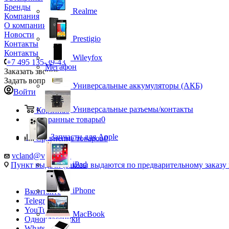
Бренды
Realme
Компания
О компании
Новости
Prestigio
Контакты
Контакты
Wileyfox
+7 495 135-39-43
Мегафон
Заказать звонок
Задать вопрос
Универсальные аккумуляторы (АКБ)
Войти
Универсальные разъемы/контакты
Корзина
0
Избранные товары
0
Запчасти для Apple
Сравнение товаров
0
vcland@vcland.ru
iPad
Пункт выдачи (заказы выдаются по предварительному заказу н
iPhone
Вконтакте
Telegram
YouTube
MacBook
Одноклассники
WhatsApp