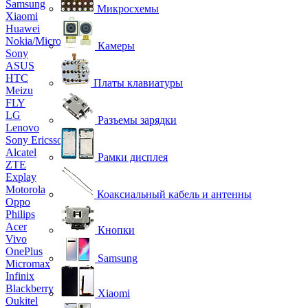
Samsung
Микросхемы
Xiaomi
Huawei
Nokia/Microsoft
Камеры
Sony
ASUS
HTC
Платы клавиатуры
Meizu
FLY
LG
Разъемы зарядки
Lenovo
Sony Ericsson
Alcatel
Рамки дисплея
ZTE
Explay
Motorola
Коаксиальный кабель и антенны
Oppo
Philips
Acer
Кнопки
Vivo
OnePlus
Samsung
Micromax
Infinix
Blackberry
Xiaomi
Oukitel