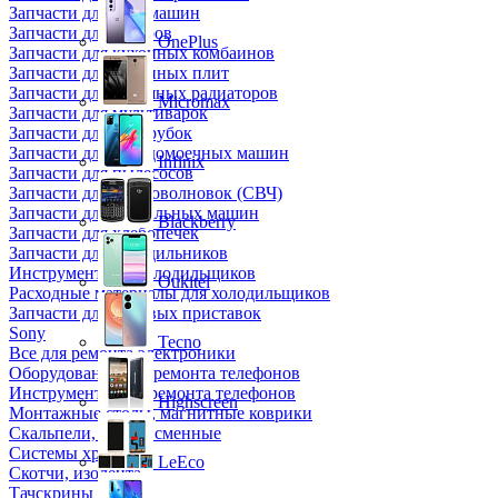
Запчасти для кофемашин
Запчасти для кулеров
OnePlus
Запчасти для кухонных комбаинов
Запчасти для кухонных плит
Запчасти для масляных радиаторов
Micromax
Запчасти для мультиварок
Запчасти для мясорубок
Запчасти для посудомоечных машин
Infinix
Запчасти для пылесосов
Запчасти для микроволновок (СВЧ)
Запчасти для стиральных машин
Blackberry
Запчасти для хлебопечек
Запчасти для холодильников
Инструмент для холодильщиков
Oukitel
Расходные материалы для холодильщиков
Запчасти для игровых приставок
Sony
Tecno
Все для ремонта электроники
Оборудование для ремонта телефонов
Инструменты для ремонта телефонов
Highscreen
Монтажные столы, магнитные коврики
Скальпели, лезвия сменные
Системы хранения
LeEco
Скотчи, изолента
Тачскрины