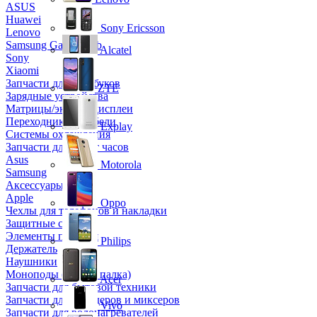
ASUS
Huawei
Sony Ericsson
Lenovo
Samsung Galaxy Tab
Alcatel
Sony
Xiaomi
Запчасти для ноутбуков
ZTE
Зарядные устройства
Матрицы/экраны/дисплеи
Переходники и кабели
Explay
Системы охлаждения
Запчасти для смарт часов
Asus
Motorola
Samsung
Аксессуары
Apple
Oppo
Чехлы для телефонов и накладки
Защитные стекла
Элементы питания
Philips
Держатель
Наушники
Моноподы (Селфи палка)
Acer
Запчасти для бытовой техники
Запчасти для блендеров и миксеров
Vivo
Запчасти для водонагревателей