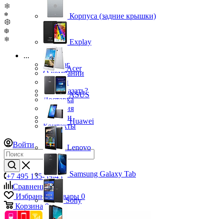
❄
❄
Корпуса (задние крышки)
❆
❆
❄
Explay
...
Каталог
Acer
О компании
Бренды
Как заказать?
ASUS
Доставка
Гарантия
Новости
Huawei
Контакты
Войти
Lenovo
Samsung Galaxy Tab
+7 495 135-39-43
Сравнение
0
Избранные товары
0
Sony
Корзина
0