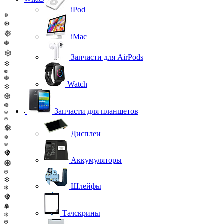
iPod
❅
❅
❅
iMac
❆
❄
Запчасти для AirPods
❄
❅
❆
Watch
❄
❆
❆
Запчасти для планшетов
❄
❄
❅
Дисплеи
❄
❅
❅
Аккумуляторы
❆
❆
❄
Шлейфы
❄
❅
❅
Тачскрины
❄
❆