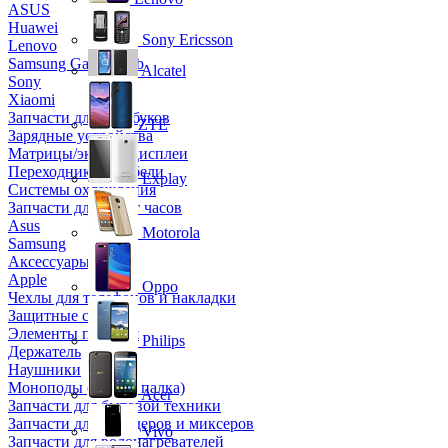
ASUS
Huawei
Sony Ericsson
Lenovo
Samsung Galaxy Tab
Alcatel
Sony
Xiaomi
Запчасти для ноутбуков
ZTE
Зарядные устройства
Матрицы/экраны/дисплеи
Переходники и кабели
Explay
Системы охлаждения
Запчасти для смарт часов
Asus
Motorola
Samsung
Аксессуары
Apple
Oppo
Чехлы для телефонов и накладки
Защитные стекла
Элементы питания
Philips
Держатель
Наушники
Моноподы (Селфи палка)
Acer
Запчасти для бытовой техники
Запчасти для блендеров и миксеров
Vivo
Запчасти для водонагревателей