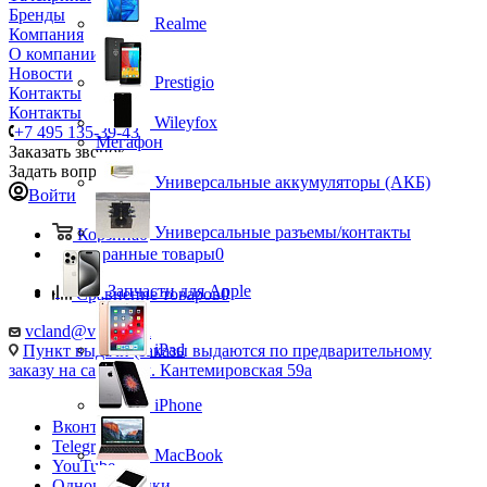
Бренды
Realme
Компания
О компании
Новости
Prestigio
Контакты
Контакты
Wileyfox
+7 495 135-39-43
Мегафон
Заказать звонок
Задать вопрос
Универсальные аккумуляторы (АКБ)
Войти
Универсальные разъемы/контакты
Корзина
0
Избранные товары
0
Запчасти для Apple
Сравнение товаров
0
vcland@vcland.ru
iPad
Пункт выдачи (заказы выдаются по предварительному
заказу на сайте), ул. Кантемировская 59а
iPhone
Вконтакте
Telegram
MacBook
YouTube
Одноклассники