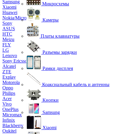
Samsung
Микросхемы
Xiaomi
Huawei
Nokia/Microsoft
Камеры
Sony
ASUS
HTC
Платы клавиатуры
Meizu
FLY
LG
Разъемы зарядки
Lenovo
Sony Ericsson
Alcatel
Рамки дисплея
ZTE
Explay
Motorola
Коаксиальный кабель и антенны
Oppo
Philips
Acer
Кнопки
Vivo
OnePlus
Samsung
Micromax
Infinix
Blackberry
Xiaomi
Oukitel