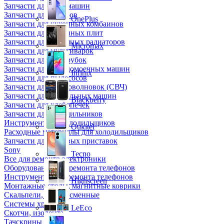
Запчасти для кофемашин
Запчасти для кулеров
OnePlus
Запчасти для кухонных комбаинов
Запчасти для кухонных плит
Запчасти для масляных радиаторов
Micromax
Запчасти для мультиварок
Запчасти для мясорубок
Запчасти для посудомоечных машин
Infinix
Запчасти для пылесосов
Запчасти для микроволновок (СВЧ)
Запчасти для стиральных машин
Blackberry
Запчасти для хлебопечек
Запчасти для холодильников
Инструмент для холодильщиков
Oukitel
Расходные материалы для холодильщиков
Запчасти для игровых приставок
Sony
Tecno
Все для ремонта электроники
Оборудование для ремонта телефонов
Инструменты для ремонта телефонов
Highscreen
Монтажные столы, магнитные коврики
Скальпели, лезвия сменные
Системы хранения
LeEco
Скотчи, изолента
Тачскрины