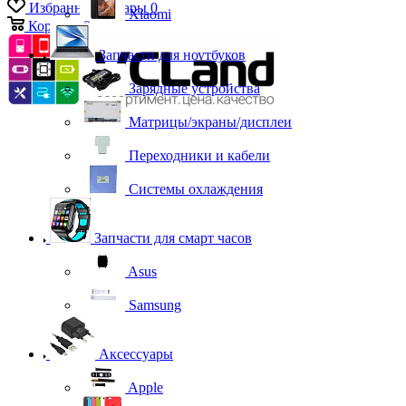
Избранные товары
0
Xiaomi
Корзина
0
Запчасти для ноутбуков
Зарядные устройства
Матрицы/экраны/дисплеи
Переходники и кабели
Системы охлаждения
Запчасти для смарт часов
Asus
Samsung
Аксессуары
Apple