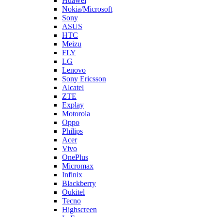
Nokia/Microsoft
Sony
ASUS
HTC
Meizu
FLY
LG
Lenovo
Sony Ericsson
Alcatel
ZTE
Explay
Motorola
Oppo
Philips
Acer
Vivo
OnePlus
Micromax
Infinix
Blackberry
Oukitel
Tecno
Highscreen
LeEco