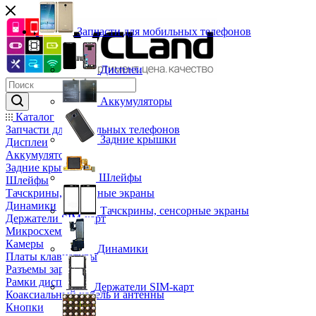
Запчасти для мобильных телефонов
Дисплеи
Аккумуляторы
Каталог
Запчасти для мобильных телефонов
Задние крышки
Дисплеи
Аккумуляторы
Задние крышки
Шлейфы
Шлейфы
Тачскрины, сенсорные экраны
Динамики
Тачскрины, сенсорные экраны
Держатели SIM-карт
Микросхемы
Камеры
Динамики
Платы клавиатуры
Разъемы зарядки
Рамки дисплея
Держатели SIM-карт
Коаксиальный кабель и антенны
Кнопки