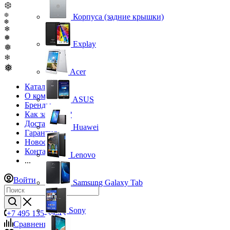
❆
❆
Корпуса (задние крышки)
❆
❄
❅
Explay
❅
❄
❅
Acer
Каталог
О компании
ASUS
Бренды
Как заказать?
Доставка
Huawei
Гарантия
Новости
Контакты
Lenovo
...
Войти
Samsung Galaxy Tab
Sony
+7 495 135-39-43
Сравнение
0