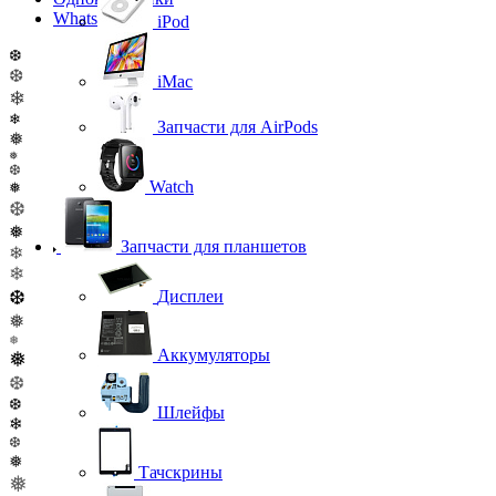
WhatsApp
iPod
❆
❆
iMac
❄
❄
Запчасти для AirPods
❅
❅
❆
Watch
❅
❆
❅
Запчасти для планшетов
❄
❄
❆
Дисплеи
❅
❅
Аккумуляторы
❅
❆
❆
Шлейфы
❄
❆
❅
Тачскрины
❅