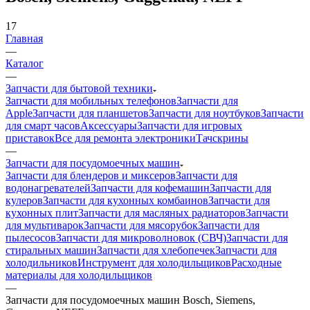
17
Главная
—
Каталог
—
Запчасти для бытовой техники
Запчасти для мобильных телефонов
Запчасти для
Apple
Запчасти для планшетов
Запчасти для ноутбуков
Запчасти
для смарт часов
Аксессуары
Запчасти для игровых
приставок
Все для ремонта электроники
Тачскрины
—
Запчасти для посудомоечных машин
Запчасти для блендеров и миксеров
Запчасти для
водонагревателей
Запчасти для кофемашин
Запчасти для
кулеров
Запчасти для кухонных комбаинов
Запчасти для
кухонных плит
Запчасти для масляных радиаторов
Запчасти
для мультиварок
Запчасти для мясорубок
Запчасти для
пылесосов
Запчасти для микроволновок (СВЧ)
Запчасти для
стиральных машин
Запчасти для хлебопечек
Запчасти для
холодильников
Инструмент для холодильщиков
Расходные
материалы для холодильщиков
—
Запчасти для посудомоечных машин Bosch, Siemens,
Gaggenau, NEFF