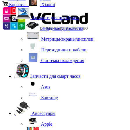
Корзина
0
Xiaomi
Запчасти для ноутбуков
Зарядные устройства
Матрицы/экраны/дисплеи
Переходники и кабели
Системы охлаждения
Запчасти для смарт часов
Asus
Samsung
Аксессуары
Apple