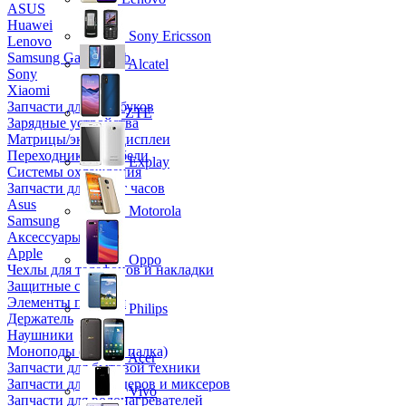
ASUS
Huawei
Sony Ericsson
Lenovo
Samsung Galaxy Tab
Alcatel
Sony
Xiaomi
Запчасти для ноутбуков
ZTE
Зарядные устройства
Матрицы/экраны/дисплеи
Переходники и кабели
Explay
Системы охлаждения
Запчасти для смарт часов
Asus
Motorola
Samsung
Аксессуары
Apple
Oppo
Чехлы для телефонов и накладки
Защитные стекла
Элементы питания
Philips
Держатель
Наушники
Моноподы (Селфи палка)
Acer
Запчасти для бытовой техники
Запчасти для блендеров и миксеров
Vivo
Запчасти для водонагревателей