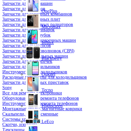
Запчасти для кофемашин
Запчасти для кулеров
OnePlus
Запчасти для кухонных комбаинов
Запчасти для кухонных плит
Запчасти для масляных радиаторов
Micromax
Запчасти для мультиварок
Запчасти для мясорубок
Запчасти для посудомоечных машин
Infinix
Запчасти для пылесосов
Запчасти для микроволновок (СВЧ)
Запчасти для стиральных машин
Blackberry
Запчасти для хлебопечек
Запчасти для холодильников
Инструмент для холодильщиков
Oukitel
Расходные материалы для холодильщиков
Запчасти для игровых приставок
Sony
Tecno
Все для ремонта электроники
Оборудование для ремонта телефонов
Инструменты для ремонта телефонов
Highscreen
Монтажные столы, магнитные коврики
Скальпели, лезвия сменные
Системы хранения
LeEco
Скотчи, изолента
Тачскрины