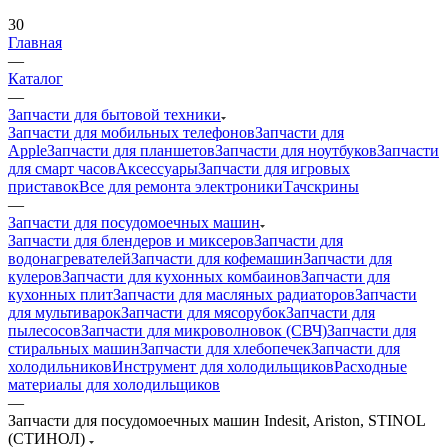
30
Главная
—
Каталог
—
Запчасти для бытовой техники
Запчасти для мобильных телефонов
Запчасти для
Apple
Запчасти для планшетов
Запчасти для ноутбуков
Запчасти
для смарт часов
Аксессуары
Запчасти для игровых
приставок
Все для ремонта электроники
Тачскрины
—
Запчасти для посудомоечных машин
Запчасти для блендеров и миксеров
Запчасти для
водонагревателей
Запчасти для кофемашин
Запчасти для
кулеров
Запчасти для кухонных комбаинов
Запчасти для
кухонных плит
Запчасти для масляных радиаторов
Запчасти
для мультиварок
Запчасти для мясорубок
Запчасти для
пылесосов
Запчасти для микроволновок (СВЧ)
Запчасти для
стиральных машин
Запчасти для хлебопечек
Запчасти для
холодильников
Инструмент для холодильщиков
Расходные
материалы для холодильщиков
—
Запчасти для посудомоечных машин Indesit, Ariston, STINOL
(СТИНОЛ)
BEKO
Bosch, Siemens, Gaggenau, NEFF
Candy
Electrolux,