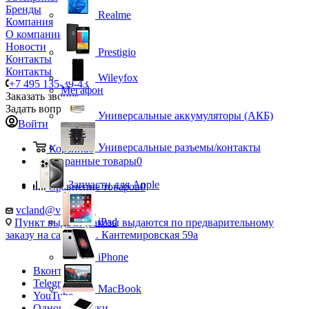
Бренды
Realme
Компания
О компании
Новости
Prestigio
Контакты
Контакты
Wileyfox
+7 495 135-39-43
Мегафон
Заказать звонок
Задать вопрос
Универсальные аккумуляторы (АКБ)
Войти
Универсальные разъемы/контакты
Корзина
0
Избранные товары
0
Запчасти для Apple
Сравнение товаров
0
vcland@vcland.ru
iPad
Пункт выдачи (заказы выдаются по предварительному
заказу на сайте), ул. Кантемировская 59а
iPhone
Вконтакте
Telegram
MacBook
YouTube
Одноклассники