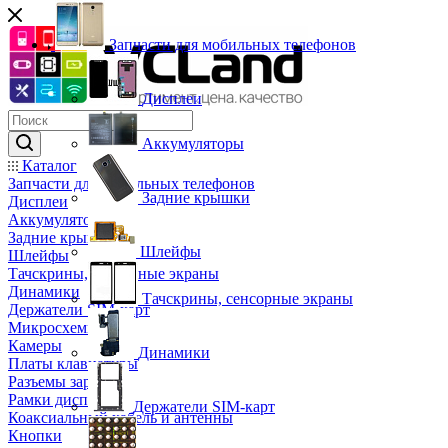
Запчасти для мобильных телефонов
Дисплеи
Аккумуляторы
Каталог
Запчасти для мобильных телефонов
Задние крышки
Дисплеи
Аккумуляторы
Задние крышки
Шлейфы
Шлейфы
Тачскрины, сенсорные экраны
Динамики
Тачскрины, сенсорные экраны
Держатели SIM-карт
Микросхемы
Камеры
Динамики
Платы клавиатуры
Разъемы зарядки
Рамки дисплея
Держатели SIM-карт
Коаксиальный кабель и антенны
Кнопки