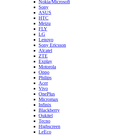
Sony
ASUS
HTC
Meizu
FLY
LG
Lenovo
Sony Ericsson
Alcatel
ZTE
Explay
Motorola
Oppo
Philips
Acer
Vivo
OnePlus
Micromax
Infinix
Blackberry
Oukitel
Tecno
Highscreen
LeEco
Realme