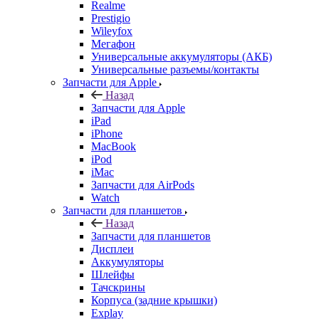
Prestigio
Wileyfox
Мегафон
Универсальные аккумуляторы (АКБ)
Универсальные разъемы/контакты
Запчасти для Apple
Назад
Запчасти для Apple
iPad
iPhone
MacBook
iPod
iMac
Запчасти для AirPods
Watch
Запчасти для планшетов
Назад
Запчасти для планшетов
Дисплеи
Аккумуляторы
Шлейфы
Тачскрины
Корпуса (задние крышки)
Explay
Acer