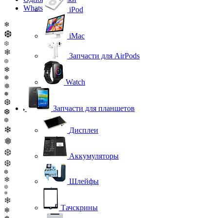
WhatsApp
iPod
❄
❆
iMac
❆
❄
Запчасти для AirPods
❆
❄
❅
Watch
❅
❅
❆
Запчасти для планшетов
❆
❆
❄
Дисплеи
❅
❆
Аккумуляторы
❆
❆
❄
Шлейфы
❆
❄
❄
Тачскрины
❄