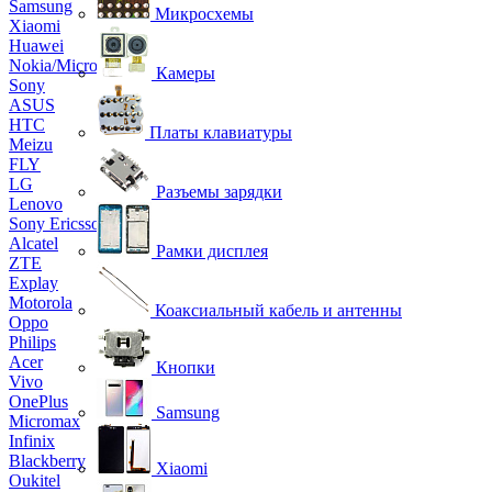
Samsung
Микросхемы
Xiaomi
Huawei
Nokia/Microsoft
Камеры
Sony
ASUS
HTC
Платы клавиатуры
Meizu
FLY
LG
Разъемы зарядки
Lenovo
Sony Ericsson
Alcatel
Рамки дисплея
ZTE
Explay
Motorola
Коаксиальный кабель и антенны
Oppo
Philips
Acer
Кнопки
Vivo
OnePlus
Samsung
Micromax
Infinix
Blackberry
Xiaomi
Oukitel