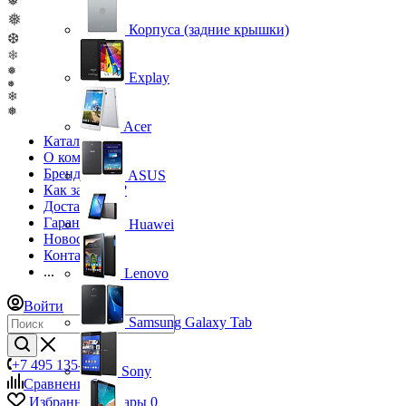
❅
❅
Корпуса (задние крышки)
❆
❄
❅
Explay
❅
❄
❅
Acer
Каталог
О компании
Бренды
ASUS
Как заказать?
Доставка
Гарантия
Huawei
Новости
Контакты
...
Lenovo
Войти
Samsung Galaxy Tab
+7 495 135-39-43
Sony
Сравнение
0
Избранные товары
0