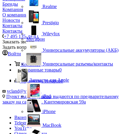
Бренды
Realme
Компания
О компании
Новости
Prestigio
Контакты
Контакты
Wileyfox
+7 495 135-39-43
Мегафон
Заказать звонок
Задать вопрос
Универсальные аккумуляторы (АКБ)
Войти
Универсальные разъемы/контакты
Корзина
0
Избранные товары
0
Запчасти для Apple
Сравнение товаров
0
vcland@vcland.ru
iPad
Пункт выдачи (заказы выдаются по предварительному
заказу на сайте), ул. Кантемировская 59а
iPhone
Вконтакте
Telegram
MacBook
YouTube
Одноклассники