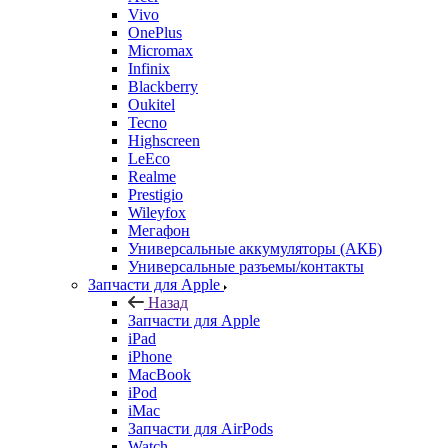
Vivo
OnePlus
Micromax
Infinix
Blackberry
Oukitel
Tecno
Highscreen
LeEco
Realme
Prestigio
Wileyfox
Мегафон
Универсальные аккумуляторы (АКБ)
Универсальные разъемы/контакты
Запчасти для Apple
Назад
Запчасти для Apple
iPad
iPhone
MacBook
iPod
iMac
Запчасти для AirPods
Watch