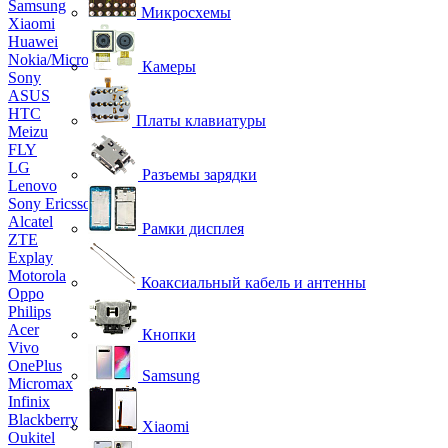
Samsung
Микросхемы
Xiaomi
Huawei
Nokia/Microsoft
Камеры
Sony
ASUS
HTC
Платы клавиатуры
Meizu
FLY
LG
Разъемы зарядки
Lenovo
Sony Ericsson
Alcatel
Рамки дисплея
ZTE
Explay
Motorola
Коаксиальный кабель и антенны
Oppo
Philips
Acer
Кнопки
Vivo
OnePlus
Samsung
Micromax
Infinix
Blackberry
Xiaomi
Oukitel