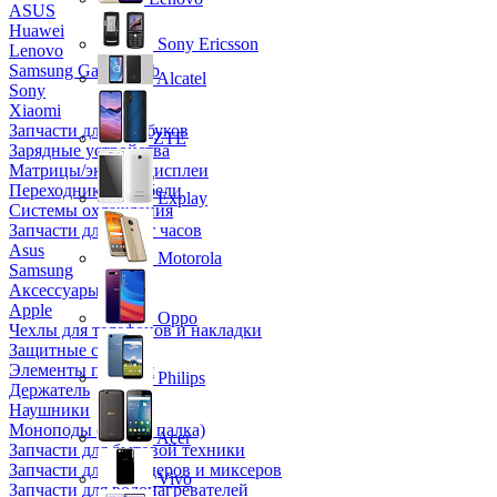
ASUS
Huawei
Sony Ericsson
Lenovo
Samsung Galaxy Tab
Alcatel
Sony
Xiaomi
Запчасти для ноутбуков
ZTE
Зарядные устройства
Матрицы/экраны/дисплеи
Переходники и кабели
Explay
Системы охлаждения
Запчасти для смарт часов
Asus
Motorola
Samsung
Аксессуары
Apple
Oppo
Чехлы для телефонов и накладки
Защитные стекла
Элементы питания
Philips
Держатель
Наушники
Моноподы (Селфи палка)
Acer
Запчасти для бытовой техники
Запчасти для блендеров и миксеров
Vivo
Запчасти для водонагревателей