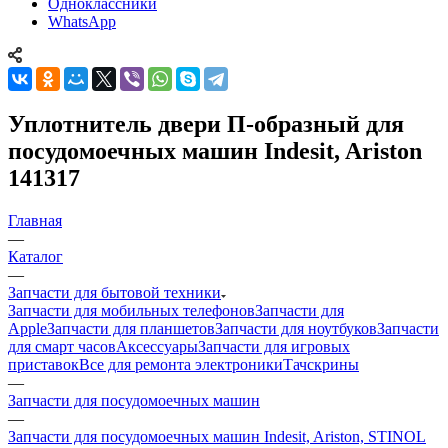
Одноклассники
WhatsApp
Уплотнитель двери П-образный для
посудомоечных машин Indesit, Ariston
141317
Главная
—
Каталог
—
Запчасти для бытовой техники
Запчасти для мобильных телефонов
Запчасти для
Apple
Запчасти для планшетов
Запчасти для ноутбуков
Запчасти
для смарт часов
Аксессуары
Запчасти для игровых
приставок
Все для ремонта электроники
Тачскрины
—
Запчасти для посудомоечных машин
—
Запчасти для посудомоечных машин Indesit, Ariston, STINOL