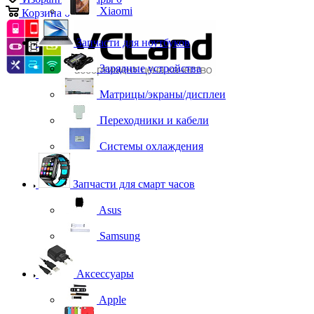
Xiaomi
Корзина
0
Запчасти для ноутбуков
Зарядные устройства
Матрицы/экраны/дисплеи
Переходники и кабели
Системы охлаждения
Запчасти для смарт часов
Asus
Samsung
Аксессуары
Apple