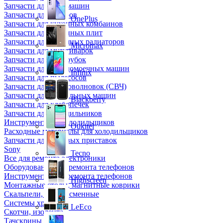
Запчасти для кофемашин
Запчасти для кулеров
OnePlus
Запчасти для кухонных комбаинов
Запчасти для кухонных плит
Запчасти для масляных радиаторов
Micromax
Запчасти для мультиварок
Запчасти для мясорубок
Запчасти для посудомоечных машин
Infinix
Запчасти для пылесосов
Запчасти для микроволновок (СВЧ)
Запчасти для стиральных машин
Blackberry
Запчасти для хлебопечек
Запчасти для холодильников
Инструмент для холодильщиков
Oukitel
Расходные материалы для холодильщиков
Запчасти для игровых приставок
Sony
Tecno
Все для ремонта электроники
Оборудование для ремонта телефонов
Инструменты для ремонта телефонов
Highscreen
Монтажные столы, магнитные коврики
Скальпели, лезвия сменные
Системы хранения
LeEco
Скотчи, изолента
Тачскрины