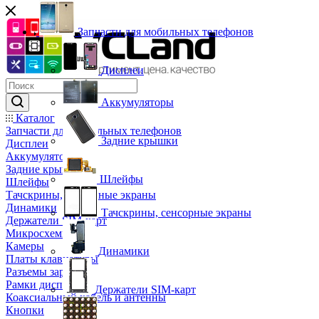
Запчасти для мобильных телефонов
Дисплеи
Аккумуляторы
Каталог
Запчасти для мобильных телефонов
Задние крышки
Дисплеи
Аккумуляторы
Задние крышки
Шлейфы
Шлейфы
Тачскрины, сенсорные экраны
Динамики
Тачскрины, сенсорные экраны
Держатели SIM-карт
Микросхемы
Камеры
Динамики
Платы клавиатуры
Разъемы зарядки
Рамки дисплея
Держатели SIM-карт
Коаксиальный кабель и антенны
Кнопки