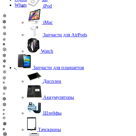
WhatsApp
iPod
❅
❆
iMac
❄
❅
Запчасти для AirPods
❄
❅
❆
Watch
❆
❄
❄
Запчасти для планшетов
❄
❆
Дисплеи
❄
❄
❄
Аккумуляторы
❆
❆
❄
Шлейфы
❅
❆
❅
Тачскрины
❆
❄