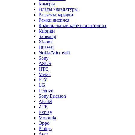
Камеры
Платы клавиатуры
Разъемы зарядки
Рамки дисплея
Коаксиальный кабель и антенны
Кнопки
Samsung
Xiaomi
Huawei
Nokia/Microsoft
Sony
ASUS
HTC
Meizu
FLY
LG
Lenovo
Sony Ericsson
Alcatel
ZTE
Explay
Motorola
Oppo
Philips
Acer