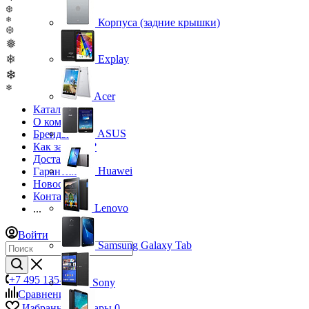
❆
❄
Корпуса (задние крышки)
❆
❅
❄
Explay
❄
❄
Acer
Каталог
О компании
ASUS
Бренды
Как заказать?
Доставка
Huawei
Гарантия
Новости
Контакты
Lenovo
...
Войти
Samsung Galaxy Tab
+7 495 135-39-43
Sony
Сравнение
0
Избранные товары
0