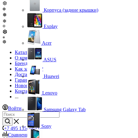
❆
❆
Корпуса (задние крышки)
❅
❄
Explay
❆
❆
❄
❆
Acer
Каталог
О компании
ASUS
Бренды
Как заказать?
Доставка
Huawei
Гарантия
Новости
Контакты
Lenovo
...
Войти
Samsung Galaxy Tab
Sony
+7 495 135-39-43
Сравнение
0