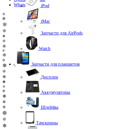
WhatsApp
iPod
❆
❆
iMac
❄
❄
Запчасти для AirPods
❅
❄
❄
Watch
❆
❄
❆
Запчасти для планшетов
❄
❄
❅
Дисплеи
❅
❄
❆
Аккумуляторы
❅
❅
❄
Шлейфы
❆
❄
Тачскрины
❄