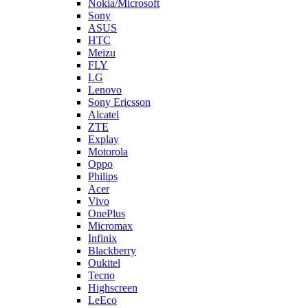
Nokia/Microsoft
Sony
ASUS
HTC
Meizu
FLY
LG
Lenovo
Sony Ericsson
Alcatel
ZTE
Explay
Motorola
Oppo
Philips
Acer
Vivo
OnePlus
Micromax
Infinix
Blackberry
Oukitel
Tecno
Highscreen
LeEco