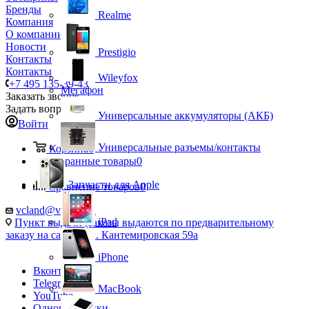
Бренды
Realme
Компания
О компании
Новости
Prestigio
Контакты
Контакты
Wileyfox
+7 495 135-39-43
Мегафон
Заказать звонок
Задать вопрос
Универсальные аккумуляторы (АКБ)
Войти
Универсальные разъемы/контакты
Корзина
0
Избранные товары
0
Запчасти для Apple
Сравнение товаров
0
vcland@vcland.ru
iPad
Пункт выдачи (заказы выдаются по предварительному
заказу на сайте), ул. Кантемировская 59а
iPhone
Вконтакте
Telegram
MacBook
YouTube
Одноклассники