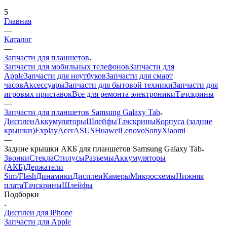
5
Главная
—
Каталог
—
Запчасти для планшетов
Запчасти для мобильных телефонов
Запчасти для
Apple
Запчасти для ноутбуков
Запчасти для смарт
часов
Аксессуары
Запчасти для бытовой техники
Запчасти для
игровых приставок
Все для ремонта электроники
Тачскрины
—
Запчасти для планшетов Samsung Galaxy Tab
Дисплеи
Аккумуляторы
Шлейфы
Тачскрины
Корпуса (задние
крышки)
Explay
Acer
ASUS
Huawei
Lenovo
Sony
Xiaomi
—
Задние крышки АКБ для планшетов Samsung Galaxy Tab
Звонки
Стекла
Стилусы
Разъемы
Аккумуляторы
(АКБ)
Держатели
Sim/Flash
Динамики
Дисплеи
Камеры
Микросхемы
Нижняя
плата
Тачскрины
Шлейфы
Подборки
Дисплеи для iPhone
Запчасти для Apple