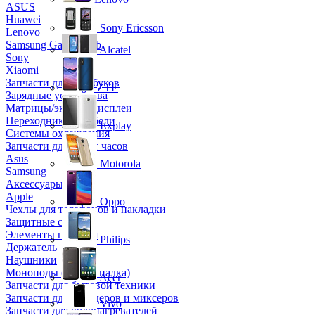
ASUS
Huawei
Sony Ericsson
Lenovo
Samsung Galaxy Tab
Alcatel
Sony
Xiaomi
Запчасти для ноутбуков
ZTE
Зарядные устройства
Матрицы/экраны/дисплеи
Переходники и кабели
Explay
Системы охлаждения
Запчасти для смарт часов
Asus
Motorola
Samsung
Аксессуары
Apple
Oppo
Чехлы для телефонов и накладки
Защитные стекла
Элементы питания
Philips
Держатель
Наушники
Моноподы (Селфи палка)
Acer
Запчасти для бытовой техники
Запчасти для блендеров и миксеров
Vivo
Запчасти для водонагревателей