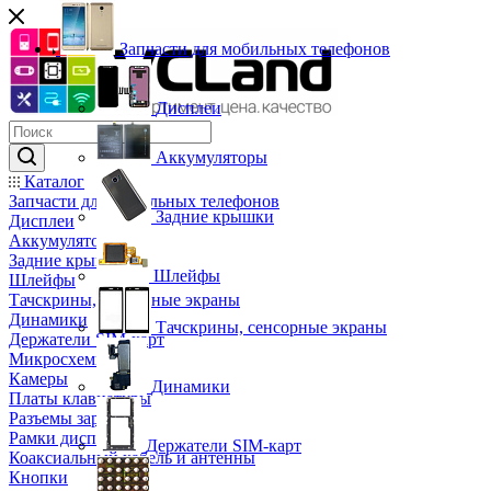
Запчасти для мобильных телефонов
Дисплеи
Аккумуляторы
Каталог
Запчасти для мобильных телефонов
Задние крышки
Дисплеи
Аккумуляторы
Задние крышки
Шлейфы
Шлейфы
Тачскрины, сенсорные экраны
Динамики
Тачскрины, сенсорные экраны
Держатели SIM-карт
Микросхемы
Камеры
Динамики
Платы клавиатуры
Разъемы зарядки
Рамки дисплея
Держатели SIM-карт
Коаксиальный кабель и антенны
Кнопки