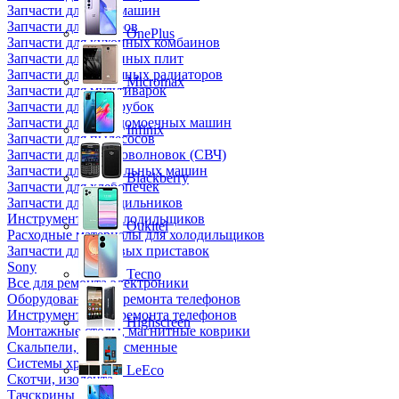
Запчасти для кофемашин
Запчасти для кулеров
OnePlus
Запчасти для кухонных комбаинов
Запчасти для кухонных плит
Запчасти для масляных радиаторов
Micromax
Запчасти для мультиварок
Запчасти для мясорубок
Запчасти для посудомоечных машин
Infinix
Запчасти для пылесосов
Запчасти для микроволновок (СВЧ)
Запчасти для стиральных машин
Blackberry
Запчасти для хлебопечек
Запчасти для холодильников
Инструмент для холодильщиков
Oukitel
Расходные материалы для холодильщиков
Запчасти для игровых приставок
Sony
Tecno
Все для ремонта электроники
Оборудование для ремонта телефонов
Инструменты для ремонта телефонов
Highscreen
Монтажные столы, магнитные коврики
Скальпели, лезвия сменные
Системы хранения
LeEco
Скотчи, изолента
Тачскрины