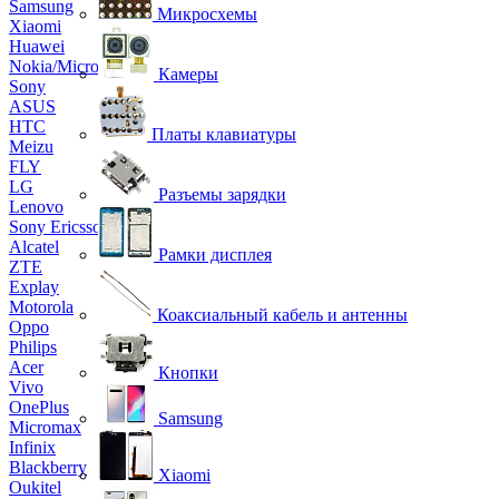
Samsung
Микросхемы
Xiaomi
Huawei
Nokia/Microsoft
Камеры
Sony
ASUS
HTC
Платы клавиатуры
Meizu
FLY
LG
Разъемы зарядки
Lenovo
Sony Ericsson
Alcatel
Рамки дисплея
ZTE
Explay
Motorola
Коаксиальный кабель и антенны
Oppo
Philips
Acer
Кнопки
Vivo
OnePlus
Samsung
Micromax
Infinix
Blackberry
Xiaomi
Oukitel