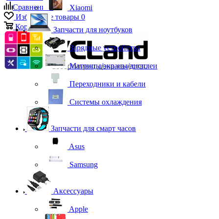
Сравнение
0
Xiaomi
Избранные товары
0
Корзина
0
Запчасти для ноутбуков
Зарядные устройства
Матрицы/экраны/дисплеи
Переходники и кабели
Системы охлаждения
Запчасти для смарт часов
Asus
Samsung
Аксессуары
Apple