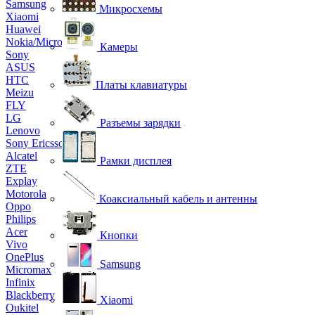
Samsung
Микросхемы
Xiaomi
Huawei
Nokia/Microsoft
Камеры
Sony
ASUS
HTC
Платы клавиатуры
Meizu
FLY
LG
Разъемы зарядки
Lenovo
Sony Ericsson
Alcatel
Рамки дисплея
ZTE
Explay
Motorola
Коаксиальный кабель и антенны
Oppo
Philips
Acer
Кнопки
Vivo
OnePlus
Samsung
Micromax
Infinix
Blackberry
Xiaomi
Oukitel