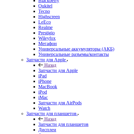
LeEco
Realme
Prestigio
Wileyfox
Мегафон
Универсальные аккумуляторы (АКБ)
Универсальные разъемы/контакты
Запчасти для Apple
Назад
Запчасти для Apple
iPad
iPhone
MacBook
iPod
iMac
Запчасти для AirPods
Watch
Запчасти для планшетов
Назад
Запчасти для планшетов
Дисплеи
Аккумуляторы
Шлейфы
Тачскрины
Корпуса (задние крышки)