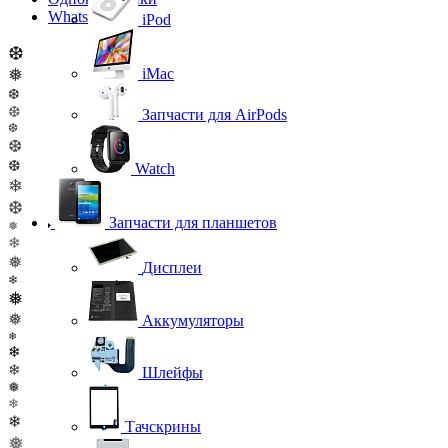
WhatsApp
iPod
❆
❅
iMac
❆
❆
Запчасти для AirPods
❆
❆
❆
Watch
❄
❆
Запчасти для планшетов
❅
❄
❅
Дисплеи
❄
❅
❅
Аккумуляторы
❄
❄
❄
Шлейфы
❅
❄
❄
Тачскрины
❅