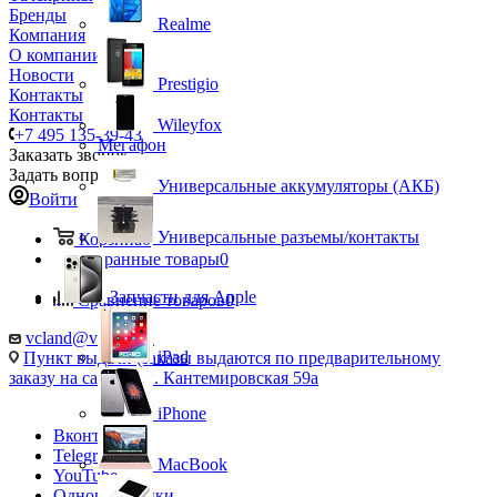
Бренды
Realme
Компания
О компании
Новости
Prestigio
Контакты
Контакты
Wileyfox
+7 495 135-39-43
Мегафон
Заказать звонок
Задать вопрос
Универсальные аккумуляторы (АКБ)
Войти
Универсальные разъемы/контакты
Корзина
0
Избранные товары
0
Запчасти для Apple
Сравнение товаров
0
vcland@vcland.ru
iPad
Пункт выдачи (заказы выдаются по предварительному
заказу на сайте), ул. Кантемировская 59а
iPhone
Вконтакте
Telegram
MacBook
YouTube
Одноклассники