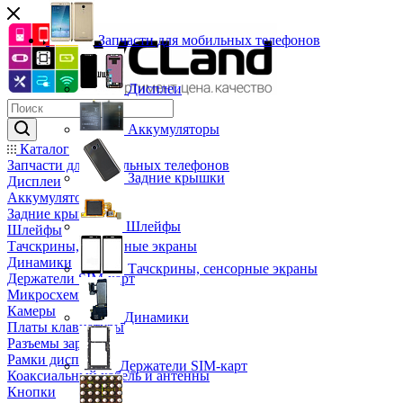
Запчасти для мобильных телефонов
Дисплеи
Аккумуляторы
Каталог
Запчасти для мобильных телефонов
Задние крышки
Дисплеи
Аккумуляторы
Задние крышки
Шлейфы
Шлейфы
Тачскрины, сенсорные экраны
Динамики
Тачскрины, сенсорные экраны
Держатели SIM-карт
Микросхемы
Камеры
Динамики
Платы клавиатуры
Разъемы зарядки
Рамки дисплея
Держатели SIM-карт
Коаксиальный кабель и антенны
Кнопки