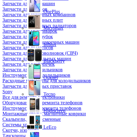
Запчасти для кофемашин
Запчасти для кулеров
OnePlus
Запчасти для кухонных комбаинов
Запчасти для кухонных плит
Запчасти для масляных радиаторов
Micromax
Запчасти для мультиварок
Запчасти для мясорубок
Запчасти для посудомоечных машин
Infinix
Запчасти для пылесосов
Запчасти для микроволновок (СВЧ)
Запчасти для стиральных машин
Blackberry
Запчасти для хлебопечек
Запчасти для холодильников
Инструмент для холодильщиков
Oukitel
Расходные материалы для холодильщиков
Запчасти для игровых приставок
Sony
Tecno
Все для ремонта электроники
Оборудование для ремонта телефонов
Инструменты для ремонта телефонов
Highscreen
Монтажные столы, магнитные коврики
Скальпели, лезвия сменные
Системы хранения
LeEco
Скотчи, изолента
Тачскрины