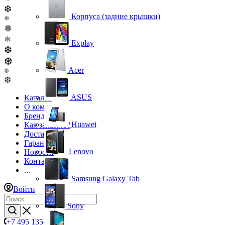
❆
Корпуса (задние крышки)
❄
❅
❄
Explay
❆
❆
Acer
❆
❆
ASUS
Каталог
О компании
Бренды
Huawei
Как заказать?
Доставка
Гарантия
Lenovo
Новости
Контакты
...
Samsung Galaxy Tab
Войти
Sony
+7 495 135-39-43