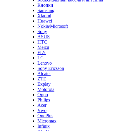
Huawei
Nokia/Microsoft
Sony
ASUS
HTC
Meizu
FLY
LG
Lenovo
Sony Ericsson
Alcatel
ZTE
Explay
Motorola
Oppo
Philips
Acer
Vivo
OnePlus
Micromax
Infinix
Blackberry
Oukitel
Tecno
Highscreen