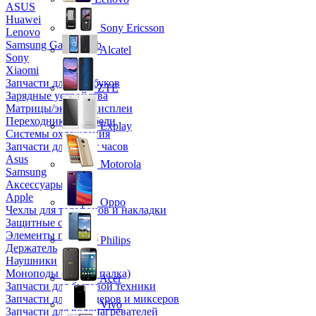
ASUS
Huawei
Sony Ericsson
Lenovo
Samsung Galaxy Tab
Alcatel
Sony
Xiaomi
Запчасти для ноутбуков
ZTE
Зарядные устройства
Матрицы/экраны/дисплеи
Переходники и кабели
Explay
Системы охлаждения
Запчасти для смарт часов
Asus
Motorola
Samsung
Аксессуары
Apple
Oppo
Чехлы для телефонов и накладки
Защитные стекла
Элементы питания
Philips
Держатель
Наушники
Моноподы (Селфи палка)
Acer
Запчасти для бытовой техники
Запчасти для блендеров и миксеров
Vivo
Запчасти для водонагревателей