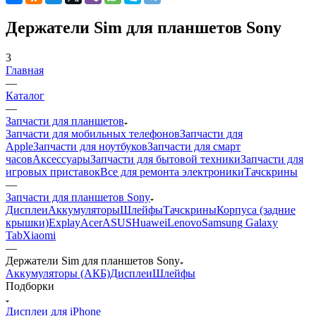
3
Главная
—
Каталог
—
Запчасти для планшетов
Запчасти для мобильных телефонов
Запчасти для
Apple
Запчасти для ноутбуков
Запчасти для смарт
часов
Аксессуары
Запчасти для бытовой техники
Запчасти для
игровых приставок
Все для ремонта электроники
Тачскрины
—
Запчасти для планшетов Sony
Дисплеи
Аккумуляторы
Шлейфы
Тачскрины
Корпуса (задние
крышки)
Explay
Acer
ASUS
Huawei
Lenovo
Samsung Galaxy
Tab
Xiaomi
—
Держатели Sim для планшетов Sony
Аккумуляторы (АКБ)
Дисплеи
Шлейфы
Подборки
Дисплеи для iPhone
Запчасти для Apple
Запчасти для мобильных телефонов
Запчасти для iPhone