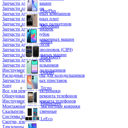
Запчасти для кофемашин
Запчасти для кулеров
OnePlus
Запчасти для кухонных комбаинов
Запчасти для кухонных плит
Запчасти для масляных радиаторов
Micromax
Запчасти для мультиварок
Запчасти для мясорубок
Запчасти для посудомоечных машин
Infinix
Запчасти для пылесосов
Запчасти для микроволновок (СВЧ)
Запчасти для стиральных машин
Blackberry
Запчасти для хлебопечек
Запчасти для холодильников
Инструмент для холодильщиков
Oukitel
Расходные материалы для холодильщиков
Запчасти для игровых приставок
Sony
Tecno
Все для ремонта электроники
Оборудование для ремонта телефонов
Инструменты для ремонта телефонов
Highscreen
Монтажные столы, магнитные коврики
Скальпели, лезвия сменные
Системы хранения
LeEco
Скотчи, изолента
Тачскрины