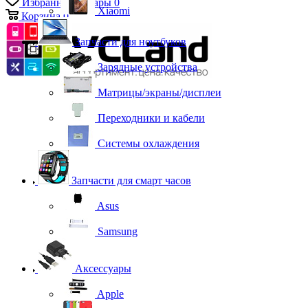
Избранные товары
0
Xiaomi
Корзина
0
Запчасти для ноутбуков
Зарядные устройства
Матрицы/экраны/дисплеи
Переходники и кабели
Системы охлаждения
Запчасти для смарт часов
Asus
Samsung
Аксессуары
Apple