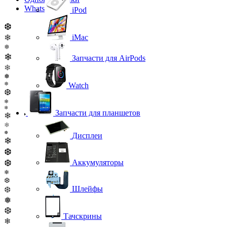
WhatsApp
iPod
❆
❄
iMac
❅
❄
Запчасти для AirPods
❄
❅
❅
Watch
❆
❄
❄
Запчасти для планшетов
❄
❄
❅
Дисплеи
❄
❆
❆
Аккумуляторы
❄
❆
Шлейфы
❆
❅
❆
Тачскрины
❄