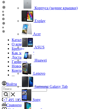
❅
❅
Корпуса (задние крышки)
❆
❄
❆
Explay
❅
❄
❄
Acer
Каталог
О компании
ASUS
Бренды
Как заказать?
Доставка
Huawei
Гарантия
Новости
Контакты
Lenovo
...
Войти
Samsung Galaxy Tab
Sony
+7 495 135-39-43
Сравнение
0