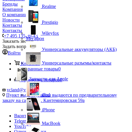
Бренды
Realme
Компания
О компании
Новости
Prestigio
Контакты
Контакты
Wileyfox
+7 495 135-39-43
Мегафон
Заказать звонок
Задать вопрос
Универсальные аккумуляторы (АКБ)
Войти
Универсальные разъемы/контакты
Корзина
0
Избранные товары
0
Запчасти для Apple
Сравнение товаров
0
vcland@vcland.ru
iPad
Пункт выдачи (заказы выдаются по предварительному
заказу на сайте), ул. Кантемировская 59а
iPhone
Вконтакте
Telegram
MacBook
YouTube
Одноклассники