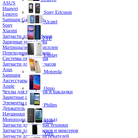
ASUS
Huawei
Sony Ericsson
Lenovo
Samsung Galaxy Tab
Alcatel
Sony
Xiaomi
Запчасти для ноутбуков
ZTE
Зарядные устройства
Матрицы/экраны/дисплеи
Переходники и кабели
Explay
Системы охлаждения
Запчасти для смарт часов
Asus
Motorola
Samsung
Аксессуары
Apple
Oppo
Чехлы для телефонов и накладки
Защитные стекла
Элементы питания
Philips
Держатель
Наушники
Моноподы (Селфи палка)
Acer
Запчасти для бытовой техники
Запчасти для блендеров и миксеров
Vivo
Запчасти для водонагревателей