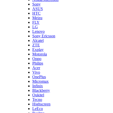
Sony
ASUS
HTC
Meizu
FLY
LG
Lenovo
Sony Ericsson
Alcatel
ZTE
Explay
Motorola
Oppo
Philips
Acer
Vivo
OnePlus
Micromax
Infinix
Blackberry
Oukitel
Tecno
Highscreen
LeEco