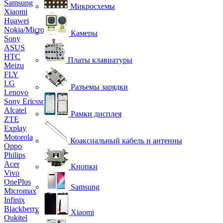
Samsung
Микросхемы
Xiaomi
Huawei
Nokia/Microsoft
Камеры
Sony
ASUS
HTC
Платы клавиатуры
Meizu
FLY
LG
Разъемы зарядки
Lenovo
Sony Ericsson
Alcatel
Рамки дисплея
ZTE
Explay
Motorola
Коаксиальный кабель и антенны
Oppo
Philips
Acer
Кнопки
Vivo
OnePlus
Samsung
Micromax
Infinix
Blackberry
Xiaomi
Oukitel