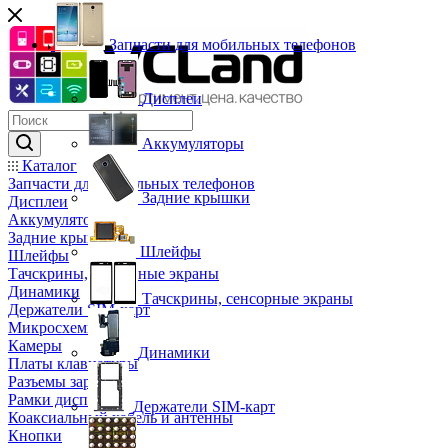
Запчасти для мобильных телефонов
Дисплеи
Аккумуляторы
Каталог
Запчасти для мобильных телефонов
Задние крышки
Дисплеи
Аккумуляторы
Задние крышки
Шлейфы
Шлейфы
Тачскрины, сенсорные экраны
Динамики
Тачскрины, сенсорные экраны
Держатели SIM-карт
Микросхемы
Камеры
Динамики
Платы клавиатуры
Разъемы зарядки
Рамки дисплея
Держатели SIM-карт
Коаксиальный кабель и антенны
Кнопки