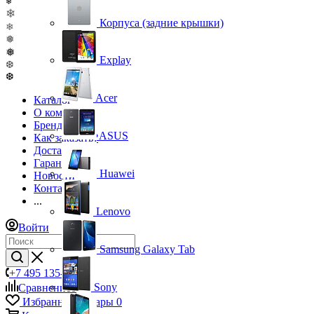
❄
❄
Корпуса (задние крышки)
❄
❅
❅
Explay
❆
❆
Acer
Каталог
О компании
Бренды
ASUS
Как заказать?
Доставка
Гарантия
Huawei
Новости
Контакты
...
Lenovo
Войти
Samsung Galaxy Tab
+7 495 135-39-43
Sony
Сравнение
0
Избранные товары
0