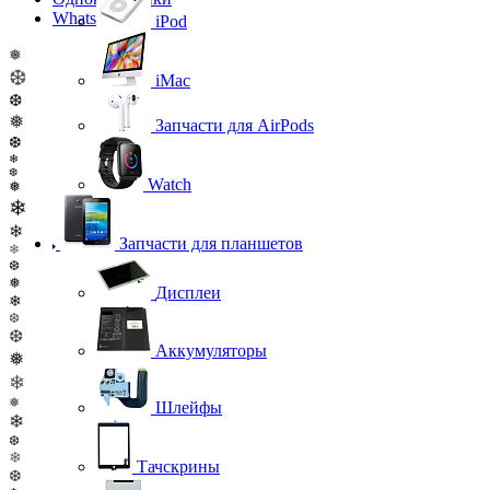
WhatsApp
iPod
❅
❆
iMac
❆
❅
Запчасти для AirPods
❆
❄
❆
Watch
❅
❄
❄
Запчасти для планшетов
❄
❆
❅
Дисплеи
❄
❆
❆
Аккумуляторы
❅
❄
❅
Шлейфы
❄
❆
❄
Тачскрины
❆