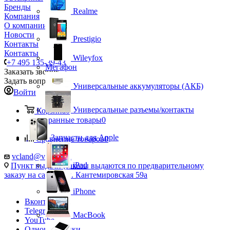
Бренды
Realme
Компания
О компании
Новости
Prestigio
Контакты
Контакты
Wileyfox
+7 495 135-39-43
Мегафон
Заказать звонок
Задать вопрос
Универсальные аккумуляторы (АКБ)
Войти
Универсальные разъемы/контакты
Корзина
0
Избранные товары
0
Запчасти для Apple
Сравнение товаров
0
vcland@vcland.ru
iPad
Пункт выдачи (заказы выдаются по предварительному
заказу на сайте), ул. Кантемировская 59а
iPhone
Вконтакте
Telegram
MacBook
YouTube
Одноклассники