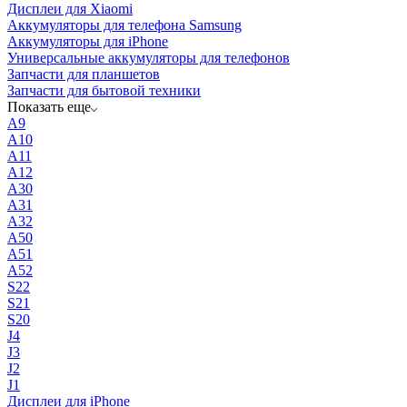
Дисплеи для Xiaomi
Аккумуляторы для телефона Samsung
Аккумуляторы для iPhone
Универсальные аккумуляторы для телефонов
Запчасти для планшетов
Запчасти для бытовой техники
Показать еще
A9
A10
A11
A12
A30
A31
A32
A50
A51
A52
S22
S21
S20
J4
J3
J2
J1
Дисплеи для iPhone