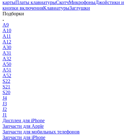
карты
Платы клавиатуры
Скотч
Микрофоны
Джойстики и
кнопки включения
Клавиатуры
Заглушки
Подборки
A9
A10
A11
A12
A30
A31
A32
A50
A51
A52
S22
S21
S20
J4
J3
J2
J1
Дисплеи для iPhone
Запчасти для Apple
Запчасти для мобильных телефонов
Запчасти для iPhone