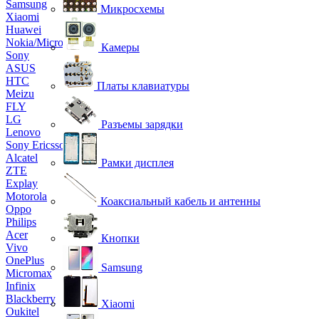
Samsung
Микросхемы
Xiaomi
Huawei
Nokia/Microsoft
Камеры
Sony
ASUS
HTC
Платы клавиатуры
Meizu
FLY
LG
Разъемы зарядки
Lenovo
Sony Ericsson
Alcatel
Рамки дисплея
ZTE
Explay
Motorola
Коаксиальный кабель и антенны
Oppo
Philips
Acer
Кнопки
Vivo
OnePlus
Samsung
Micromax
Infinix
Blackberry
Xiaomi
Oukitel