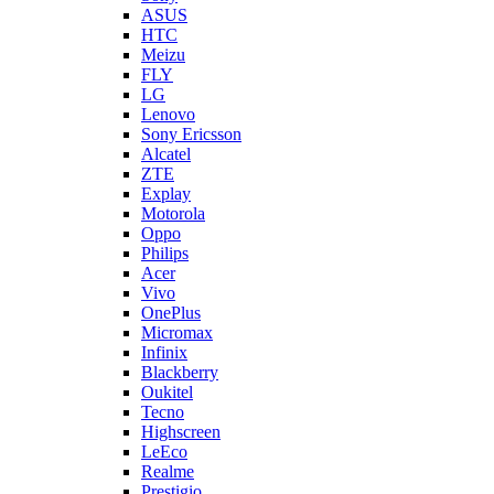
ASUS
HTC
Meizu
FLY
LG
Lenovo
Sony Ericsson
Alcatel
ZTE
Explay
Motorola
Oppo
Philips
Acer
Vivo
OnePlus
Micromax
Infinix
Blackberry
Oukitel
Tecno
Highscreen
LeEco
Realme
Prestigio