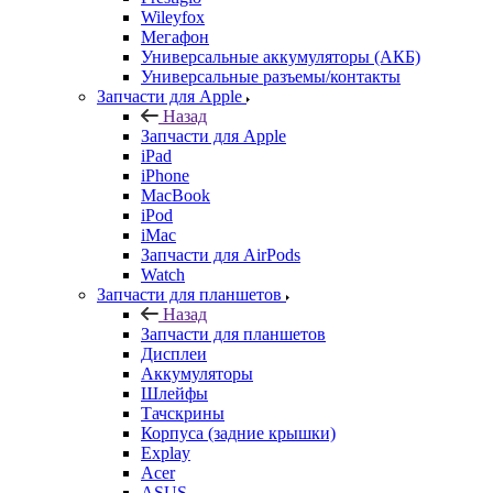
Wileyfox
Мегафон
Универсальные аккумуляторы (АКБ)
Универсальные разъемы/контакты
Запчасти для Apple
Назад
Запчасти для Apple
iPad
iPhone
MacBook
iPod
iMac
Запчасти для AirPods
Watch
Запчасти для планшетов
Назад
Запчасти для планшетов
Дисплеи
Аккумуляторы
Шлейфы
Тачскрины
Корпуса (задние крышки)
Explay
Acer
ASUS