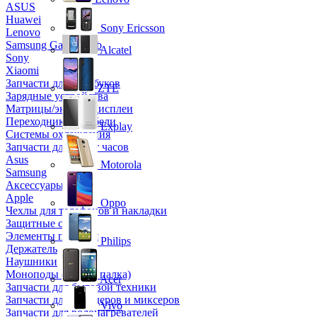
ASUS
Huawei
Sony Ericsson
Lenovo
Samsung Galaxy Tab
Alcatel
Sony
Xiaomi
Запчасти для ноутбуков
ZTE
Зарядные устройства
Матрицы/экраны/дисплеи
Переходники и кабели
Explay
Системы охлаждения
Запчасти для смарт часов
Asus
Motorola
Samsung
Аксессуары
Apple
Oppo
Чехлы для телефонов и накладки
Защитные стекла
Элементы питания
Philips
Держатель
Наушники
Моноподы (Селфи палка)
Acer
Запчасти для бытовой техники
Запчасти для блендеров и миксеров
Vivo
Запчасти для водонагревателей