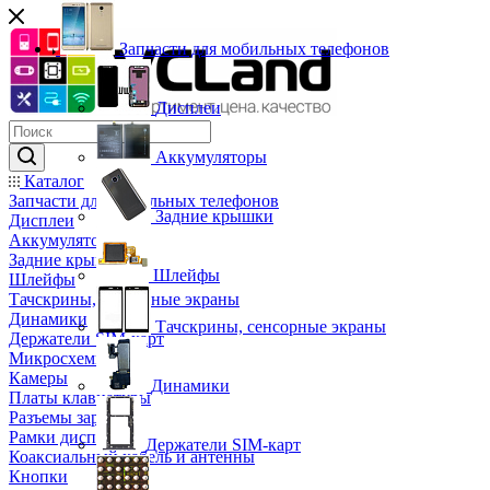
Запчасти для мобильных телефонов
Дисплеи
Аккумуляторы
Каталог
Запчасти для мобильных телефонов
Задние крышки
Дисплеи
Аккумуляторы
Задние крышки
Шлейфы
Шлейфы
Тачскрины, сенсорные экраны
Динамики
Тачскрины, сенсорные экраны
Держатели SIM-карт
Микросхемы
Камеры
Динамики
Платы клавиатуры
Разъемы зарядки
Рамки дисплея
Держатели SIM-карт
Коаксиальный кабель и антенны
Кнопки