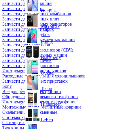
Запчасти для кофемашин
Запчасти для кулеров
OnePlus
Запчасти для кухонных комбаинов
Запчасти для кухонных плит
Запчасти для масляных радиаторов
Micromax
Запчасти для мультиварок
Запчасти для мясорубок
Запчасти для посудомоечных машин
Infinix
Запчасти для пылесосов
Запчасти для микроволновок (СВЧ)
Запчасти для стиральных машин
Blackberry
Запчасти для хлебопечек
Запчасти для холодильников
Инструмент для холодильщиков
Oukitel
Расходные материалы для холодильщиков
Запчасти для игровых приставок
Sony
Tecno
Все для ремонта электроники
Оборудование для ремонта телефонов
Инструменты для ремонта телефонов
Highscreen
Монтажные столы, магнитные коврики
Скальпели, лезвия сменные
Системы хранения
LeEco
Скотчи, изолента
Тачскрины