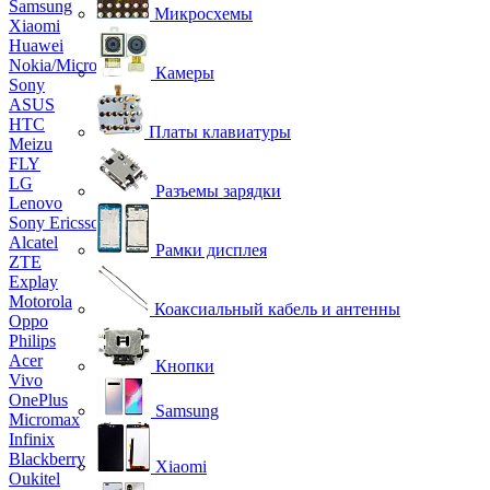
Samsung
Микросхемы
Xiaomi
Huawei
Nokia/Microsoft
Камеры
Sony
ASUS
HTC
Платы клавиатуры
Meizu
FLY
LG
Разъемы зарядки
Lenovo
Sony Ericsson
Alcatel
Рамки дисплея
ZTE
Explay
Motorola
Коаксиальный кабель и антенны
Oppo
Philips
Acer
Кнопки
Vivo
OnePlus
Samsung
Micromax
Infinix
Blackberry
Xiaomi
Oukitel