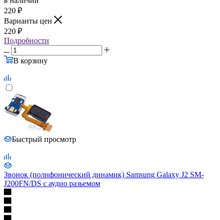
в наличии
220
₽
Варианты цен
220
₽
Подробности
В корзину
Быстрый просмотр
Звонок (полифонический динамик) Samsung Galaxy J2 SM-
J200FN/DS с аудио разьемом