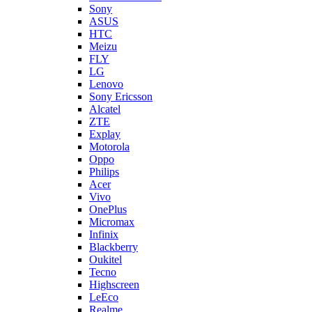
Sony
ASUS
HTC
Meizu
FLY
LG
Lenovo
Sony Ericsson
Alcatel
ZTE
Explay
Motorola
Oppo
Philips
Acer
Vivo
OnePlus
Micromax
Infinix
Blackberry
Oukitel
Tecno
Highscreen
LeEco
Realme