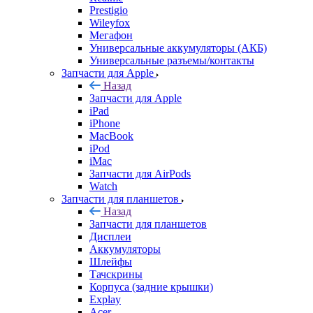
Prestigio
Wileyfox
Мегафон
Универсальные аккумуляторы (АКБ)
Универсальные разъемы/контакты
Запчасти для Apple
Назад
Запчасти для Apple
iPad
iPhone
MacBook
iPod
iMac
Запчасти для AirPods
Watch
Запчасти для планшетов
Назад
Запчасти для планшетов
Дисплеи
Аккумуляторы
Шлейфы
Тачскрины
Корпуса (задние крышки)
Explay
Acer