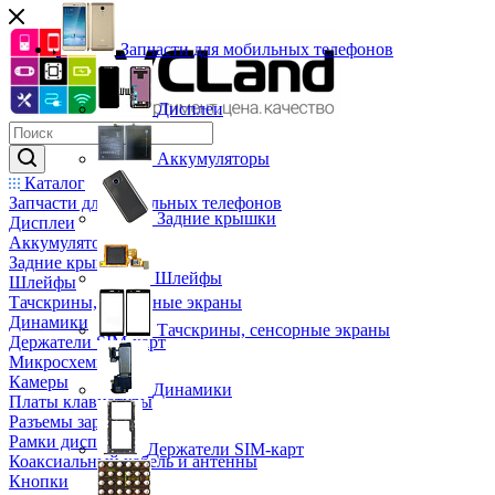
Запчасти для мобильных телефонов
Дисплеи
Аккумуляторы
Каталог
Запчасти для мобильных телефонов
Задние крышки
Дисплеи
Аккумуляторы
Задние крышки
Шлейфы
Шлейфы
Тачскрины, сенсорные экраны
Динамики
Тачскрины, сенсорные экраны
Держатели SIM-карт
Микросхемы
Камеры
Динамики
Платы клавиатуры
Разъемы зарядки
Рамки дисплея
Держатели SIM-карт
Коаксиальный кабель и антенны
Кнопки