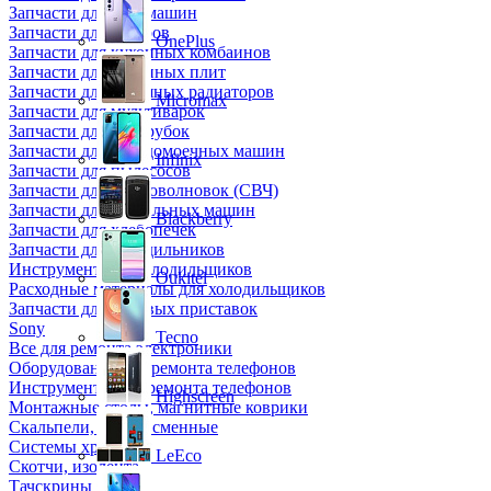
Запчасти для кофемашин
Запчасти для кулеров
OnePlus
Запчасти для кухонных комбаинов
Запчасти для кухонных плит
Запчасти для масляных радиаторов
Micromax
Запчасти для мультиварок
Запчасти для мясорубок
Запчасти для посудомоечных машин
Infinix
Запчасти для пылесосов
Запчасти для микроволновок (СВЧ)
Запчасти для стиральных машин
Blackberry
Запчасти для хлебопечек
Запчасти для холодильников
Инструмент для холодильщиков
Oukitel
Расходные материалы для холодильщиков
Запчасти для игровых приставок
Sony
Tecno
Все для ремонта электроники
Оборудование для ремонта телефонов
Инструменты для ремонта телефонов
Highscreen
Монтажные столы, магнитные коврики
Скальпели, лезвия сменные
Системы хранения
LeEco
Скотчи, изолента
Тачскрины