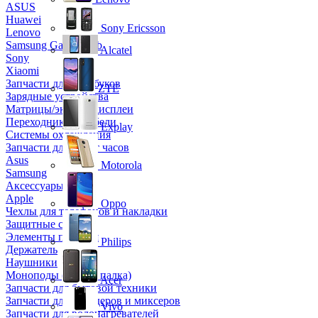
ASUS
Huawei
Sony Ericsson
Lenovo
Samsung Galaxy Tab
Alcatel
Sony
Xiaomi
Запчасти для ноутбуков
ZTE
Зарядные устройства
Матрицы/экраны/дисплеи
Переходники и кабели
Explay
Системы охлаждения
Запчасти для смарт часов
Asus
Motorola
Samsung
Аксессуары
Apple
Oppo
Чехлы для телефонов и накладки
Защитные стекла
Элементы питания
Philips
Держатель
Наушники
Моноподы (Селфи палка)
Acer
Запчасти для бытовой техники
Запчасти для блендеров и миксеров
Vivo
Запчасти для водонагревателей