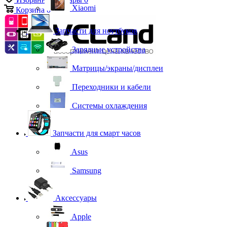
Xiaomi
Корзина
0
Запчасти для ноутбуков
Зарядные устройства
Матрицы/экраны/дисплеи
Переходники и кабели
Системы охлаждения
Запчасти для смарт часов
Asus
Samsung
Аксессуары
Apple