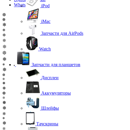
WhatsApp
iPod
❆
❆
iMac
❄
❄
Запчасти для AirPods
❄
❅
❅
Watch
❆
❅
Запчасти для планшетов
❅
❅
❆
Дисплеи
❄
❅
❅
Аккумуляторы
❆
❄
❅
❅
Шлейфы
❄
❅
❅
Тачскрины
❄