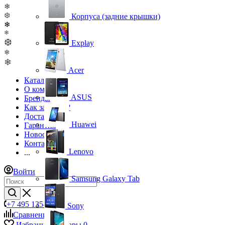
❄
❆
Корпуса (задние крышки)
❄
❄
❆
Explay
❄
❄
Acer
Каталог
О компании
ASUS
Бренды
Как заказать?
Доставка
Huawei
Гарантия
Новости
Контакты
Lenovo
...
Войти
Samsung Galaxy Tab
+7 495 135-39-43
Sony
Сравнение
0
Избранные товары
0