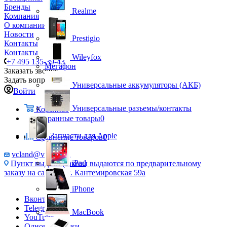
Бренды
Realme
Компания
О компании
Новости
Prestigio
Контакты
Контакты
Wileyfox
+7 495 135-39-43
Мегафон
Заказать звонок
Задать вопрос
Универсальные аккумуляторы (АКБ)
Войти
Универсальные разъемы/контакты
Корзина
0
Избранные товары
0
Запчасти для Apple
Сравнение товаров
0
vcland@vcland.ru
iPad
Пункт выдачи (заказы выдаются по предварительному
заказу на сайте), ул. Кантемировская 59а
iPhone
Вконтакте
Telegram
MacBook
YouTube
Одноклассники