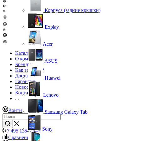
❆
❅
Корпуса (задние крышки)
❅
❅
❆
Explay
❆
❆
❅
Acer
Каталог
О компании
ASUS
Бренды
Как заказать?
Доставка
Huawei
Гарантия
Новости
Контакты
Lenovo
...
Войти
Samsung Galaxy Tab
Sony
+7 495 135-39-43
Сравнение
0