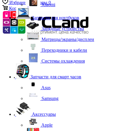
Избранные товары
0
Xiaomi
Корзина
0
Запчасти для ноутбуков
Зарядные устройства
Матрицы/экраны/дисплеи
Переходники и кабели
Системы охлаждения
Запчасти для смарт часов
Asus
Samsung
Аксессуары
Apple