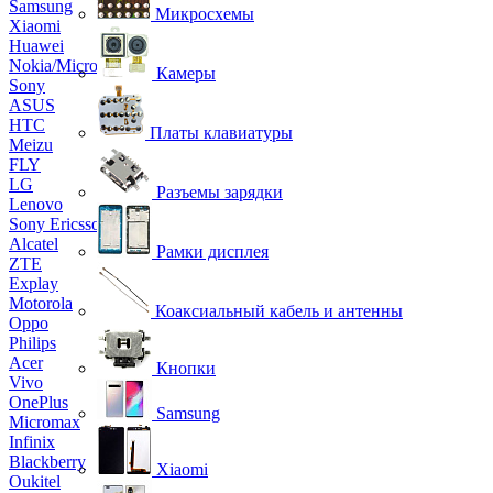
Samsung
Микросхемы
Xiaomi
Huawei
Nokia/Microsoft
Камеры
Sony
ASUS
HTC
Платы клавиатуры
Meizu
FLY
LG
Разъемы зарядки
Lenovo
Sony Ericsson
Alcatel
Рамки дисплея
ZTE
Explay
Motorola
Коаксиальный кабель и антенны
Oppo
Philips
Acer
Кнопки
Vivo
OnePlus
Samsung
Micromax
Infinix
Blackberry
Xiaomi
Oukitel