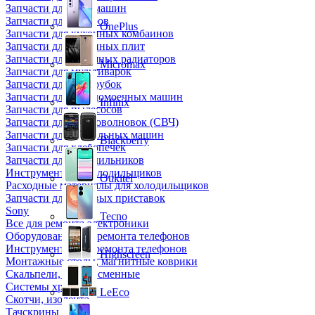
Запчасти для кофемашин
Запчасти для кулеров
OnePlus
Запчасти для кухонных комбаинов
Запчасти для кухонных плит
Запчасти для масляных радиаторов
Micromax
Запчасти для мультиварок
Запчасти для мясорубок
Запчасти для посудомоечных машин
Infinix
Запчасти для пылесосов
Запчасти для микроволновок (СВЧ)
Запчасти для стиральных машин
Blackberry
Запчасти для хлебопечек
Запчасти для холодильников
Инструмент для холодильщиков
Oukitel
Расходные материалы для холодильщиков
Запчасти для игровых приставок
Sony
Tecno
Все для ремонта электроники
Оборудование для ремонта телефонов
Инструменты для ремонта телефонов
Highscreen
Монтажные столы, магнитные коврики
Скальпели, лезвия сменные
Системы хранения
LeEco
Скотчи, изолента
Тачскрины