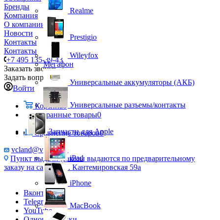
Бренды
Realme
Компания
О компании
Новости
Prestigio
Контакты
Контакты
Wileyfox
+7 495 135-39-43
Мегафон
Заказать звонок
Задать вопрос
Универсальные аккумуляторы (АКБ)
Войти
Универсальные разъемы/контакты
Корзина
0
Избранные товары
0
Запчасти для Apple
Сравнение товаров
0
vcland@vcland.ru
iPad
Пункт выдачи (заказы выдаются по предварительному
заказу на сайте), ул. Кантемировская 59а
iPhone
Вконтакте
Telegram
MacBook
YouTube
Одноклассники