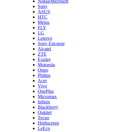
Nokia/Microsoft
Sony
ASUS
HTC
Meizu
FLY
LG
Lenovo
Sony Ericsson
Alcatel
ZTE
Explay
Motorola
Oppo
Philips
Acer
Vivo
OnePlus
Micromax
Infinix
Blackberry
Oukitel
Tecno
Highscreen
LeEco