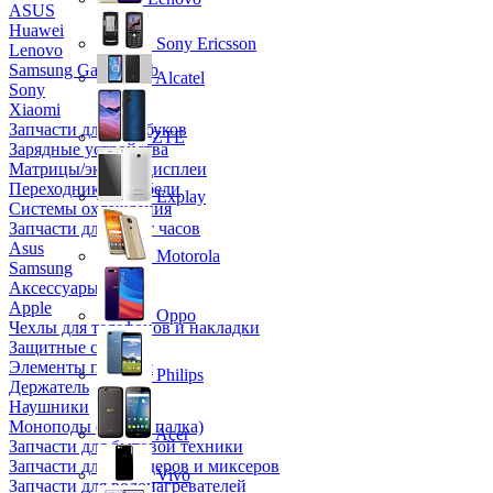
ASUS
Huawei
Sony Ericsson
Lenovo
Samsung Galaxy Tab
Alcatel
Sony
Xiaomi
Запчасти для ноутбуков
ZTE
Зарядные устройства
Матрицы/экраны/дисплеи
Переходники и кабели
Explay
Системы охлаждения
Запчасти для смарт часов
Asus
Motorola
Samsung
Аксессуары
Apple
Oppo
Чехлы для телефонов и накладки
Защитные стекла
Элементы питания
Philips
Держатель
Наушники
Моноподы (Селфи палка)
Acer
Запчасти для бытовой техники
Запчасти для блендеров и миксеров
Vivo
Запчасти для водонагревателей