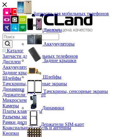
Запчасти для мобильных телефонов
Дисплеи
Аккумуляторы
Каталог
Запчасти для мобильных телефонов
Задние крышки
Дисплеи
Аккумуляторы
Задние крышки
Шлейфы
Шлейфы
Тачскрины, сенсорные экраны
Динамики
Тачскрины, сенсорные экраны
Держатели SIM-карт
Микросхемы
Камеры
Динамики
Платы клавиатуры
Разъемы зарядки
Рамки дисплея
Держатели SIM-карт
Коаксиальный кабель и антенны
Кнопки