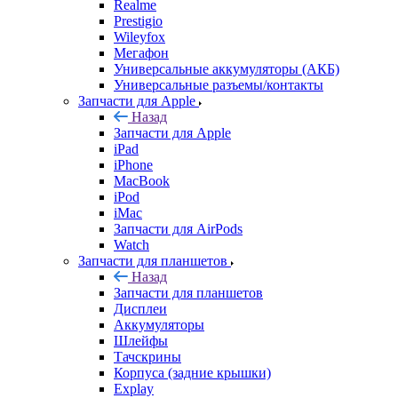
Realme
Prestigio
Wileyfox
Мегафон
Универсальные аккумуляторы (АКБ)
Универсальные разъемы/контакты
Запчасти для Apple
Назад
Запчасти для Apple
iPad
iPhone
MacBook
iPod
iMac
Запчасти для AirPods
Watch
Запчасти для планшетов
Назад
Запчасти для планшетов
Дисплеи
Аккумуляторы
Шлейфы
Тачскрины
Корпуса (задние крышки)
Explay