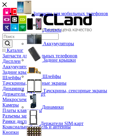
Запчасти для мобильных телефонов
Дисплеи
Аккумуляторы
Каталог
Запчасти для мобильных телефонов
Задние крышки
Дисплеи
Аккумуляторы
Задние крышки
Шлейфы
Шлейфы
Тачскрины, сенсорные экраны
Динамики
Тачскрины, сенсорные экраны
Держатели SIM-карт
Микросхемы
Камеры
Динамики
Платы клавиатуры
Разъемы зарядки
Рамки дисплея
Держатели SIM-карт
Коаксиальный кабель и антенны
Кнопки