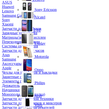
ASUS
Huawei
Sony Ericsson
Lenovo
Samsung Galaxy Tab
Alcatel
Sony
Xiaomi
Запчасти для ноутбуков
ZTE
Зарядные устройства
Матрицы/экраны/дисплеи
Переходники и кабели
Explay
Системы охлаждения
Запчасти для смарт часов
Asus
Motorola
Samsung
Аксессуары
Apple
Oppo
Чехлы для телефонов и накладки
Защитные стекла
Элементы питания
Philips
Держатель
Наушники
Моноподы (Селфи палка)
Acer
Запчасти для бытовой техники
Запчасти для блендеров и миксеров
Vivo
Запчасти для водонагревателей