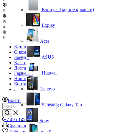
❆
Корпуса (задние крышки)
❄
❆
❆
Explay
❅
❅
❆
Acer
Каталог
О компании
ASUS
Бренды
Как заказать?
Доставка
Huawei
Гарантия
Новости
Контакты
Lenovo
...
Войти
Samsung Galaxy Tab
+7 495 135-39-43
Sony
Сравнение
0
Избранные товары
0