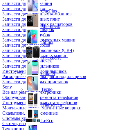
Запчасти для кофемашин
Запчасти для кулеров
OnePlus
Запчасти для кухонных комбаинов
Запчасти для кухонных плит
Запчасти для масляных радиаторов
Micromax
Запчасти для мультиварок
Запчасти для мясорубок
Запчасти для посудомоечных машин
Infinix
Запчасти для пылесосов
Запчасти для микроволновок (СВЧ)
Запчасти для стиральных машин
Blackberry
Запчасти для хлебопечек
Запчасти для холодильников
Инструмент для холодильщиков
Oukitel
Расходные материалы для холодильщиков
Запчасти для игровых приставок
Sony
Tecno
Все для ремонта электроники
Оборудование для ремонта телефонов
Инструменты для ремонта телефонов
Highscreen
Монтажные столы, магнитные коврики
Скальпели, лезвия сменные
Системы хранения
LeEco
Скотчи, изолента
Тачскрины