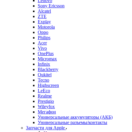
Lenovo
Sony Ericsson
Alcatel
ZTE
Explay
Motorola
Oppo
Philips
Acer
Vivo
OnePlus
Micromax
Infinix
Blackberry
Oukitel
Tecno
Highscreen
LeEco
Realme
Prestigio
Wileyfox
Мегафон
Универсальные аккумуляторы (АКБ)
Универсальные разъемы/контакты
Запчасти для Apple