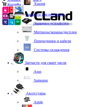
Xiaomi
Корзина
0
Запчасти для ноутбуков
Зарядные устройства
Матрицы/экраны/дисплеи
Переходники и кабели
Системы охлаждения
Запчасти для смарт часов
Asus
Samsung
Аксессуары
Apple