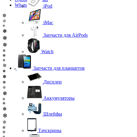
WhatsApp
iPod
❆
❄
iMac
❄
❅
Запчасти для AirPods
❅
❅
❄
Watch
❅
❅
❅
Запчасти для планшетов
❅
❅
Дисплеи
❅
❅
❅
Аккумуляторы
❆
❄
❅
Шлейфы
❄
❄
❆
Тачскрины
❆
❄