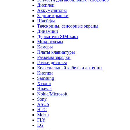
Дисплеи
Аккумуляторы
Задние крышки
Шлейфы
Тачскрины, сенсорные экраны
Динамики
Держатели SIM-карт
Микросхемы
Камеры
Платы клавиатуры
Разъемы зарядки
Рамки дисплея
Коаксиальный кабель и антенны
Кнопки
Samsung
Xiaomi
Huawei
Nokia/Microsoft
Sony
ASUS
HTC
Meizu
FLY
LG