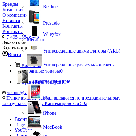
Бренды
Realme
Компания
О компании
Новости
Prestigio
Контакты
Контакты
Wileyfox
+7 495 135-39-43
Мегафон
Заказать звонок
Задать вопрос
Универсальные аккумуляторы (АКБ)
Войти
Универсальные разъемы/контакты
Корзина
0
Избранные товары
0
Запчасти для Apple
Сравнение товаров
0
vcland@vcland.ru
iPad
Пункт выдачи (заказы выдаются по предварительному
заказу на сайте), ул. Кантемировская 59а
iPhone
Вконтакте
Telegram
MacBook
YouTube
Одноклассники