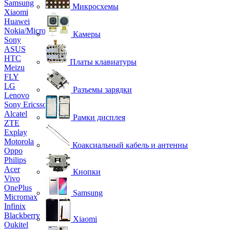
Samsung
Микросхемы
Xiaomi
Huawei
Nokia/Microsoft
Камеры
Sony
ASUS
HTC
Платы клавиатуры
Meizu
FLY
LG
Разъемы зарядки
Lenovo
Sony Ericsson
Alcatel
Рамки дисплея
ZTE
Explay
Motorola
Коаксиальный кабель и антенны
Oppo
Philips
Acer
Кнопки
Vivo
OnePlus
Samsung
Micromax
Infinix
Blackberry
Xiaomi
Oukitel