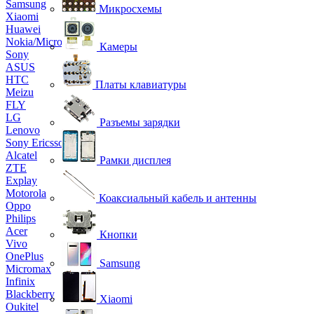
Samsung
Микросхемы
Xiaomi
Huawei
Nokia/Microsoft
Камеры
Sony
ASUS
HTC
Платы клавиатуры
Meizu
FLY
LG
Разъемы зарядки
Lenovo
Sony Ericsson
Alcatel
Рамки дисплея
ZTE
Explay
Motorola
Коаксиальный кабель и антенны
Oppo
Philips
Acer
Кнопки
Vivo
OnePlus
Samsung
Micromax
Infinix
Blackberry
Xiaomi
Oukitel