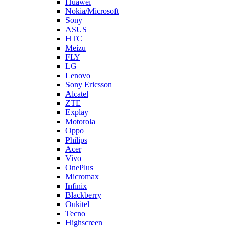
Sony
ASUS
HTC
Meizu
FLY
LG
Lenovo
Sony Ericsson
Alcatel
ZTE
Explay
Motorola
Oppo
Philips
Acer
Vivo
OnePlus
Micromax
Infinix
Blackberry
Oukitel
Tecno
Highscreen
LeEco
Realme