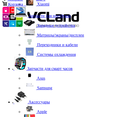
Xiaomi
Корзина
0
Запчасти для ноутбуков
Зарядные устройства
Матрицы/экраны/дисплеи
Переходники и кабели
Системы охлаждения
Запчасти для смарт часов
Asus
Samsung
Аксессуары
Apple