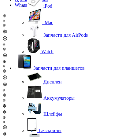
WhatsApp
iPod
❅
❄
iMac
❅
❅
Запчасти для AirPods
❆
❆
❄
Watch
❄
❅
❅
Запчасти для планшетов
❆
❆
Дисплеи
❅
❆
❅
Аккумуляторы
❅
❆
❄
Шлейфы
❆
❅
❆
Тачскрины
❅