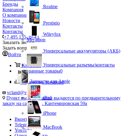
Бренды
Realme
Компания
О компании
Новости
Prestigio
Контакты
Контакты
Wileyfox
+7 495 135-39-43
Мегафон
Заказать звонок
Задать вопрос
Универсальные аккумуляторы (АКБ)
Войти
Универсальные разъемы/контакты
Корзина
0
Избранные товары
0
Запчасти для Apple
Сравнение товаров
0
vcland@vcland.ru
iPad
Пункт выдачи (заказы выдаются по предварительному
заказу на сайте), ул. Кантемировская 59а
iPhone
Вконтакте
Telegram
MacBook
YouTube
Одноклассники