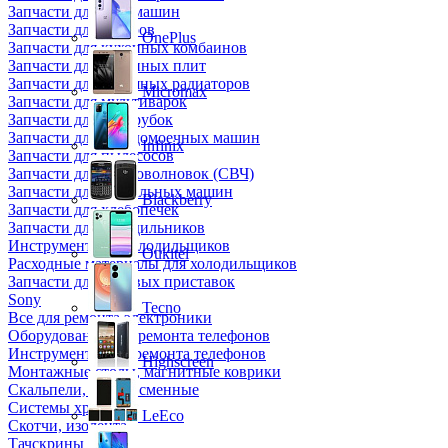
Запчасти для кофемашин
Запчасти для кулеров
OnePlus
Запчасти для кухонных комбаинов
Запчасти для кухонных плит
Запчасти для масляных радиаторов
Micromax
Запчасти для мультиварок
Запчасти для мясорубок
Запчасти для посудомоечных машин
Infinix
Запчасти для пылесосов
Запчасти для микроволновок (СВЧ)
Запчасти для стиральных машин
Blackberry
Запчасти для хлебопечек
Запчасти для холодильников
Инструмент для холодильщиков
Oukitel
Расходные материалы для холодильщиков
Запчасти для игровых приставок
Sony
Tecno
Все для ремонта электроники
Оборудование для ремонта телефонов
Инструменты для ремонта телефонов
Highscreen
Монтажные столы, магнитные коврики
Скальпели, лезвия сменные
Системы хранения
LeEco
Скотчи, изолента
Тачскрины