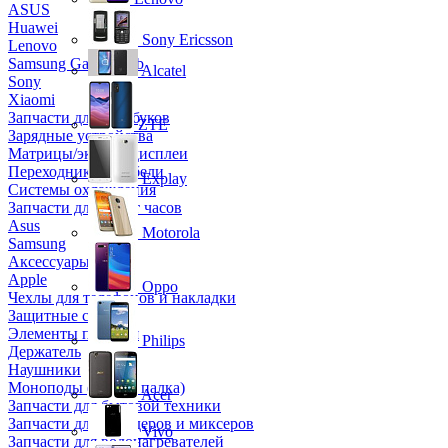
ASUS
Huawei
Sony Ericsson
Lenovo
Samsung Galaxy Tab
Alcatel
Sony
Xiaomi
Запчасти для ноутбуков
ZTE
Зарядные устройства
Матрицы/экраны/дисплеи
Переходники и кабели
Explay
Системы охлаждения
Запчасти для смарт часов
Asus
Motorola
Samsung
Аксессуары
Apple
Oppo
Чехлы для телефонов и накладки
Защитные стекла
Элементы питания
Philips
Держатель
Наушники
Моноподы (Селфи палка)
Acer
Запчасти для бытовой техники
Запчасти для блендеров и миксеров
Vivo
Запчасти для водонагревателей