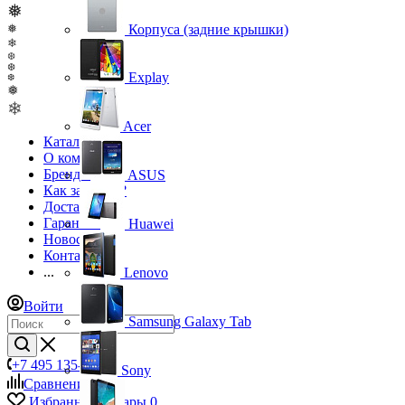
❅
Корпуса (задние крышки)
❅
❄
❆
❆
Explay
❆
❅
❄
Acer
Каталог
О компании
Бренды
ASUS
Как заказать?
Доставка
Гарантия
Huawei
Новости
Контакты
...
Lenovo
Войти
Samsung Galaxy Tab
+7 495 135-39-43
Sony
Сравнение
0
Избранные товары
0