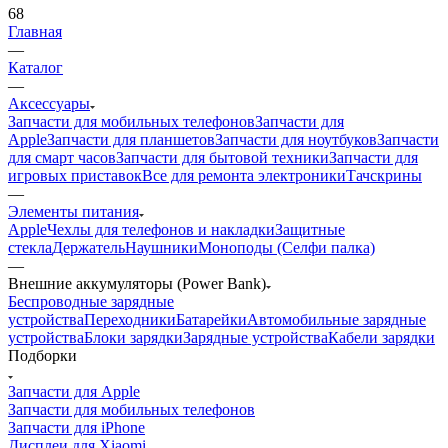
Главная
—
Каталог
—
Аксессуары
Запчасти для мобильных телефонов
Запчасти для
Apple
Запчасти для планшетов
Запчасти для ноутбуков
Запчасти
для смарт часов
Запчасти для бытовой техники
Запчасти для
игровых приставок
Все для ремонта электроники
Тачскрины
—
Элементы питания
Apple
Чехлы для телефонов и накладки
Защитные
стекла
Держатель
Наушники
Моноподы (Селфи палка)
—
Внешние аккумуляторы (Power Bank)
Беспроводные зарядные
устройства
Переходники
Батарейки
Автомобильные зарядные
устройства
Блоки зарядки
Зарядные устройства
Кабели зарядки
Подборки
Запчасти для Apple
Запчасти для мобильных телефонов
Запчасти для iPhone
Дисплеи для Xiaomi
Аккумуляторы для телефона Samsung