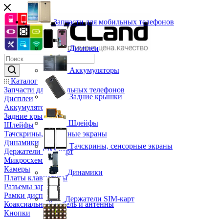
Запчасти для мобильных телефонов
Дисплеи
Аккумуляторы
Каталог
Запчасти для мобильных телефонов
Задние крышки
Дисплеи
Аккумуляторы
Задние крышки
Шлейфы
Шлейфы
Тачскрины, сенсорные экраны
Динамики
Тачскрины, сенсорные экраны
Держатели SIM-карт
Микросхемы
Камеры
Динамики
Платы клавиатуры
Разъемы зарядки
Рамки дисплея
Держатели SIM-карт
Коаксиальный кабель и антенны
Кнопки