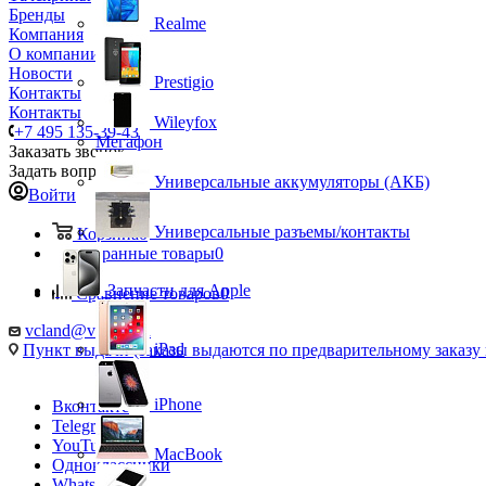
Бренды
Realme
Компания
О компании
Новости
Prestigio
Контакты
Контакты
Wileyfox
+7 495 135-39-43
Мегафон
Заказать звонок
Задать вопрос
Универсальные аккумуляторы (АКБ)
Войти
Универсальные разъемы/контакты
Корзина
0
Избранные товары
0
Запчасти для Apple
Сравнение товаров
0
vcland@vcland.ru
iPad
Пункт выдачи (заказы выдаются по предварительному заказу н
iPhone
Вконтакте
Telegram
YouTube
MacBook
Одноклассники
WhatsApp