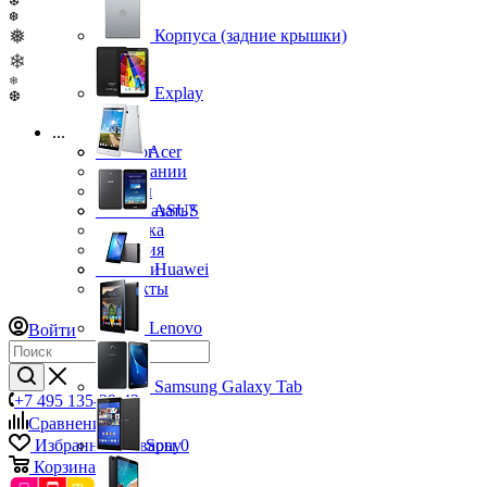
❆
❆
❅
Корпуса (задние крышки)
❄
❄
Explay
❆
...
Каталог
Acer
О компании
Бренды
Как заказать?
ASUS
Доставка
Гарантия
Новости
Huawei
Контакты
Lenovo
Войти
Samsung Galaxy Tab
+7 495 135-39-43
Сравнение
0
Избранные товары
Sony
0
Корзина
0