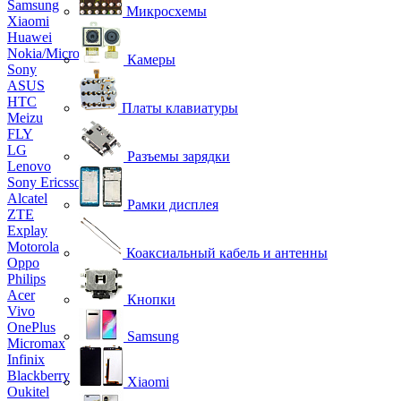
Samsung
Микросхемы
Xiaomi
Huawei
Nokia/Microsoft
Камеры
Sony
ASUS
HTC
Платы клавиатуры
Meizu
FLY
LG
Разъемы зарядки
Lenovo
Sony Ericsson
Alcatel
Рамки дисплея
ZTE
Explay
Motorola
Коаксиальный кабель и антенны
Oppo
Philips
Acer
Кнопки
Vivo
OnePlus
Samsung
Micromax
Infinix
Blackberry
Xiaomi
Oukitel