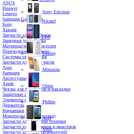
ASUS
Huawei
Sony Ericsson
Lenovo
Samsung Galaxy Tab
Alcatel
Sony
Xiaomi
Запчасти для ноутбуков
ZTE
Зарядные устройства
Матрицы/экраны/дисплеи
Переходники и кабели
Explay
Системы охлаждения
Запчасти для смарт часов
Asus
Motorola
Samsung
Аксессуары
Apple
Oppo
Чехлы для телефонов и накладки
Защитные стекла
Элементы питания
Philips
Держатель
Наушники
Моноподы (Селфи палка)
Acer
Запчасти для бытовой техники
Запчасти для блендеров и миксеров
Vivo
Запчасти для водонагревателей