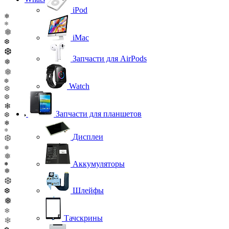
iPod
❄
❄
❅
iMac
❆
❆
Запчасти для AirPods
❅
❅
❆
Watch
❆
❆
❄
Запчасти для планшетов
❆
❄
❄
Дисплеи
❆
❅
❅
Аккумуляторы
❅
❅
❆
Шлейфы
❆
❅
❄
Тачскрины
❄