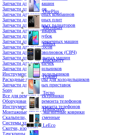
Запчасти для кофемашин
Запчасти для кулеров
OnePlus
Запчасти для кухонных комбаинов
Запчасти для кухонных плит
Запчасти для масляных радиаторов
Micromax
Запчасти для мультиварок
Запчасти для мясорубок
Запчасти для посудомоечных машин
Infinix
Запчасти для пылесосов
Запчасти для микроволновок (СВЧ)
Запчасти для стиральных машин
Blackberry
Запчасти для хлебопечек
Запчасти для холодильников
Инструмент для холодильщиков
Oukitel
Расходные материалы для холодильщиков
Запчасти для игровых приставок
Sony
Tecno
Все для ремонта электроники
Оборудование для ремонта телефонов
Инструменты для ремонта телефонов
Highscreen
Монтажные столы, магнитные коврики
Скальпели, лезвия сменные
Системы хранения
LeEco
Скотчи, изолента
Тачскрины