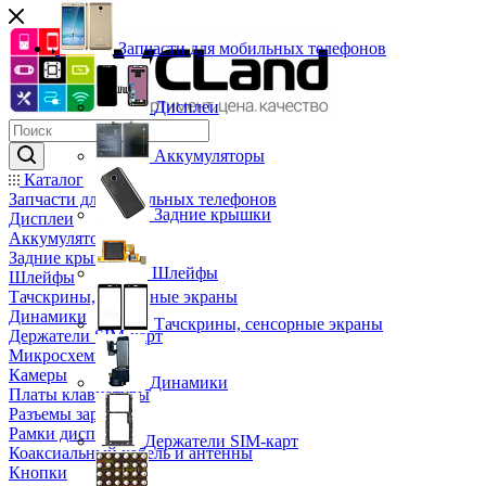
Запчасти для мобильных телефонов
Дисплеи
Аккумуляторы
Каталог
Запчасти для мобильных телефонов
Задние крышки
Дисплеи
Аккумуляторы
Задние крышки
Шлейфы
Шлейфы
Тачскрины, сенсорные экраны
Динамики
Тачскрины, сенсорные экраны
Держатели SIM-карт
Микросхемы
Камеры
Динамики
Платы клавиатуры
Разъемы зарядки
Рамки дисплея
Держатели SIM-карт
Коаксиальный кабель и антенны
Кнопки