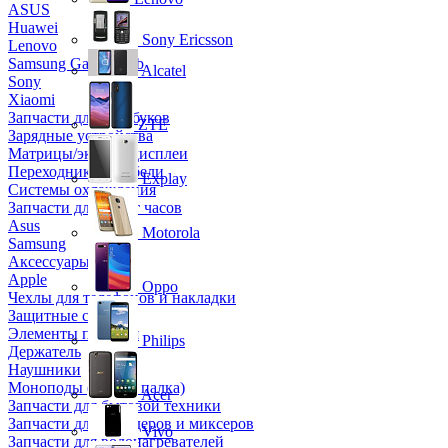
ASUS
Huawei
Sony Ericsson
Lenovo
Samsung Galaxy Tab
Alcatel
Sony
Xiaomi
Запчасти для ноутбуков
ZTE
Зарядные устройства
Матрицы/экраны/дисплеи
Переходники и кабели
Explay
Системы охлаждения
Запчасти для смарт часов
Asus
Motorola
Samsung
Аксессуары
Apple
Oppo
Чехлы для телефонов и накладки
Защитные стекла
Элементы питания
Philips
Держатель
Наушники
Моноподы (Селфи палка)
Acer
Запчасти для бытовой техники
Запчасти для блендеров и миксеров
Vivo
Запчасти для водонагревателей