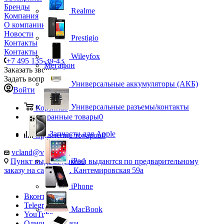
Бренды
Realme
Компания
О компании
Новости
Prestigio
Контакты
Контакты
Wileyfox
+7 495 135-39-43
Мегафон
Заказать звонок
Задать вопрос
Универсальные аккумуляторы (АКБ)
Войти
Универсальные разъемы/контакты
Корзина
0
Избранные товары
0
Запчасти для Apple
Сравнение товаров
0
vcland@vcland.ru
iPad
Пункт выдачи (заказы выдаются по предварительному
заказу на сайте), ул. Кантемировская 59а
iPhone
Вконтакте
Telegram
MacBook
YouTube
Одноклассники