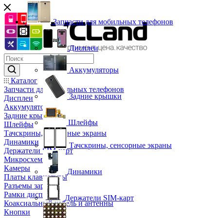
Запчасти для мобильных телефонов
Дисплеи
Аккумуляторы
Каталог
Запчасти для мобильных телефонов
Задние крышки
Дисплеи
Аккумуляторы
Задние крышки
Шлейфы
Шлейфы
Тачскрины, сенсорные экраны
Динамики
Тачскрины, сенсорные экраны
Держатели SIM-карт
Микросхемы
Камеры
Динамики
Платы клавиатуры
Разъемы зарядки
Рамки дисплея
Держатели SIM-карт
Коаксиальный кабель и антенны
Кнопки