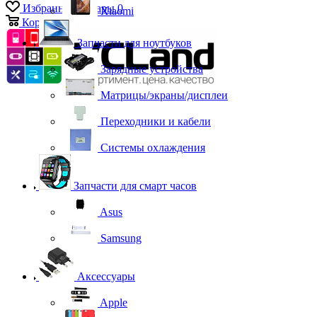
Избранные товары
0
Xiaomi
Корзина
0
Запчасти для ноутбуков
Зарядные устройства
Матрицы/экраны/дисплеи
Переходники и кабели
Системы охлаждения
Запчасти для смарт часов
Asus
Samsung
Аксессуары
Apple