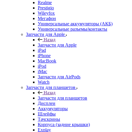
Realme
Prestigio
Wileyfox
Мегафон
Универсальные аккумуляторы (АКБ)
Универсальные разъемы/контакты
Запчасти для Apple
Назад
Запчасти для Apple
iPad
iPhone
MacBook
iPod
iMac
Запчасти для AirPods
Watch
Запчасти для планшетов
Назад
Запчасти для планшетов
Дисплеи
Аккумуляторы
Шлейфы
Тачскрины
Корпуса (задние крышки)
Explay