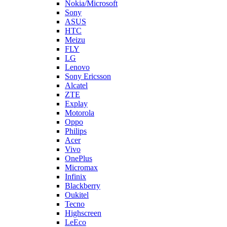
Nokia/Microsoft
Sony
ASUS
HTC
Meizu
FLY
LG
Lenovo
Sony Ericsson
Alcatel
ZTE
Explay
Motorola
Oppo
Philips
Acer
Vivo
OnePlus
Micromax
Infinix
Blackberry
Oukitel
Tecno
Highscreen
LeEco