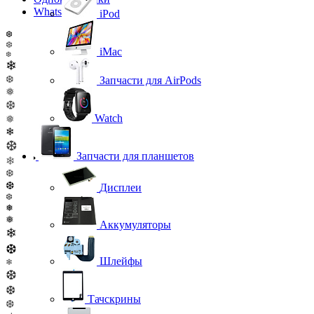
WhatsApp
iPod
❆
❆
iMac
❆
❄
❆
Запчасти для AirPods
❅
❆
Watch
❅
❄
❆
Запчасти для планшетов
❄
❆
❆
Дисплеи
❆
❅
❅
Аккумуляторы
❄
❆
Шлейфы
❄
❆
❆
Тачскрины
❆