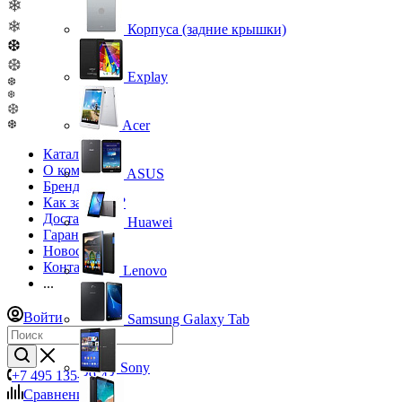
❄
❄
Корпуса (задние крышки)
❆
❆
Explay
❆
❆
❆
Acer
❆
Каталог
О компании
ASUS
Бренды
Как заказать?
Доставка
Huawei
Гарантия
Новости
Контакты
Lenovo
...
Войти
Samsung Galaxy Tab
Sony
+7 495 135-39-43
Сравнение
0