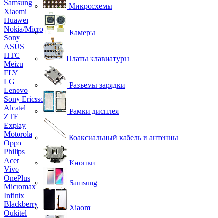
Samsung
Микросхемы
Xiaomi
Huawei
Nokia/Microsoft
Камеры
Sony
ASUS
HTC
Платы клавиатуры
Meizu
FLY
LG
Разъемы зарядки
Lenovo
Sony Ericsson
Alcatel
Рамки дисплея
ZTE
Explay
Motorola
Коаксиальный кабель и антенны
Oppo
Philips
Acer
Кнопки
Vivo
OnePlus
Samsung
Micromax
Infinix
Blackberry
Xiaomi
Oukitel