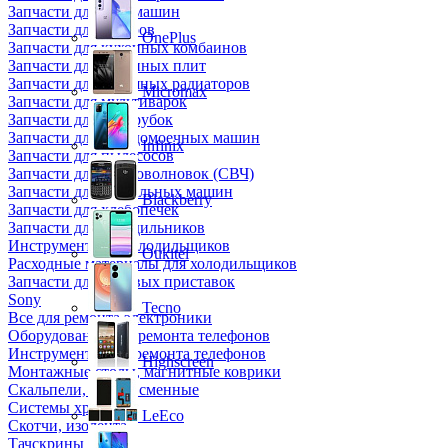
Запчасти для кофемашин
Запчасти для кулеров
OnePlus
Запчасти для кухонных комбаинов
Запчасти для кухонных плит
Запчасти для масляных радиаторов
Micromax
Запчасти для мультиварок
Запчасти для мясорубок
Запчасти для посудомоечных машин
Infinix
Запчасти для пылесосов
Запчасти для микроволновок (СВЧ)
Запчасти для стиральных машин
Blackberry
Запчасти для хлебопечек
Запчасти для холодильников
Инструмент для холодильщиков
Oukitel
Расходные материалы для холодильщиков
Запчасти для игровых приставок
Sony
Tecno
Все для ремонта электроники
Оборудование для ремонта телефонов
Инструменты для ремонта телефонов
Highscreen
Монтажные столы, магнитные коврики
Скальпели, лезвия сменные
Системы хранения
LeEco
Скотчи, изолента
Тачскрины