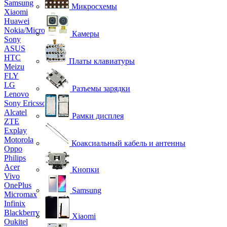
Samsung
Микросхемы
Xiaomi
Huawei
Nokia/Microsoft
Камеры
Sony
ASUS
HTC
Платы клавиатуры
Meizu
FLY
LG
Разъемы зарядки
Lenovo
Sony Ericsson
Alcatel
Рамки дисплея
ZTE
Explay
Motorola
Коаксиальный кабель и антенны
Oppo
Philips
Acer
Кнопки
Vivo
OnePlus
Samsung
Micromax
Infinix
Blackberry
Xiaomi
Oukitel