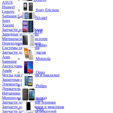
ASUS
Huawei
Sony Ericsson
Lenovo
Samsung Galaxy Tab
Alcatel
Sony
Xiaomi
Запчасти для ноутбуков
ZTE
Зарядные устройства
Матрицы/экраны/дисплеи
Переходники и кабели
Explay
Системы охлаждения
Запчасти для смарт часов
Asus
Motorola
Samsung
Аксессуары
Apple
Oppo
Чехлы для телефонов и накладки
Защитные стекла
Элементы питания
Philips
Держатель
Наушники
Моноподы (Селфи палка)
Acer
Запчасти для бытовой техники
Запчасти для блендеров и миксеров
Vivo
Запчасти для водонагревателей