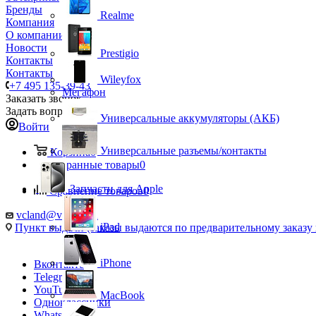
Бренды
Realme
Компания
О компании
Новости
Prestigio
Контакты
Контакты
Wileyfox
+7 495 135-39-43
Мегафон
Заказать звонок
Задать вопрос
Универсальные аккумуляторы (АКБ)
Войти
Универсальные разъемы/контакты
Корзина
0
Избранные товары
0
Запчасти для Apple
Сравнение товаров
0
vcland@vcland.ru
iPad
Пункт выдачи (заказы выдаются по предварительному заказу н
iPhone
Вконтакте
Telegram
YouTube
MacBook
Одноклассники
WhatsApp