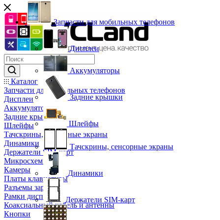
Запчасти для мобильных телефонов
Дисплеи
Аккумуляторы
Каталог
Запчасти для мобильных телефонов
Задние крышки
Дисплеи
Аккумуляторы
Задние крышки
Шлейфы
Шлейфы
Тачскрины, сенсорные экраны
Динамики
Тачскрины, сенсорные экраны
Держатели SIM-карт
Микросхемы
Камеры
Динамики
Платы клавиатуры
Разъемы зарядки
Рамки дисплея
Держатели SIM-карт
Коаксиальный кабель и антенны
Кнопки