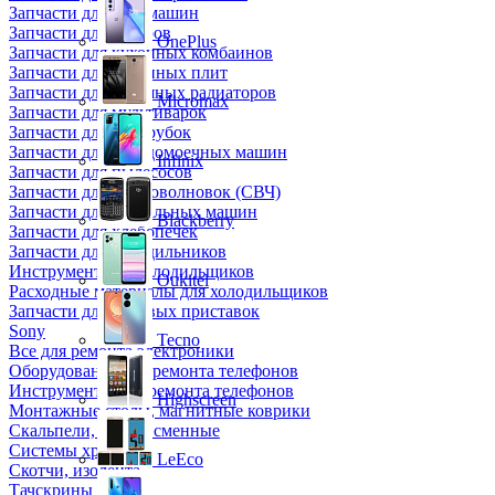
Запчасти для кофемашин
Запчасти для кулеров
OnePlus
Запчасти для кухонных комбаинов
Запчасти для кухонных плит
Запчасти для масляных радиаторов
Micromax
Запчасти для мультиварок
Запчасти для мясорубок
Запчасти для посудомоечных машин
Infinix
Запчасти для пылесосов
Запчасти для микроволновок (СВЧ)
Запчасти для стиральных машин
Blackberry
Запчасти для хлебопечек
Запчасти для холодильников
Инструмент для холодильщиков
Oukitel
Расходные материалы для холодильщиков
Запчасти для игровых приставок
Sony
Tecno
Все для ремонта электроники
Оборудование для ремонта телефонов
Инструменты для ремонта телефонов
Highscreen
Монтажные столы, магнитные коврики
Скальпели, лезвия сменные
Системы хранения
LeEco
Скотчи, изолента
Тачскрины