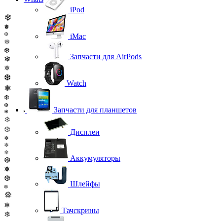
iPod
❄
❅
❆
iMac
❅
❆
Запчасти для AirPods
❄
❅
❆
Watch
❅
❆
❆
Запчасти для планшетов
❄
❄
❆
Дисплеи
❄
❄
❄
Аккумуляторы
❆
❅
❆
Шлейфы
❆
❅
❄
Тачскрины
❄