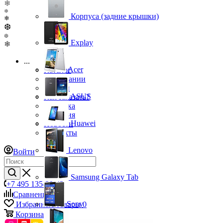
❄
❄
Корпуса (задние крышки)
❄
❆
❆
Explay
❄
...
Acer
Каталог
О компании
Бренды
ASUS
Как заказать?
Доставка
Гарантия
Huawei
Новости
Контакты
Lenovo
Войти
Samsung Galaxy Tab
+7 495 135-39-43
Сравнение
0
Sony
Избранные товары
0
Корзина
0