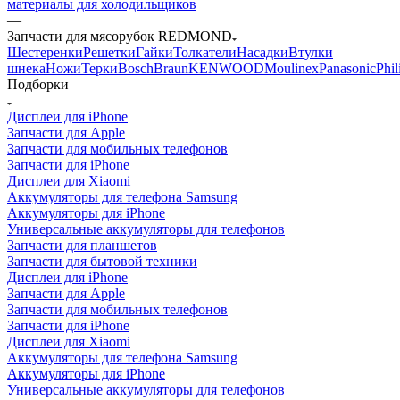
материалы для холодильщиков
—
Запчасти для мясорубок REDMOND
Шестеренки
Решетки
Гайки
Толкатели
Насадки
Втулки
шнека
Ножи
Терки
Bosch
Braun
KENWOOD
Moulinex
Panasonic
Phil
Подборки
Дисплеи для iPhone
Запчасти для Apple
Запчасти для мобильных телефонов
Запчасти для iPhone
Дисплеи для Xiaomi
Аккумуляторы для телефона Samsung
Аккумуляторы для iPhone
Универсальные аккумуляторы для телефонов
Запчасти для планшетов
Запчасти для бытовой техники
Дисплеи для iPhone
Запчасти для Apple
Запчасти для мобильных телефонов
Запчасти для iPhone
Дисплеи для Xiaomi
Аккумуляторы для телефона Samsung
Аккумуляторы для iPhone
Универсальные аккумуляторы для телефонов