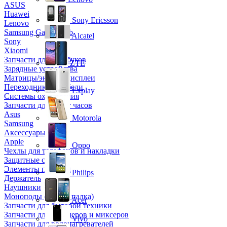
ASUS
Huawei
Sony Ericsson
Lenovo
Samsung Galaxy Tab
Alcatel
Sony
Xiaomi
Запчасти для ноутбуков
ZTE
Зарядные устройства
Матрицы/экраны/дисплеи
Переходники и кабели
Explay
Системы охлаждения
Запчасти для смарт часов
Asus
Motorola
Samsung
Аксессуары
Apple
Oppo
Чехлы для телефонов и накладки
Защитные стекла
Элементы питания
Philips
Держатель
Наушники
Моноподы (Селфи палка)
Acer
Запчасти для бытовой техники
Запчасти для блендеров и миксеров
Vivo
Запчасти для водонагревателей