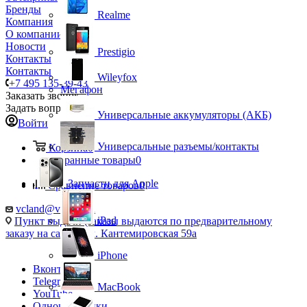
Бренды
Realme
Компания
О компании
Новости
Prestigio
Контакты
Контакты
Wileyfox
+7 495 135-39-43
Мегафон
Заказать звонок
Задать вопрос
Универсальные аккумуляторы (АКБ)
Войти
Универсальные разъемы/контакты
Корзина
0
Избранные товары
0
Запчасти для Apple
Сравнение товаров
0
vcland@vcland.ru
iPad
Пункт выдачи (заказы выдаются по предварительному
заказу на сайте), ул. Кантемировская 59а
iPhone
Вконтакте
Telegram
MacBook
YouTube
Одноклассники