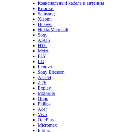
Коаксиальный кабель и антенны
Кнопки
Samsung
Xiaomi
Huawei
Nokia/Microsoft
Sony
ASUS
HTC
Meizu
FLY
LG
Lenovo
Sony Ericsson
Alcatel
ZTE
Explay
Motorola
Oppo
Philips
Acer
Vivo
OnePlus
Micromax
Infinix