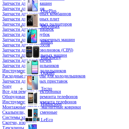
Запчасти для кофемашин
Запчасти для кулеров
OnePlus
Запчасти для кухонных комбаинов
Запчасти для кухонных плит
Запчасти для масляных радиаторов
Micromax
Запчасти для мультиварок
Запчасти для мясорубок
Запчасти для посудомоечных машин
Infinix
Запчасти для пылесосов
Запчасти для микроволновок (СВЧ)
Запчасти для стиральных машин
Blackberry
Запчасти для хлебопечек
Запчасти для холодильников
Инструмент для холодильщиков
Oukitel
Расходные материалы для холодильщиков
Запчасти для игровых приставок
Sony
Tecno
Все для ремонта электроники
Оборудование для ремонта телефонов
Инструменты для ремонта телефонов
Highscreen
Монтажные столы, магнитные коврики
Скальпели, лезвия сменные
Системы хранения
LeEco
Скотчи, изолента
Тачскрины