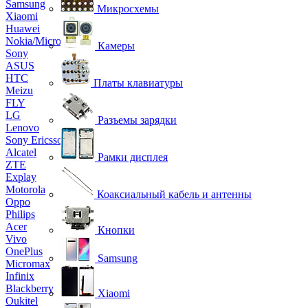
Samsung
Микросхемы
Xiaomi
Huawei
Nokia/Microsoft
Камеры
Sony
ASUS
HTC
Платы клавиатуры
Meizu
FLY
LG
Разъемы зарядки
Lenovo
Sony Ericsson
Alcatel
Рамки дисплея
ZTE
Explay
Motorola
Коаксиальный кабель и антенны
Oppo
Philips
Acer
Кнопки
Vivo
OnePlus
Samsung
Micromax
Infinix
Blackberry
Xiaomi
Oukitel