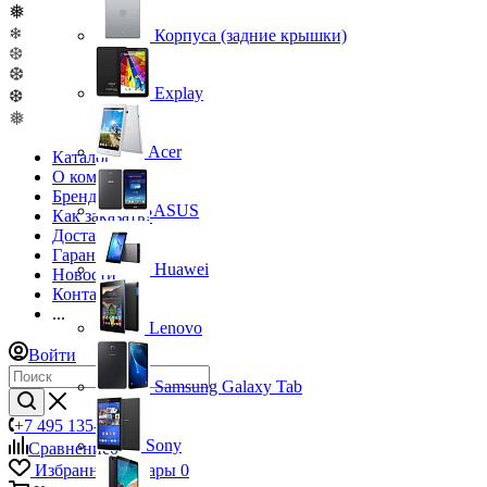
❅
❄
Корпуса (задние крышки)
❆
❆
Explay
❆
❅
Acer
Каталог
О компании
Бренды
ASUS
Как заказать?
Доставка
Гарантия
Huawei
Новости
Контакты
...
Lenovo
Войти
Samsung Galaxy Tab
+7 495 135-39-43
Sony
Сравнение
0
Избранные товары
0