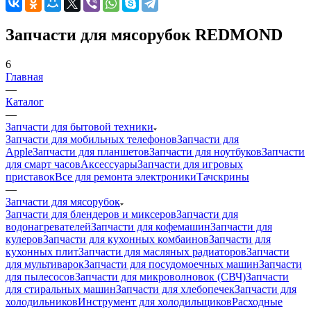
Запчасти для мясорубок REDMOND
6
Главная
—
Каталог
—
Запчасти для бытовой техники
Запчасти для мобильных телефонов
Запчасти для
Apple
Запчасти для планшетов
Запчасти для ноутбуков
Запчасти
для смарт часов
Аксессуары
Запчасти для игровых
приставок
Все для ремонта электроники
Тачскрины
—
Запчасти для мясорубок
Запчасти для блендеров и миксеров
Запчасти для
водонагревателей
Запчасти для кофемашин
Запчасти для
кулеров
Запчасти для кухонных комбаинов
Запчасти для
кухонных плит
Запчасти для масляных радиаторов
Запчасти
для мультиварок
Запчасти для посудомоечных машин
Запчасти
для пылесосов
Запчасти для микроволновок (СВЧ)
Запчасти
для стиральных машин
Запчасти для хлебопечек
Запчасти для
холодильников
Инструмент для холодильщиков
Расходные