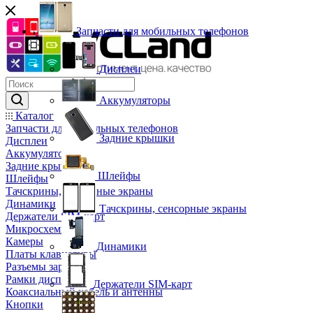
Запчасти для мобильных телефонов
Дисплеи
Аккумуляторы
Каталог
Запчасти для мобильных телефонов
Задние крышки
Дисплеи
Аккумуляторы
Задние крышки
Шлейфы
Шлейфы
Тачскрины, сенсорные экраны
Динамики
Тачскрины, сенсорные экраны
Держатели SIM-карт
Микросхемы
Камеры
Динамики
Платы клавиатуры
Разъемы зарядки
Рамки дисплея
Держатели SIM-карт
Коаксиальный кабель и антенны
Кнопки