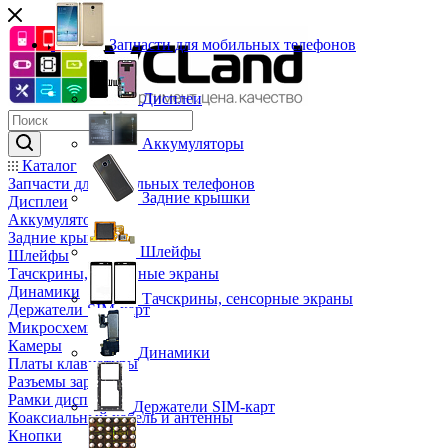
Запчасти для мобильных телефонов
Дисплеи
Аккумуляторы
Каталог
Запчасти для мобильных телефонов
Задние крышки
Дисплеи
Аккумуляторы
Задние крышки
Шлейфы
Шлейфы
Тачскрины, сенсорные экраны
Динамики
Тачскрины, сенсорные экраны
Держатели SIM-карт
Микросхемы
Камеры
Динамики
Платы клавиатуры
Разъемы зарядки
Рамки дисплея
Держатели SIM-карт
Коаксиальный кабель и антенны
Кнопки