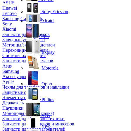
ASUS
Huawei
Sony Ericsson
Lenovo
Samsung Galaxy Tab
Alcatel
Sony
Xiaomi
Запчасти для ноутбуков
ZTE
Зарядные устройства
Матрицы/экраны/дисплеи
Переходники и кабели
Explay
Системы охлаждения
Запчасти для смарт часов
Asus
Motorola
Samsung
Аксессуары
Apple
Oppo
Чехлы для телефонов и накладки
Защитные стекла
Элементы питания
Philips
Держатель
Наушники
Моноподы (Селфи палка)
Acer
Запчасти для бытовой техники
Запчасти для блендеров и миксеров
Vivo
Запчасти для водонагревателей