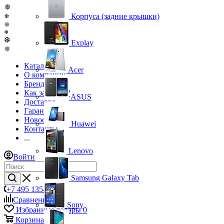
❅
Корпуса (задние крышки)
❄
❅
❅
❆
Explay
❅
Каталог
Acer
О компании
Бренды
Как заказать?
ASUS
Доставка
Гарантия
Новости
Huawei
Контакты
...
Lenovo
Войти
Samsung Galaxy Tab
+7 495 135-39-43
Сравнение
0
Sony
Избранные товары
0
Корзина
0