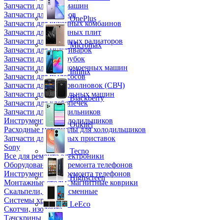
Запчасти для кофемашин
Запчасти для кулеров
OnePlus
Запчасти для кухонных комбаинов
Запчасти для кухонных плит
Запчасти для масляных радиаторов
Micromax
Запчасти для мультиварок
Запчасти для мясорубок
Запчасти для посудомоечных машин
Infinix
Запчасти для пылесосов
Запчасти для микроволновок (СВЧ)
Запчасти для стиральных машин
Blackberry
Запчасти для хлебопечек
Запчасти для холодильников
Инструмент для холодильщиков
Oukitel
Расходные материалы для холодильщиков
Запчасти для игровых приставок
Sony
Tecno
Все для ремонта электроники
Оборудование для ремонта телефонов
Инструменты для ремонта телефонов
Highscreen
Монтажные столы, магнитные коврики
Скальпели, лезвия сменные
Системы хранения
LeEco
Скотчи, изолента
Тачскрины