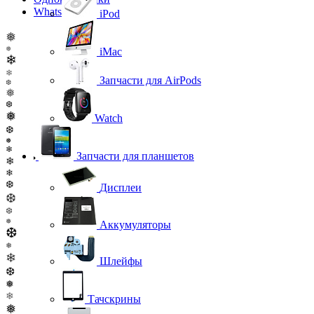
WhatsApp
iPod
❅
❅
iMac
❄
❄
Запчасти для AirPods
❆
❅
❆
❅
Watch
❆
❅
❄
Запчасти для планшетов
❄
❄
❆
Дисплеи
❆
❆
❅
Аккумуляторы
❆
❅
❄
Шлейфы
❆
❅
❄
Тачскрины
❅