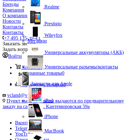
Бренды
Realme
Компания
О компании
Новости
Prestigio
Контакты
Контакты
Wileyfox
+7 495 135-39-43
Мегафон
Заказать звонок
Задать вопрос
Универсальные аккумуляторы (АКБ)
Войти
Универсальные разъемы/контакты
Корзина
0
Избранные товары
0
Запчасти для Apple
Сравнение товаров
0
vcland@vcland.ru
iPad
Пункт выдачи (заказы выдаются по предварительному
заказу на сайте), ул. Кантемировская 59а
iPhone
Вконтакте
Telegram
MacBook
YouTube
Одноклассники