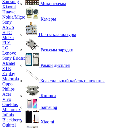
Samsung
Микросхемы
Xiaomi
Huawei
Nokia/Microsoft
Камеры
Sony
ASUS
HTC
Платы клавиатуры
Meizu
FLY
LG
Разъемы зарядки
Lenovo
Sony Ericsson
Alcatel
Рамки дисплея
ZTE
Explay
Motorola
Коаксиальный кабель и антенны
Oppo
Philips
Acer
Кнопки
Vivo
OnePlus
Samsung
Micromax
Infinix
Blackberry
Xiaomi
Oukitel