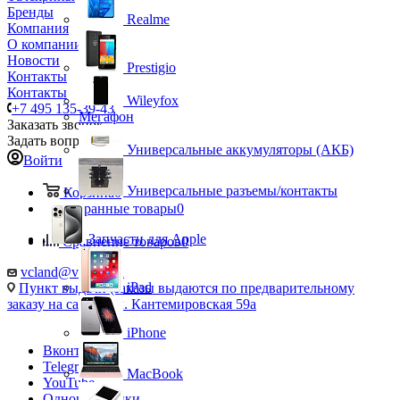
Бренды
Realme
Компания
О компании
Новости
Prestigio
Контакты
Контакты
Wileyfox
+7 495 135-39-43
Мегафон
Заказать звонок
Задать вопрос
Универсальные аккумуляторы (АКБ)
Войти
Универсальные разъемы/контакты
Корзина
0
Избранные товары
0
Запчасти для Apple
Сравнение товаров
0
vcland@vcland.ru
iPad
Пункт выдачи (заказы выдаются по предварительному
заказу на сайте), ул. Кантемировская 59а
iPhone
Вконтакте
Telegram
MacBook
YouTube
Одноклассники