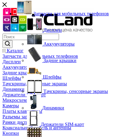
Запчасти для мобильных телефонов
Дисплеи
Аккумуляторы
Каталог
Запчасти для мобильных телефонов
Задние крышки
Дисплеи
Аккумуляторы
Задние крышки
Шлейфы
Шлейфы
Тачскрины, сенсорные экраны
Динамики
Тачскрины, сенсорные экраны
Держатели SIM-карт
Микросхемы
Камеры
Динамики
Платы клавиатуры
Разъемы зарядки
Рамки дисплея
Держатели SIM-карт
Коаксиальный кабель и антенны
Кнопки