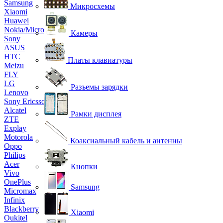
Samsung
Микросхемы
Xiaomi
Huawei
Nokia/Microsoft
Камеры
Sony
ASUS
HTC
Платы клавиатуры
Meizu
FLY
LG
Разъемы зарядки
Lenovo
Sony Ericsson
Alcatel
Рамки дисплея
ZTE
Explay
Motorola
Коаксиальный кабель и антенны
Oppo
Philips
Acer
Кнопки
Vivo
OnePlus
Samsung
Micromax
Infinix
Blackberry
Xiaomi
Oukitel