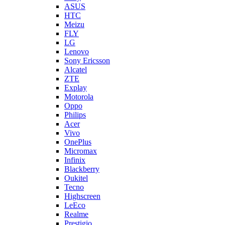
ASUS
HTC
Meizu
FLY
LG
Lenovo
Sony Ericsson
Alcatel
ZTE
Explay
Motorola
Oppo
Philips
Acer
Vivo
OnePlus
Micromax
Infinix
Blackberry
Oukitel
Tecno
Highscreen
LeEco
Realme
Prestigio