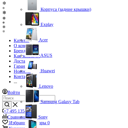
❄
❄
Корпуса (задние крышки)
❄
❅
❄
Explay
❄
❄
Acer
Каталог
О компании
Бренды
ASUS
Как заказать?
Доставка
Гарантия
Huawei
Новости
Контакты
...
Lenovo
Войти
Samsung Galaxy Tab
+7 495 135-39-43
Сравнение
0
Sony
Избранные товары
0