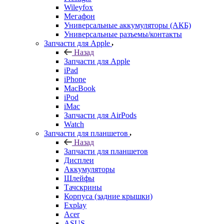
Wileyfox
Мегафон
Универсальные аккумуляторы (АКБ)
Универсальные разъемы/контакты
Запчасти для Apple
Назад
Запчасти для Apple
iPad
iPhone
MacBook
iPod
iMac
Запчасти для AirPods
Watch
Запчасти для планшетов
Назад
Запчасти для планшетов
Дисплеи
Аккумуляторы
Шлейфы
Тачскрины
Корпуса (задние крышки)
Explay
Acer
ASUS