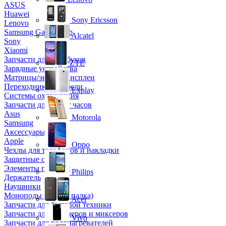
ASUS
Huawei
Sony Ericsson
Lenovo
Samsung Galaxy Tab
Alcatel
Sony
Xiaomi
Запчасти для ноутбуков
ZTE
Зарядные устройства
Матрицы/экраны/дисплеи
Переходники и кабели
Explay
Системы охлаждения
Запчасти для смарт часов
Asus
Motorola
Samsung
Аксессуары
Apple
Oppo
Чехлы для телефонов и накладки
Защитные стекла
Элементы питания
Philips
Держатель
Наушники
Моноподы (Селфи палка)
Acer
Запчасти для бытовой техники
Запчасти для блендеров и миксеров
Vivo
Запчасти для водонагревателей