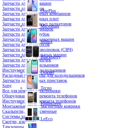
Запчасти для кофемашин
Запчасти для кулеров
OnePlus
Запчасти для кухонных комбаинов
Запчасти для кухонных плит
Запчасти для масляных радиаторов
Micromax
Запчасти для мультиварок
Запчасти для мясорубок
Запчасти для посудомоечных машин
Infinix
Запчасти для пылесосов
Запчасти для микроволновок (СВЧ)
Запчасти для стиральных машин
Blackberry
Запчасти для хлебопечек
Запчасти для холодильников
Инструмент для холодильщиков
Oukitel
Расходные материалы для холодильщиков
Запчасти для игровых приставок
Sony
Tecno
Все для ремонта электроники
Оборудование для ремонта телефонов
Инструменты для ремонта телефонов
Highscreen
Монтажные столы, магнитные коврики
Скальпели, лезвия сменные
Системы хранения
LeEco
Скотчи, изолента
Тачскрины