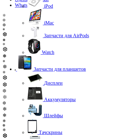
WhatsApp
iPod
❄
❆
iMac
❆
❅
❆
Запчасти для AirPods
❅
❄
❆
Watch
❅
❅
❅
Запчасти для планшетов
❄
❆
Дисплеи
❆
❆
❄
Аккумуляторы
❆
❄
❄
Шлейфы
❄
❆
❄
Тачскрины
❆