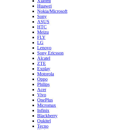
Huawei
Nokia/Microsoft
Sony
ASUS
HTC
Meizu
FLY
LG
Lenovo
Sony Ericsson
Alcatel
ZTE
Explay
Motorola
Oppo
Philips
Acer
Vivo
OnePlus
Micromax
Infinix
Blackberry
Oukitel
Tecno
Highscreen