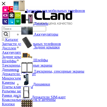
Запчасти для мобильных телефонов
Дисплеи
Аккумуляторы
Каталог
Запчасти для мобильных телефонов
Задние крышки
Дисплеи
Аккумуляторы
Задние крышки
Шлейфы
Шлейфы
Тачскрины, сенсорные экраны
Динамики
Тачскрины, сенсорные экраны
Держатели SIM-карт
Микросхемы
Камеры
Динамики
Платы клавиатуры
Разъемы зарядки
Рамки дисплея
Держатели SIM-карт
Коаксиальный кабель и антенны
Кнопки