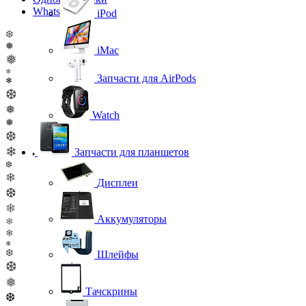
WhatsApp
iPod
❆
❅
iMac
❅
❄
Запчасти для AirPods
❄
❆
❅
Watch
❅
❆
❄
Запчасти для планшетов
❆
❄
Дисплеи
❆
❄
Аккумуляторы
❄
❄
❄
❆
Шлейфы
❆
❅
Тачскрины
❆