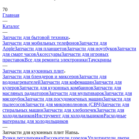
70
Главная
—
Каталог
—
Запчасти для бытовой техники
Запчасти для мобильных телефонов
Запчасти для
Apple
Запчасти для планшетов
Запчасти для ноутбуков
Запчасти
для смарт часов
Аксессуары
Запчасти для игровых
приставок
Все для ремонта электроники
Тачскрины
—
Запчасти для кухонных плит
Запчасти для блендеров и миксеров
Запчасти для
водонагревателей
Запчасти для кофемашин
Запчасти для
кулеров
Запчасти для кухонных комбаинов
Запчасти для
масляных радиаторов
Запчасти для мультиварок
Запчасти для
мясорубок
Запчасти для посудомоечных машин
Запчасти для
пылесосов
Запчасти для микроволновок (СВЧ)
Запчасти для
стиральных машин
Запчасти для хлебопечек
Запчасти для
холодильников
Инструмент для холодильщиков
Расходные
материалы для холодильщиков
—
Запчасти для кухонных плит Hansa
Ручки регулировки
Рассекатели горелок
Уплотнители двери
духовки
Переключатели духовки
Свечи