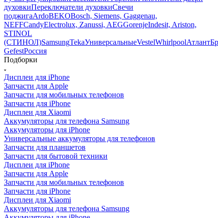
поджига
Ardo
BEKO
Bosch, Siemens, Gaggenau,
NEFF
Candy
Electrolux, Zanussi, AEG
Gorenje
Indesit, Ariston,
STINOL
(СТИНОЛ)
Samsung
Teka
Универсальные
Vestel
Whirlpool
Атлант
Бр
Gefest
Россия
Подборки
Дисплеи для iPhone
Запчасти для Apple
Запчасти для мобильных телефонов
Запчасти для iPhone
Дисплеи для Xiaomi
Аккумуляторы для телефона Samsung
Аккумуляторы для iPhone
Универсальные аккумуляторы для телефонов
Запчасти для планшетов
Запчасти для бытовой техники
Дисплеи для iPhone
Запчасти для Apple
Запчасти для мобильных телефонов
Запчасти для iPhone
Дисплеи для Xiaomi
Аккумуляторы для телефона Samsung
Аккумуляторы для iPhone