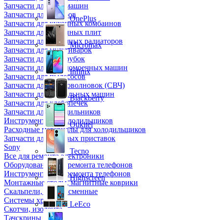
Запчасти для кофемашин
Запчасти для кулеров
OnePlus
Запчасти для кухонных комбаинов
Запчасти для кухонных плит
Запчасти для масляных радиаторов
Micromax
Запчасти для мультиварок
Запчасти для мясорубок
Запчасти для посудомоечных машин
Infinix
Запчасти для пылесосов
Запчасти для микроволновок (СВЧ)
Запчасти для стиральных машин
Blackberry
Запчасти для хлебопечек
Запчасти для холодильников
Инструмент для холодильщиков
Oukitel
Расходные материалы для холодильщиков
Запчасти для игровых приставок
Sony
Tecno
Все для ремонта электроники
Оборудование для ремонта телефонов
Инструменты для ремонта телефонов
Highscreen
Монтажные столы, магнитные коврики
Скальпели, лезвия сменные
Системы хранения
LeEco
Скотчи, изолента
Тачскрины