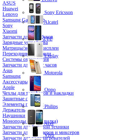
ASUS
Huawei
Sony Ericsson
Lenovo
Samsung Galaxy Tab
Alcatel
Sony
Xiaomi
Запчасти для ноутбуков
ZTE
Зарядные устройства
Матрицы/экраны/дисплеи
Переходники и кабели
Explay
Системы охлаждения
Запчасти для смарт часов
Asus
Motorola
Samsung
Аксессуары
Apple
Oppo
Чехлы для телефонов и накладки
Защитные стекла
Элементы питания
Philips
Держатель
Наушники
Моноподы (Селфи палка)
Acer
Запчасти для бытовой техники
Запчасти для блендеров и миксеров
Vivo
Запчасти для водонагревателей