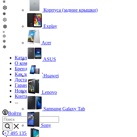
❄
❆
Корпуса (задние крышки)
❅
❆
❅
Explay
❄
❆
❄
Acer
❅
Каталог
ASUS
О компании
Бренды
Как заказать?
Huawei
Доставка
Гарантия
Новости
Lenovo
Контакты
...
Samsung Galaxy Tab
Войти
Sony
+7 495 135-39-43