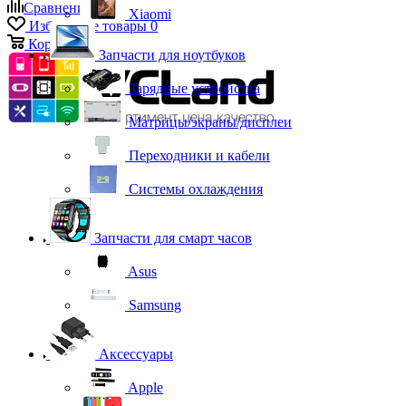
Сравнение
0
Xiaomi
Избранные товары
0
Корзина
0
Запчасти для ноутбуков
Зарядные устройства
Матрицы/экраны/дисплеи
Переходники и кабели
Системы охлаждения
Запчасти для смарт часов
Asus
Samsung
Аксессуары
Apple