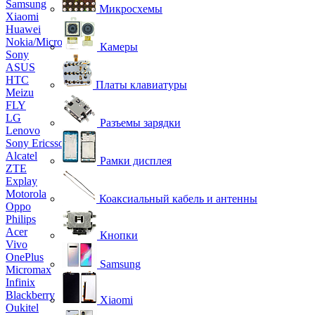
Samsung
Микросхемы
Xiaomi
Huawei
Nokia/Microsoft
Камеры
Sony
ASUS
HTC
Платы клавиатуры
Meizu
FLY
LG
Разъемы зарядки
Lenovo
Sony Ericsson
Alcatel
Рамки дисплея
ZTE
Explay
Motorola
Коаксиальный кабель и антенны
Oppo
Philips
Acer
Кнопки
Vivo
OnePlus
Samsung
Micromax
Infinix
Blackberry
Xiaomi
Oukitel