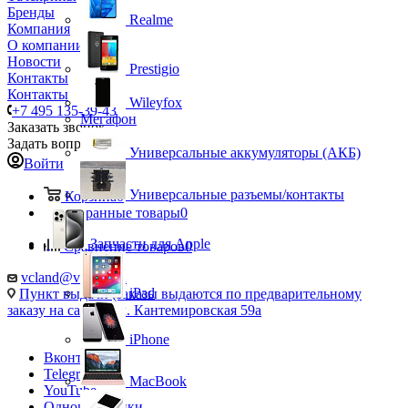
Бренды
Realme
Компания
О компании
Новости
Prestigio
Контакты
Контакты
Wileyfox
+7 495 135-39-43
Мегафон
Заказать звонок
Задать вопрос
Универсальные аккумуляторы (АКБ)
Войти
Универсальные разъемы/контакты
Корзина
0
Избранные товары
0
Запчасти для Apple
Сравнение товаров
0
vcland@vcland.ru
iPad
Пункт выдачи (заказы выдаются по предварительному
заказу на сайте), ул. Кантемировская 59а
iPhone
Вконтакте
Telegram
MacBook
YouTube
Одноклассники