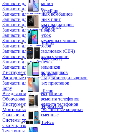
Запчасти для кофемашин
Запчасти для кулеров
OnePlus
Запчасти для кухонных комбаинов
Запчасти для кухонных плит
Запчасти для масляных радиаторов
Micromax
Запчасти для мультиварок
Запчасти для мясорубок
Запчасти для посудомоечных машин
Infinix
Запчасти для пылесосов
Запчасти для микроволновок (СВЧ)
Запчасти для стиральных машин
Blackberry
Запчасти для хлебопечек
Запчасти для холодильников
Инструмент для холодильщиков
Oukitel
Расходные материалы для холодильщиков
Запчасти для игровых приставок
Sony
Tecno
Все для ремонта электроники
Оборудование для ремонта телефонов
Инструменты для ремонта телефонов
Highscreen
Монтажные столы, магнитные коврики
Скальпели, лезвия сменные
Системы хранения
LeEco
Скотчи, изолента
Тачскрины