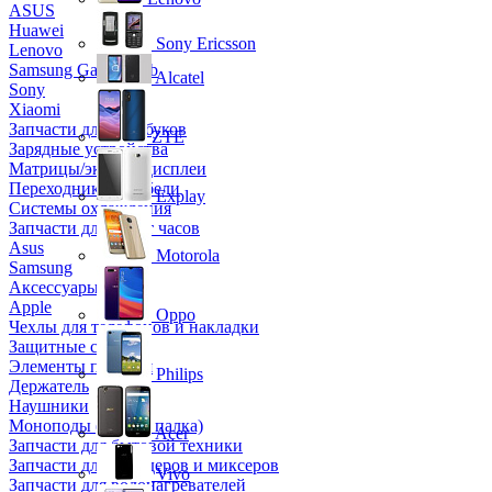
ASUS
Huawei
Sony Ericsson
Lenovo
Samsung Galaxy Tab
Alcatel
Sony
Xiaomi
Запчасти для ноутбуков
ZTE
Зарядные устройства
Матрицы/экраны/дисплеи
Переходники и кабели
Explay
Системы охлаждения
Запчасти для смарт часов
Asus
Motorola
Samsung
Аксессуары
Apple
Oppo
Чехлы для телефонов и накладки
Защитные стекла
Элементы питания
Philips
Держатель
Наушники
Моноподы (Селфи палка)
Acer
Запчасти для бытовой техники
Запчасти для блендеров и миксеров
Vivo
Запчасти для водонагревателей