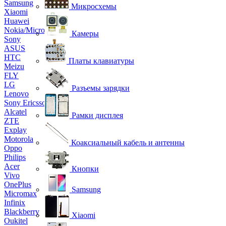
Samsung
Микросхемы
Xiaomi
Huawei
Nokia/Microsoft
Камеры
Sony
ASUS
HTC
Платы клавиатуры
Meizu
FLY
LG
Разъемы зарядки
Lenovo
Sony Ericsson
Alcatel
Рамки дисплея
ZTE
Explay
Motorola
Коаксиальный кабель и антенны
Oppo
Philips
Acer
Кнопки
Vivo
OnePlus
Samsung
Micromax
Infinix
Blackberry
Xiaomi
Oukitel