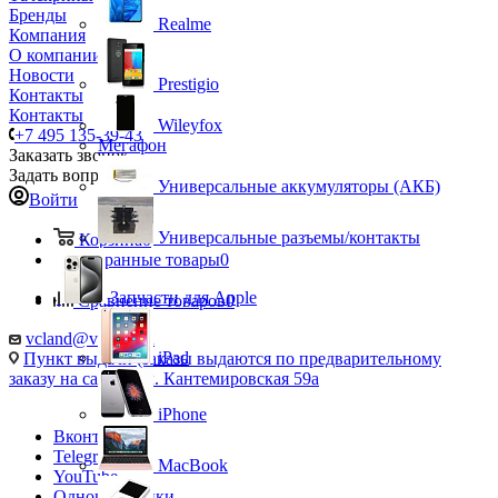
Бренды
Realme
Компания
О компании
Новости
Prestigio
Контакты
Контакты
Wileyfox
+7 495 135-39-43
Мегафон
Заказать звонок
Задать вопрос
Универсальные аккумуляторы (АКБ)
Войти
Универсальные разъемы/контакты
Корзина
0
Избранные товары
0
Запчасти для Apple
Сравнение товаров
0
vcland@vcland.ru
iPad
Пункт выдачи (заказы выдаются по предварительному
заказу на сайте), ул. Кантемировская 59а
iPhone
Вконтакте
Telegram
MacBook
YouTube
Одноклассники