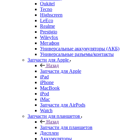
Highscreen
LeEco
Realme
Prestigio
Wileyfox
Мегафон
Универсальные аккумуляторы (АКБ)
Универсальные разъемы/контакты
Запчасти для Apple
Назад
Запчасти для Apple
iPad
iPhone
MacBook
iPod
iMac
Запчасти для AirPods
Watch
Запчасти для планшетов
Назад
Запчасти для планшетов
Дисплеи
Аккумуляторы
Шлейфы
Тачскрины