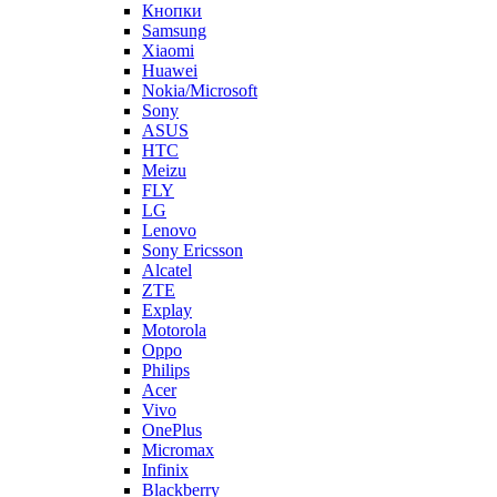
Xiaomi
Huawei
Nokia/Microsoft
Sony
ASUS
HTC
Meizu
FLY
LG
Lenovo
Sony Ericsson
Alcatel
ZTE
Explay
Motorola
Oppo
Philips
Acer
Vivo
OnePlus
Micromax
Infinix
Blackberry
Oukitel
Tecno