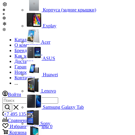
❆
Корпуса (задние крышки)
❅
❅
❆
❄
Explay
❆
Каталог
Acer
О компании
Бренды
Как заказать?
ASUS
Доставка
Гарантия
Новости
Huawei
Контакты
...
Lenovo
Войти
Samsung Galaxy Tab
+7 495 135-39-43
Сравнение
0
Sony
Избранные товары
0
Корзина
0