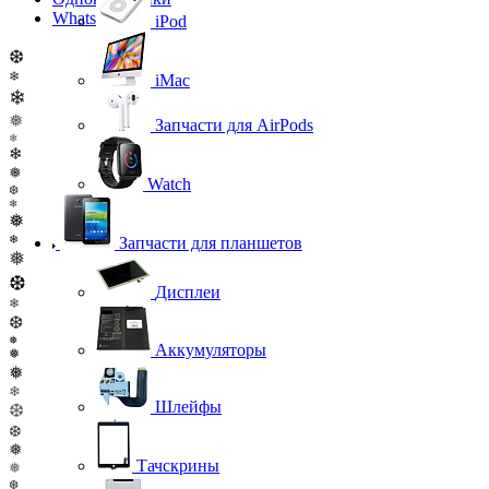
WhatsApp
iPod
❆
❄
iMac
❄
❅
Запчасти для AirPods
❄
❄
❅
Watch
❆
❄
❅
❄
Запчасти для планшетов
❅
❆
Дисплеи
❄
❆
❅
Аккумуляторы
❅
❅
❄
Шлейфы
❆
❆
❅
Тачскрины
❅
❆