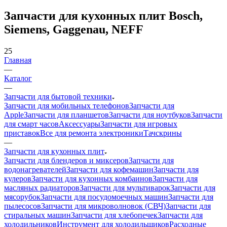
Siemens, Gaggenau, NEFF
25
Главная
—
Каталог
—
Запчасти для бытовой техники
Запчасти для мобильных телефонов
Запчасти для
Apple
Запчасти для планшетов
Запчасти для ноутбуков
Запчасти
для смарт часов
Аксессуары
Запчасти для игровых
приставок
Все для ремонта электроники
Тачскрины
—
Запчасти для кухонных плит
Запчасти для блендеров и миксеров
Запчасти для
водонагревателей
Запчасти для кофемашин
Запчасти для
кулеров
Запчасти для кухонных комбаинов
Запчасти для
масляных радиаторов
Запчасти для мультиварок
Запчасти для
мясорубок
Запчасти для посудомоечных машин
Запчасти для
пылесосов
Запчасти для микроволновок (СВЧ)
Запчасти для
стиральных машин
Запчасти для хлебопечек
Запчасти для
холодильников
Инструмент для холодильщиков
Расходные
материалы для холодильщиков
—