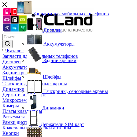
Запчасти для мобильных телефонов
Дисплеи
Аккумуляторы
Каталог
Запчасти для мобильных телефонов
Задние крышки
Дисплеи
Аккумуляторы
Задние крышки
Шлейфы
Шлейфы
Тачскрины, сенсорные экраны
Динамики
Тачскрины, сенсорные экраны
Держатели SIM-карт
Микросхемы
Камеры
Динамики
Платы клавиатуры
Разъемы зарядки
Рамки дисплея
Держатели SIM-карт
Коаксиальный кабель и антенны
Кнопки