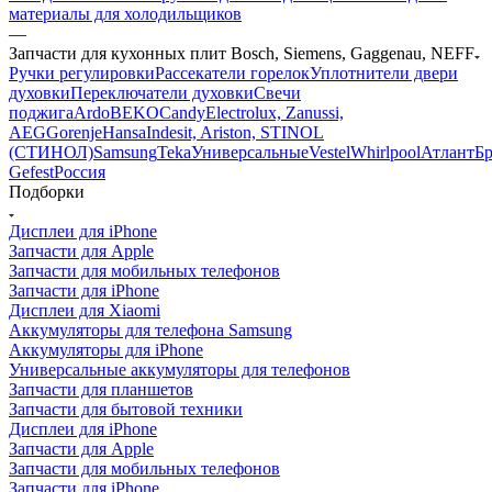
Запчасти для кухонных плит Bosch, Siemens, Gaggenau, NEFF
Ручки регулировки
Рассекатели горелок
Уплотнители двери
духовки
Переключатели духовки
Свечи
поджига
Ardo
BEKO
Candy
Electrolux, Zanussi,
AEG
Gorenje
Hansa
Indesit, Ariston, STINOL
(СТИНОЛ)
Samsung
Teka
Универсальные
Vestel
Whirlpool
Атлант
Бр
Gefest
Россия
Подборки
Дисплеи для iPhone
Запчасти для Apple
Запчасти для мобильных телефонов
Запчасти для iPhone
Дисплеи для Xiaomi
Аккумуляторы для телефона Samsung
Аккумуляторы для iPhone
Универсальные аккумуляторы для телефонов
Запчасти для планшетов
Запчасти для бытовой техники
Дисплеи для iPhone
Запчасти для Apple
Запчасти для мобильных телефонов
Запчасти для iPhone
Дисплеи для Xiaomi
Аккумуляторы для телефона Samsung