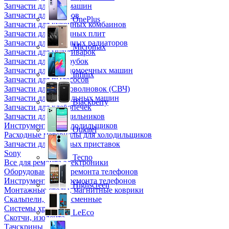
Запчасти для кофемашин
Запчасти для кулеров
OnePlus
Запчасти для кухонных комбаинов
Запчасти для кухонных плит
Запчасти для масляных радиаторов
Micromax
Запчасти для мультиварок
Запчасти для мясорубок
Запчасти для посудомоечных машин
Infinix
Запчасти для пылесосов
Запчасти для микроволновок (СВЧ)
Запчасти для стиральных машин
Blackberry
Запчасти для хлебопечек
Запчасти для холодильников
Инструмент для холодильщиков
Oukitel
Расходные материалы для холодильщиков
Запчасти для игровых приставок
Sony
Tecno
Все для ремонта электроники
Оборудование для ремонта телефонов
Инструменты для ремонта телефонов
Highscreen
Монтажные столы, магнитные коврики
Скальпели, лезвия сменные
Системы хранения
LeEco
Скотчи, изолента
Тачскрины