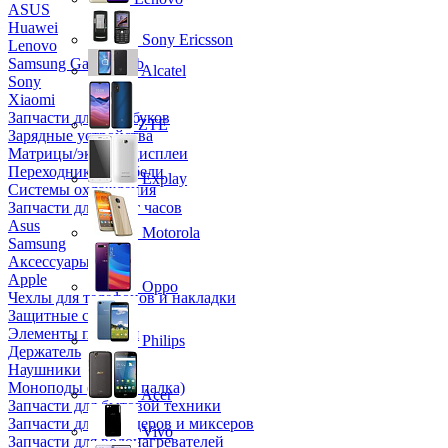
ASUS
Huawei
Sony Ericsson
Lenovo
Samsung Galaxy Tab
Alcatel
Sony
Xiaomi
Запчасти для ноутбуков
ZTE
Зарядные устройства
Матрицы/экраны/дисплеи
Переходники и кабели
Explay
Системы охлаждения
Запчасти для смарт часов
Asus
Motorola
Samsung
Аксессуары
Apple
Oppo
Чехлы для телефонов и накладки
Защитные стекла
Элементы питания
Philips
Держатель
Наушники
Моноподы (Селфи палка)
Acer
Запчасти для бытовой техники
Запчасти для блендеров и миксеров
Vivo
Запчасти для водонагревателей