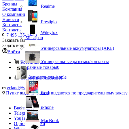
Бренды
Realme
Компания
О компании
Новости
Prestigio
Контакты
Контакты
Wileyfox
+7 495 135-39-43
Мегафон
Заказать звонок
Задать вопрос
Универсальные аккумуляторы (АКБ)
Войти
Универсальные разъемы/контакты
Корзина
0
Избранные товары
0
Запчасти для Apple
Сравнение товаров
0
vcland@vcland.ru
iPad
Пункт выдачи (заказы выдаются по предварительному заказу н
iPhone
Вконтакте
Telegram
YouTube
MacBook
Одноклассники
WhatsApp