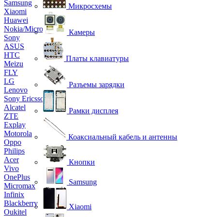
Samsung
Микросхемы
Xiaomi
Huawei
Nokia/Microsoft
Камеры
Sony
ASUS
HTC
Платы клавиатуры
Meizu
FLY
LG
Разъемы зарядки
Lenovo
Sony Ericsson
Alcatel
Рамки дисплея
ZTE
Explay
Motorola
Коаксиальный кабель и антенны
Oppo
Philips
Acer
Кнопки
Vivo
OnePlus
Samsung
Micromax
Infinix
Blackberry
Xiaomi
Oukitel