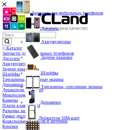
Запчасти для мобильных телефонов
Дисплеи
Аккумуляторы
Каталог
Запчасти для мобильных телефонов
Задние крышки
Дисплеи
Аккумуляторы
Задние крышки
Шлейфы
Шлейфы
Тачскрины, сенсорные экраны
Динамики
Тачскрины, сенсорные экраны
Держатели SIM-карт
Микросхемы
Камеры
Динамики
Платы клавиатуры
Разъемы зарядки
Рамки дисплея
Держатели SIM-карт
Коаксиальный кабель и антенны
Кнопки