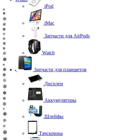
iPod
❆
❅
❄
iMac
❄
❆
❄
Запчасти для AirPods
❅
❅
❄
Watch
❅
❅
❄
❅
Запчасти для планшетов
❆
❄
Дисплеи
❄
❅
❄
Аккумуляторы
❆
❄
❅
Шлейфы
❅
❄
❅
Тачскрины
❄