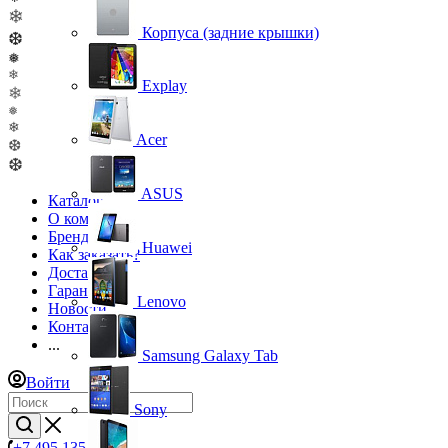
❄
Корпуса (задние крышки)
❆
❅
❄
Explay
❄
❅
❄
Acer
❆
❆
ASUS
Каталог
О компании
Бренды
Huawei
Как заказать?
Доставка
Гарантия
Lenovo
Новости
Контакты
...
Samsung Galaxy Tab
Войти
Sony
+7 495 135-39-43