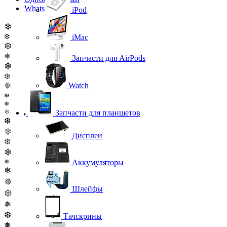
WhatsApp
iPod
❄
❆
iMac
❆
❄
Запчасти для AirPods
❄
❆
❅
Watch
❅
❅
❄
Запчасти для планшетов
❆
❄
Дисплеи
❆
❄
Аккумуляторы
❅
❄
❅
Шлейфы
❆
❅
❆
Тачскрины
❅