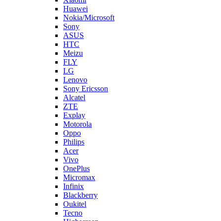
Huawei
Nokia/Microsoft
Sony
ASUS
HTC
Meizu
FLY
LG
Lenovo
Sony Ericsson
Alcatel
ZTE
Explay
Motorola
Oppo
Philips
Acer
Vivo
OnePlus
Micromax
Infinix
Blackberry
Oukitel
Tecno