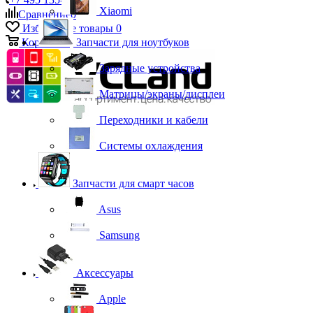
Xiaomi
Сравнение
0
Избранные товары
0
Корзина
0
Запчасти для ноутбуков
Зарядные устройства
Матрицы/экраны/дисплеи
Переходники и кабели
Системы охлаждения
Запчасти для смарт часов
Asus
Samsung
Аксессуары
Apple