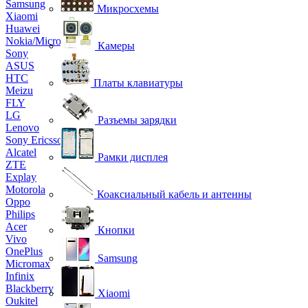
Samsung
Микросхемы
Xiaomi
Huawei
Nokia/Microsoft
Камеры
Sony
ASUS
HTC
Платы клавиатуры
Meizu
FLY
LG
Разъемы зарядки
Lenovo
Sony Ericsson
Alcatel
Рамки дисплея
ZTE
Explay
Motorola
Коаксиальный кабель и антенны
Oppo
Philips
Acer
Кнопки
Vivo
OnePlus
Samsung
Micromax
Infinix
Blackberry
Xiaomi
Oukitel