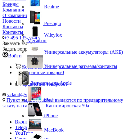
Бренды
Realme
Компания
О компании
Новости
Prestigio
Контакты
Контакты
Wileyfox
+7 495 135-39-43
Мегафон
Заказать звонок
Задать вопрос
Универсальные аккумуляторы (АКБ)
Войти
Универсальные разъемы/контакты
Корзина
0
Избранные товары
0
Запчасти для Apple
Сравнение товаров
0
vcland@vcland.ru
iPad
Пункт выдачи (заказы выдаются по предварительному
заказу на сайте), ул. Кантемировская 59а
iPhone
Вконтакте
Telegram
MacBook
YouTube
Одноклассники