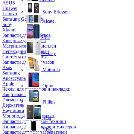
ASUS
Huawei
Sony Ericsson
Lenovo
Samsung Galaxy Tab
Alcatel
Sony
Xiaomi
Запчасти для ноутбуков
ZTE
Зарядные устройства
Матрицы/экраны/дисплеи
Переходники и кабели
Explay
Системы охлаждения
Запчасти для смарт часов
Asus
Motorola
Samsung
Аксессуары
Apple
Oppo
Чехлы для телефонов и накладки
Защитные стекла
Элементы питания
Philips
Держатель
Наушники
Моноподы (Селфи палка)
Acer
Запчасти для бытовой техники
Запчасти для блендеров и миксеров
Vivo
Запчасти для водонагревателей