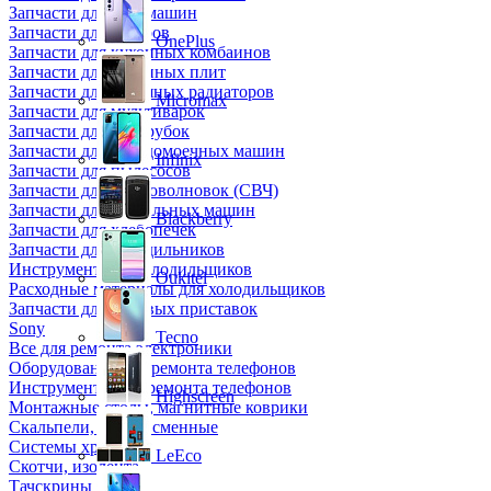
Запчасти для кофемашин
Запчасти для кулеров
OnePlus
Запчасти для кухонных комбаинов
Запчасти для кухонных плит
Запчасти для масляных радиаторов
Micromax
Запчасти для мультиварок
Запчасти для мясорубок
Запчасти для посудомоечных машин
Infinix
Запчасти для пылесосов
Запчасти для микроволновок (СВЧ)
Запчасти для стиральных машин
Blackberry
Запчасти для хлебопечек
Запчасти для холодильников
Инструмент для холодильщиков
Oukitel
Расходные материалы для холодильщиков
Запчасти для игровых приставок
Sony
Tecno
Все для ремонта электроники
Оборудование для ремонта телефонов
Инструменты для ремонта телефонов
Highscreen
Монтажные столы, магнитные коврики
Скальпели, лезвия сменные
Системы хранения
LeEco
Скотчи, изолента
Тачскрины