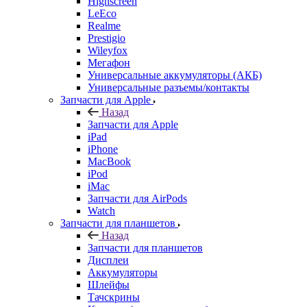
Highscreen
LeEco
Realme
Prestigio
Wileyfox
Мегафон
Универсальные аккумуляторы (АКБ)
Универсальные разъемы/контакты
Запчасти для Apple
Назад
Запчасти для Apple
iPad
iPhone
MacBook
iPod
iMac
Запчасти для AirPods
Watch
Запчасти для планшетов
Назад
Запчасти для планшетов
Дисплеи
Аккумуляторы
Шлейфы
Тачскрины