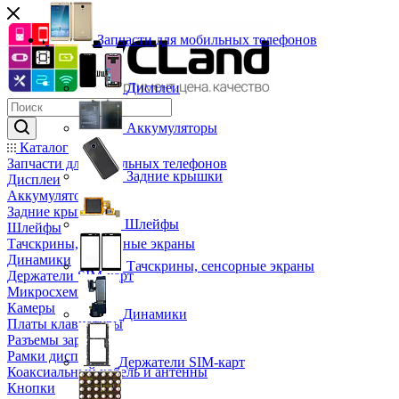
Запчасти для мобильных телефонов
Дисплеи
Аккумуляторы
Каталог
Запчасти для мобильных телефонов
Задние крышки
Дисплеи
Аккумуляторы
Задние крышки
Шлейфы
Шлейфы
Тачскрины, сенсорные экраны
Динамики
Тачскрины, сенсорные экраны
Держатели SIM-карт
Микросхемы
Камеры
Динамики
Платы клавиатуры
Разъемы зарядки
Рамки дисплея
Держатели SIM-карт
Коаксиальный кабель и антенны
Кнопки