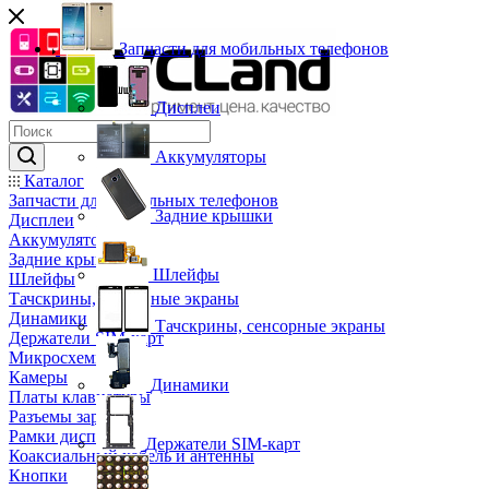
Запчасти для мобильных телефонов
Дисплеи
Аккумуляторы
Каталог
Запчасти для мобильных телефонов
Задние крышки
Дисплеи
Аккумуляторы
Задние крышки
Шлейфы
Шлейфы
Тачскрины, сенсорные экраны
Динамики
Тачскрины, сенсорные экраны
Держатели SIM-карт
Микросхемы
Камеры
Динамики
Платы клавиатуры
Разъемы зарядки
Рамки дисплея
Держатели SIM-карт
Коаксиальный кабель и антенны
Кнопки