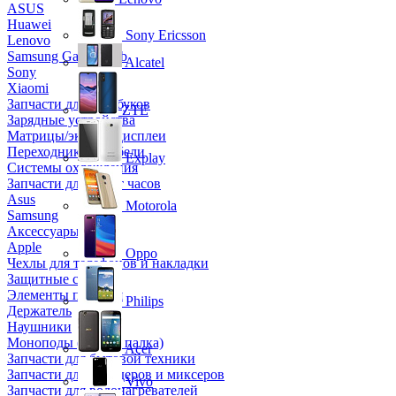
ASUS
Huawei
Sony Ericsson
Lenovo
Samsung Galaxy Tab
Alcatel
Sony
Xiaomi
Запчасти для ноутбуков
ZTE
Зарядные устройства
Матрицы/экраны/дисплеи
Переходники и кабели
Explay
Системы охлаждения
Запчасти для смарт часов
Asus
Motorola
Samsung
Аксессуары
Apple
Oppo
Чехлы для телефонов и накладки
Защитные стекла
Элементы питания
Philips
Держатель
Наушники
Моноподы (Селфи палка)
Acer
Запчасти для бытовой техники
Запчасти для блендеров и миксеров
Vivo
Запчасти для водонагревателей