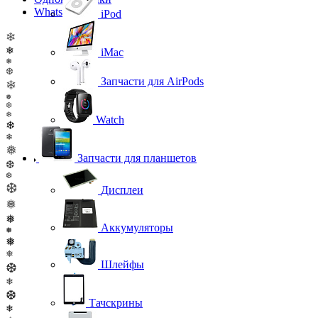
WhatsApp
iPod
❄
❄
iMac
❄
❆
Запчасти для AirPods
❄
❅
❆
❄
Watch
❄
❄
❅
Запчасти для планшетов
❆
❆
❆
Дисплеи
❅
❅
Аккумуляторы
❅
❅
❅
Шлейфы
❆
❄
❆
Тачскрины
❄