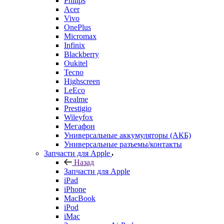
Philips
Acer
Vivo
OnePlus
Micromax
Infinix
Blackberry
Oukitel
Tecno
Highscreen
LeEco
Realme
Prestigio
Wileyfox
Мегафон
Универсальные аккумуляторы (АКБ)
Универсальные разъемы/контакты
Запчасти для Apple
Назад
Запчасти для Apple
iPad
iPhone
MacBook
iPod
iMac