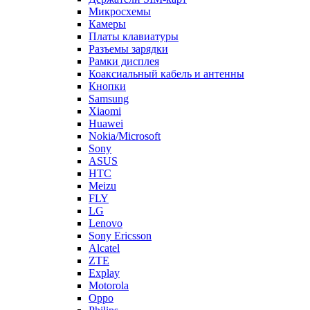
Микросхемы
Камеры
Платы клавиатуры
Разъемы зарядки
Рамки дисплея
Коаксиальный кабель и антенны
Кнопки
Samsung
Xiaomi
Huawei
Nokia/Microsoft
Sony
ASUS
HTC
Meizu
FLY
LG
Lenovo
Sony Ericsson
Alcatel
ZTE
Explay
Motorola
Oppo