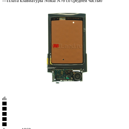
—
Плата клавиатуры Nokia N76 со средней частью