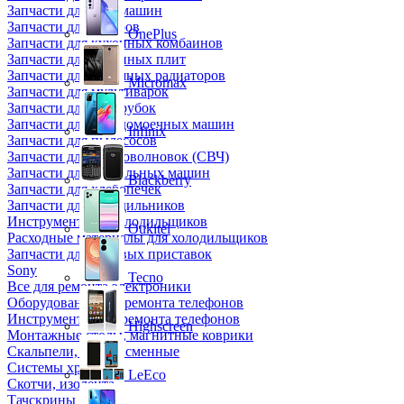
Запчасти для кофемашин
Запчасти для кулеров
OnePlus
Запчасти для кухонных комбаинов
Запчасти для кухонных плит
Запчасти для масляных радиаторов
Micromax
Запчасти для мультиварок
Запчасти для мясорубок
Запчасти для посудомоечных машин
Infinix
Запчасти для пылесосов
Запчасти для микроволновок (СВЧ)
Запчасти для стиральных машин
Blackberry
Запчасти для хлебопечек
Запчасти для холодильников
Инструмент для холодильщиков
Oukitel
Расходные материалы для холодильщиков
Запчасти для игровых приставок
Sony
Tecno
Все для ремонта электроники
Оборудование для ремонта телефонов
Инструменты для ремонта телефонов
Highscreen
Монтажные столы, магнитные коврики
Скальпели, лезвия сменные
Системы хранения
LeEco
Скотчи, изолента
Тачскрины