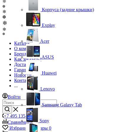
❄
❆
Корпуса (задние крышки)
❄
❆
❄
Explay
❄
❆
Acer
Каталог
О компании
Бренды
ASUS
Как заказать?
Доставка
Гарантия
Huawei
Новости
Контакты
...
Lenovo
Войти
Samsung Galaxy Tab
+7 495 135-39-43
Sony
Сравнение
0
Избранные товары
0