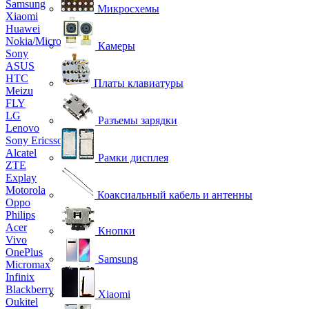
Samsung
Микросхемы
Xiaomi
Huawei
Nokia/Microsoft
Камеры
Sony
ASUS
HTC
Платы клавиатуры
Meizu
FLY
LG
Разъемы зарядки
Lenovo
Sony Ericsson
Alcatel
Рамки дисплея
ZTE
Explay
Motorola
Коаксиальный кабель и антенны
Oppo
Philips
Acer
Кнопки
Vivo
OnePlus
Samsung
Micromax
Infinix
Blackberry
Xiaomi
Oukitel