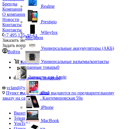
Бренды
Realme
Компания
О компании
Новости
Prestigio
Контакты
Контакты
Wileyfox
+7 495 135-39-43
Мегафон
Заказать звонок
Задать вопрос
Универсальные аккумуляторы (АКБ)
Войти
Универсальные разъемы/контакты
Корзина
0
Избранные товары
0
Запчасти для Apple
Сравнение товаров
0
vcland@vcland.ru
iPad
Пункт выдачи (заказы выдаются по предварительному
заказу на сайте), ул. Кантемировская 59а
iPhone
Вконтакте
Telegram
MacBook
YouTube
Одноклассники