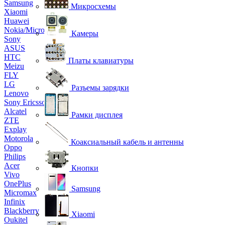
Samsung
Микросхемы
Xiaomi
Huawei
Nokia/Microsoft
Камеры
Sony
ASUS
HTC
Платы клавиатуры
Meizu
FLY
LG
Разъемы зарядки
Lenovo
Sony Ericsson
Alcatel
Рамки дисплея
ZTE
Explay
Motorola
Коаксиальный кабель и антенны
Oppo
Philips
Acer
Кнопки
Vivo
OnePlus
Samsung
Micromax
Infinix
Blackberry
Xiaomi
Oukitel