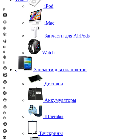
iPod
❆
❆
❄
iMac
❅
❄
Запчасти для AirPods
❅
❅
❅
Watch
❅
❆
❄
Запчасти для планшетов
❆
❄
Дисплеи
❄
❆
❄
Аккумуляторы
❅
❆
Шлейфы
❆
❄
❆
Тачскрины
❆