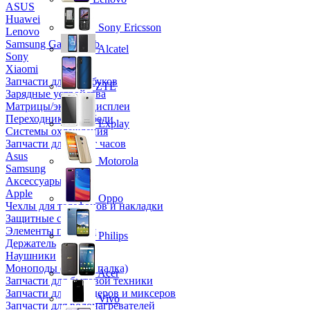
ASUS
Huawei
Sony Ericsson
Lenovo
Samsung Galaxy Tab
Alcatel
Sony
Xiaomi
Запчасти для ноутбуков
ZTE
Зарядные устройства
Матрицы/экраны/дисплеи
Переходники и кабели
Explay
Системы охлаждения
Запчасти для смарт часов
Asus
Motorola
Samsung
Аксессуары
Apple
Oppo
Чехлы для телефонов и накладки
Защитные стекла
Элементы питания
Philips
Держатель
Наушники
Моноподы (Селфи палка)
Acer
Запчасти для бытовой техники
Запчасти для блендеров и миксеров
Vivo
Запчасти для водонагревателей