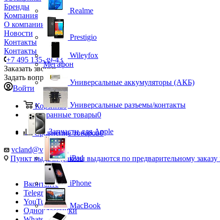
Бренды
Realme
Компания
О компании
Новости
Prestigio
Контакты
Контакты
Wileyfox
+7 495 135-39-43
Мегафон
Заказать звонок
Задать вопрос
Универсальные аккумуляторы (АКБ)
Войти
Универсальные разъемы/контакты
Корзина
0
Избранные товары
0
Запчасти для Apple
Сравнение товаров
0
vcland@vcland.ru
iPad
Пункт выдачи (заказы выдаются по предварительному заказу н
iPhone
Вконтакте
Telegram
YouTube
MacBook
Одноклассники
WhatsApp