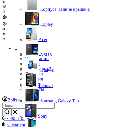
❅
❆
Корпуса (задние крышки)
❆
❆
❆
Explay
❆
❅
❄
Acer
...
Каталог
ASUS
О компании
Бренды
Как заказать?
Huawei
Доставка
Гарантия
Новости
Lenovo
Контакты
Войти
Samsung Galaxy Tab
Sony
+7 495 135-39-43
Сравнение
0