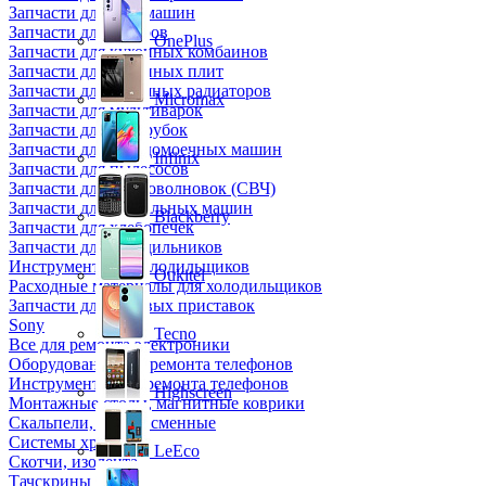
Запчасти для кофемашин
Запчасти для кулеров
OnePlus
Запчасти для кухонных комбаинов
Запчасти для кухонных плит
Запчасти для масляных радиаторов
Micromax
Запчасти для мультиварок
Запчасти для мясорубок
Запчасти для посудомоечных машин
Infinix
Запчасти для пылесосов
Запчасти для микроволновок (СВЧ)
Запчасти для стиральных машин
Blackberry
Запчасти для хлебопечек
Запчасти для холодильников
Инструмент для холодильщиков
Oukitel
Расходные материалы для холодильщиков
Запчасти для игровых приставок
Sony
Tecno
Все для ремонта электроники
Оборудование для ремонта телефонов
Инструменты для ремонта телефонов
Highscreen
Монтажные столы, магнитные коврики
Скальпели, лезвия сменные
Системы хранения
LeEco
Скотчи, изолента
Тачскрины