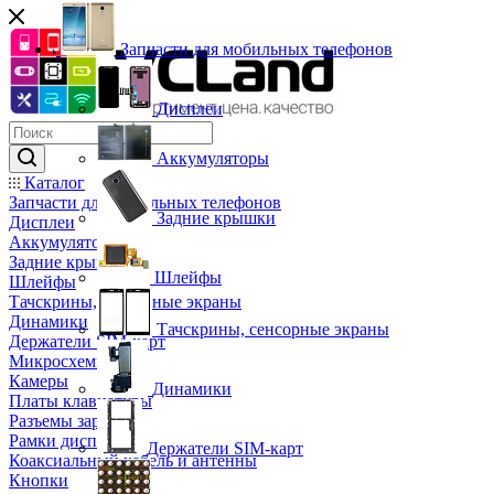
Запчасти для мобильных телефонов
Дисплеи
Аккумуляторы
Каталог
Запчасти для мобильных телефонов
Задние крышки
Дисплеи
Аккумуляторы
Задние крышки
Шлейфы
Шлейфы
Тачскрины, сенсорные экраны
Динамики
Тачскрины, сенсорные экраны
Держатели SIM-карт
Микросхемы
Камеры
Динамики
Платы клавиатуры
Разъемы зарядки
Рамки дисплея
Держатели SIM-карт
Коаксиальный кабель и антенны
Кнопки