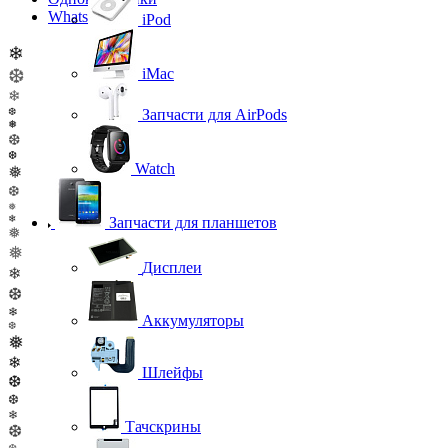
WhatsApp
iPod
❄
❆
iMac
❄
❆
Запчасти для AirPods
❅
❆
❆
Watch
❅
❆
❅
❄
Запчасти для планшетов
❅
❅
Дисплеи
❄
❆
❄
Аккумуляторы
❆
❅
❄
Шлейфы
❆
❆
❄
Тачскрины
❆