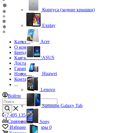
❆
❅
Корпуса (задние крышки)
❄
❄
❆
Explay
❅
❄
Acer
Каталог
О компании
Бренды
ASUS
Как заказать?
Доставка
Гарантия
Huawei
Новости
Контакты
...
Lenovo
Войти
Samsung Galaxy Tab
+7 495 135-39-43
Сравнение
0
Sony
Избранные товары
0