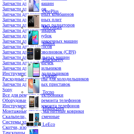
Запчасти для кофемашин
Запчасти для кулеров
OnePlus
Запчасти для кухонных комбаинов
Запчасти для кухонных плит
Запчасти для масляных радиаторов
Micromax
Запчасти для мультиварок
Запчасти для мясорубок
Запчасти для посудомоечных машин
Infinix
Запчасти для пылесосов
Запчасти для микроволновок (СВЧ)
Запчасти для стиральных машин
Blackberry
Запчасти для хлебопечек
Запчасти для холодильников
Инструмент для холодильщиков
Oukitel
Расходные материалы для холодильщиков
Запчасти для игровых приставок
Sony
Tecno
Все для ремонта электроники
Оборудование для ремонта телефонов
Инструменты для ремонта телефонов
Highscreen
Монтажные столы, магнитные коврики
Скальпели, лезвия сменные
Системы хранения
LeEco
Скотчи, изолента
Тачскрины