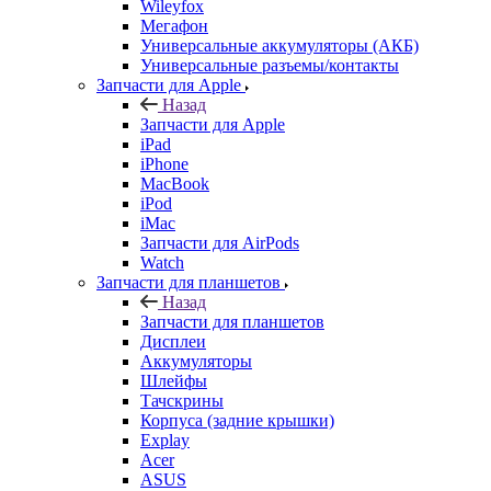
Запчасти для Apple
Назад
Запчасти для Apple
iPad
iPhone
MacBook
iPod
iMac
Запчасти для AirPods
Watch
Запчасти для планшетов
Назад
Запчасти для планшетов
Дисплеи
Аккумуляторы
Шлейфы
Тачскрины
Корпуса (задние крышки)
Explay
Acer
ASUS
Huawei
Lenovo
Samsung Galaxy Tab
Sony