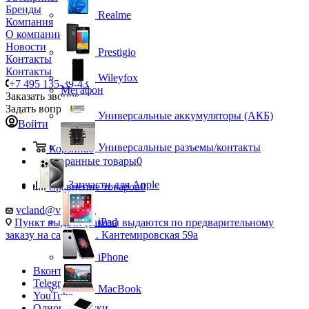
Бренды
Realme
Компания
О компании
Новости
Prestigio
Контакты
Контакты
Wileyfox
+7 495 135-39-43
Мегафон
Заказать звонок
Задать вопрос
Универсальные аккумуляторы (АКБ)
Войти
Универсальные разъемы/контакты
Корзина
0
Избранные товары
0
Запчасти для Apple
Сравнение товаров
0
vcland@vcland.ru
iPad
Пункт выдачи (заказы выдаются по предварительному
заказу на сайте), ул. Кантемировская 59а
iPhone
Вконтакте
Telegram
MacBook
YouTube
Одноклассники