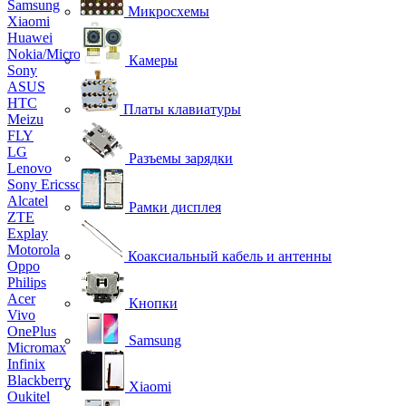
Samsung
Микросхемы
Xiaomi
Huawei
Nokia/Microsoft
Камеры
Sony
ASUS
HTC
Платы клавиатуры
Meizu
FLY
LG
Разъемы зарядки
Lenovo
Sony Ericsson
Alcatel
Рамки дисплея
ZTE
Explay
Motorola
Коаксиальный кабель и антенны
Oppo
Philips
Acer
Кнопки
Vivo
OnePlus
Samsung
Micromax
Infinix
Blackberry
Xiaomi
Oukitel