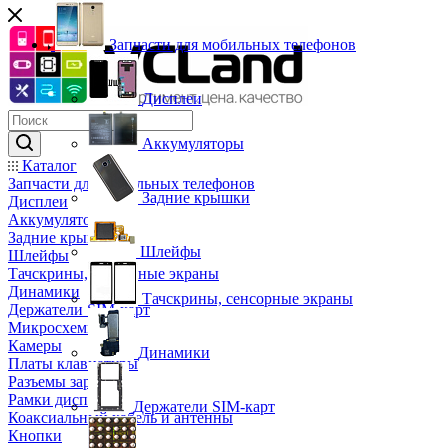
Запчасти для мобильных телефонов
Дисплеи
Аккумуляторы
Каталог
Запчасти для мобильных телефонов
Задние крышки
Дисплеи
Аккумуляторы
Задние крышки
Шлейфы
Шлейфы
Тачскрины, сенсорные экраны
Динамики
Тачскрины, сенсорные экраны
Держатели SIM-карт
Микросхемы
Камеры
Динамики
Платы клавиатуры
Разъемы зарядки
Рамки дисплея
Держатели SIM-карт
Коаксиальный кабель и антенны
Кнопки