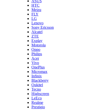
Lenovo
Sony Ericsson
Alcatel
ZTE
Explay
Motorola
Oppo
Philips
Acer
Vivo
OnePlus
Micromax
Infinix
Blackberry
Oukitel
Tecno
Highscreen
LeEco
Realme
Prestigio
Wileyfox
Мегафон
Универсальные аккумуляторы (АКБ)
Универсальные разъемы/контакты