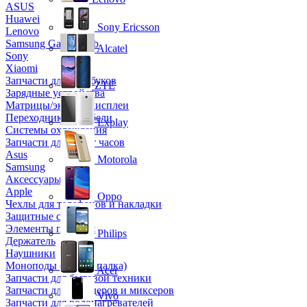
ASUS
Huawei
Sony Ericsson
Lenovo
Samsung Galaxy Tab
Alcatel
Sony
Xiaomi
Запчасти для ноутбуков
ZTE
Зарядные устройства
Матрицы/экраны/дисплеи
Переходники и кабели
Explay
Системы охлаждения
Запчасти для смарт часов
Asus
Motorola
Samsung
Аксессуары
Apple
Oppo
Чехлы для телефонов и накладки
Защитные стекла
Элементы питания
Philips
Держатель
Наушники
Моноподы (Селфи палка)
Acer
Запчасти для бытовой техники
Запчасти для блендеров и миксеров
Vivo
Запчасти для водонагревателей