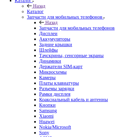
Запчасти для мобильных телефонов
Дисплеи
Аккумуляторы
Задние крышки
Шлейфы
Тачскрины, сенсорные экраны
Динамики
Держатели SIM-карт
Микросхемы
Камеры
Платы клавиатуры
Разъемы зарядки
Рамки дисплея
Коаксиальный кабель и антенны
Кнопки
Samsung
Xiaomi
Huawei
Nokia/Microsoft
Sony
ASUS
HTC
Meizu
FLY
LG