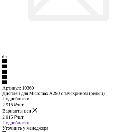
Артикул:
10369
Дисплей для Micromax A290 с тачскрином (белый)
Подробности
2 915
₽
/шт
Варианты цен
2 915
₽
/шт
Подробности
Уточнить у менеджера
Нашли дешевле?
Под заказ
Наши менеджеры обязательно свяжутся с вами и уточнят
условия есть ли товар в наличии, если его нету то закажут его