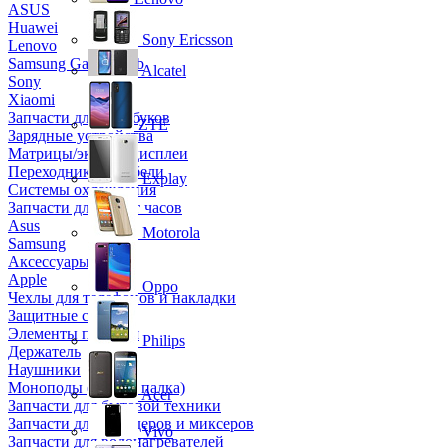
ASUS
Huawei
Sony Ericsson
Lenovo
Samsung Galaxy Tab
Alcatel
Sony
Xiaomi
Запчасти для ноутбуков
ZTE
Зарядные устройства
Матрицы/экраны/дисплеи
Переходники и кабели
Explay
Системы охлаждения
Запчасти для смарт часов
Asus
Motorola
Samsung
Аксессуары
Apple
Oppo
Чехлы для телефонов и накладки
Защитные стекла
Элементы питания
Philips
Держатель
Наушники
Моноподы (Селфи палка)
Acer
Запчасти для бытовой техники
Запчасти для блендеров и миксеров
Vivo
Запчасти для водонагревателей