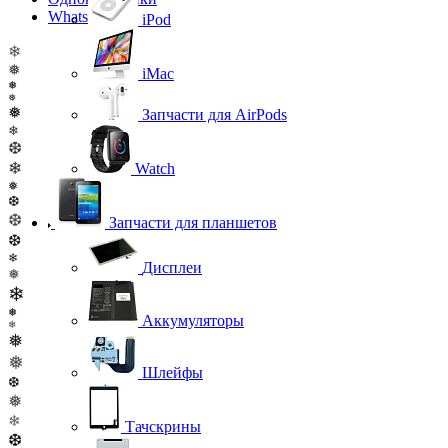
WhatsApp
iPod
❄
❅
iMac
❅
❅
❅
Запчасти для AirPods
❄
❆
❄
Watch
❅
❆
❆
Запчасти для планшетов
❆
❄
Дисплеи
❅
❄
❅
Аккумуляторы
❄
❅
❅
Шлейфы
❆
❅
❄
Тачскрины
❆