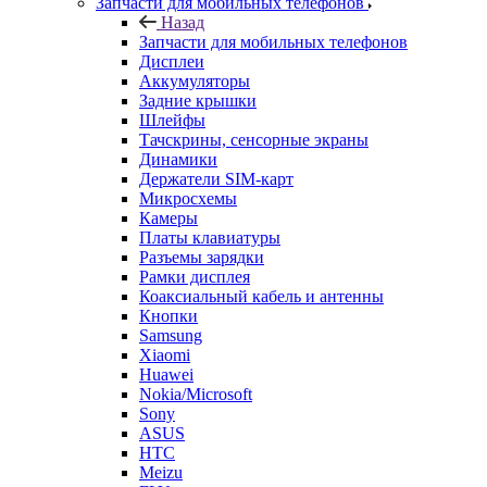
Запчасти для мобильных телефонов
Назад
Запчасти для мобильных телефонов
Дисплеи
Аккумуляторы
Задние крышки
Шлейфы
Тачскрины, сенсорные экраны
Динамики
Держатели SIM-карт
Микросхемы
Камеры
Платы клавиатуры
Разъемы зарядки
Рамки дисплея
Коаксиальный кабель и антенны
Кнопки
Samsung
Xiaomi
Huawei
Nokia/Microsoft
Sony
ASUS
HTC
Meizu