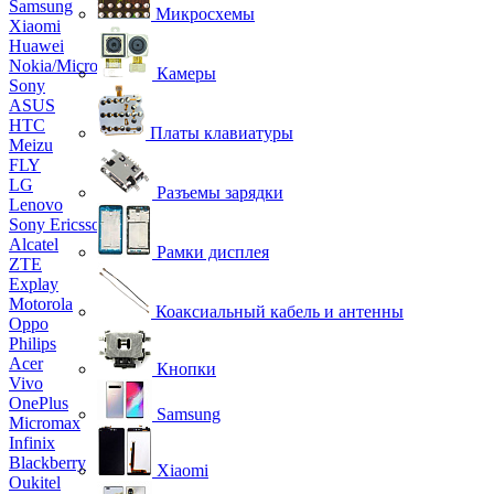
Samsung
Микросхемы
Xiaomi
Huawei
Nokia/Microsoft
Камеры
Sony
ASUS
HTC
Платы клавиатуры
Meizu
FLY
LG
Разъемы зарядки
Lenovo
Sony Ericsson
Alcatel
Рамки дисплея
ZTE
Explay
Motorola
Коаксиальный кабель и антенны
Oppo
Philips
Acer
Кнопки
Vivo
OnePlus
Samsung
Micromax
Infinix
Blackberry
Xiaomi
Oukitel