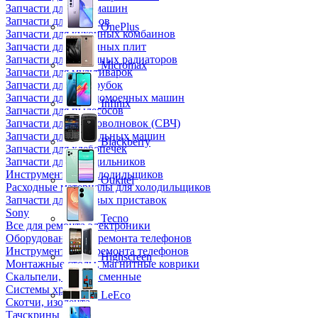
Запчасти для кофемашин
Запчасти для кулеров
OnePlus
Запчасти для кухонных комбаинов
Запчасти для кухонных плит
Запчасти для масляных радиаторов
Micromax
Запчасти для мультиварок
Запчасти для мясорубок
Запчасти для посудомоечных машин
Infinix
Запчасти для пылесосов
Запчасти для микроволновок (СВЧ)
Запчасти для стиральных машин
Blackberry
Запчасти для хлебопечек
Запчасти для холодильников
Инструмент для холодильщиков
Oukitel
Расходные материалы для холодильщиков
Запчасти для игровых приставок
Sony
Tecno
Все для ремонта электроники
Оборудование для ремонта телефонов
Инструменты для ремонта телефонов
Highscreen
Монтажные столы, магнитные коврики
Скальпели, лезвия сменные
Системы хранения
LeEco
Скотчи, изолента
Тачскрины