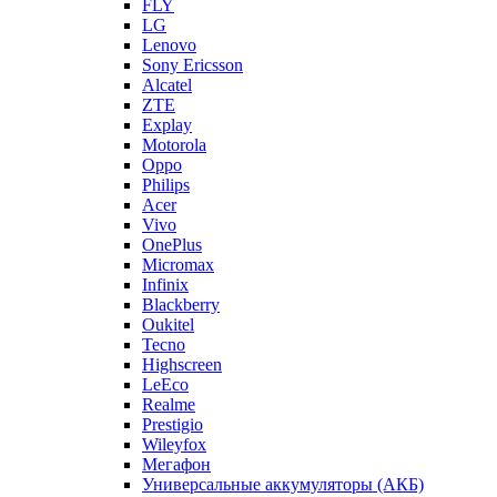
FLY
LG
Lenovo
Sony Ericsson
Alcatel
ZTE
Explay
Motorola
Oppo
Philips
Acer
Vivo
OnePlus
Micromax
Infinix
Blackberry
Oukitel
Tecno
Highscreen
LeEco
Realme
Prestigio
Wileyfox
Мегафон
Универсальные аккумуляторы (АКБ)