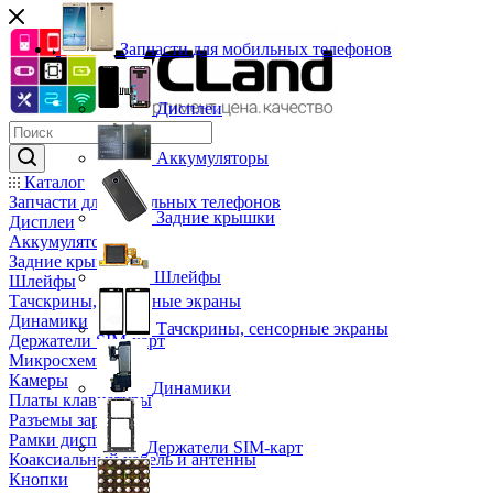
Запчасти для мобильных телефонов
Дисплеи
Аккумуляторы
Каталог
Запчасти для мобильных телефонов
Задние крышки
Дисплеи
Аккумуляторы
Задние крышки
Шлейфы
Шлейфы
Тачскрины, сенсорные экраны
Динамики
Тачскрины, сенсорные экраны
Держатели SIM-карт
Микросхемы
Камеры
Динамики
Платы клавиатуры
Разъемы зарядки
Рамки дисплея
Держатели SIM-карт
Коаксиальный кабель и антенны
Кнопки