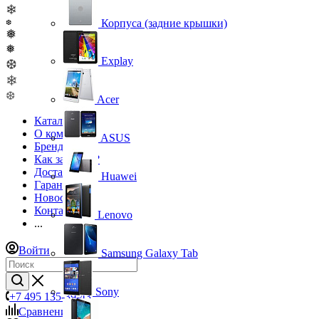
❄
Корпуса (задние крышки)
❆
❅
❅
Explay
❆
❄
❆
Acer
Каталог
О компании
ASUS
Бренды
Как заказать?
Доставка
Huawei
Гарантия
Новости
Контакты
Lenovo
...
Войти
Samsung Galaxy Tab
Sony
+7 495 135-39-43
Сравнение
0