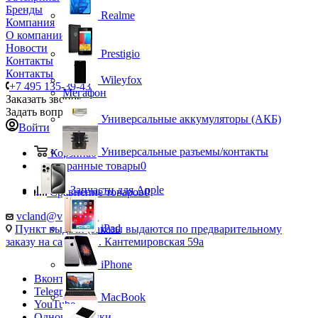
Бренды
Realme
Компания
О компании
Новости
Prestigio
Контакты
Контакты
Wileyfox
+7 495 135-39-43
Мегафон
Заказать звонок
Задать вопрос
Универсальные аккумуляторы (АКБ)
Войти
Универсальные разъемы/контакты
Корзина
0
Избранные товары
0
Запчасти для Apple
Сравнение товаров
0
vcland@vcland.ru
iPad
Пункт выдачи (заказы выдаются по предварительному
заказу на сайте), ул. Кантемировская 59а
iPhone
Вконтакте
Telegram
MacBook
YouTube
Одноклассники