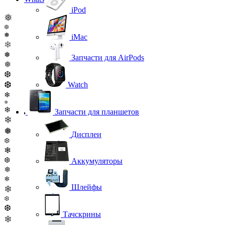
iPod
❅
❆
❅
iMac
❄
❅
Запчасти для AirPods
❅
❆
❆
Watch
❄
❅
❄
Запчасти для планшетов
❄
❅
Дисплеи
❆
❄
❆
Аккумуляторы
❅
❄
Шлейфы
❄
❆
❆
Тачскрины
❄