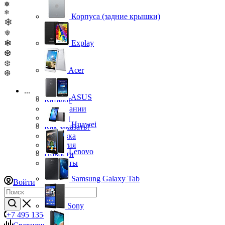
❅
❄
Корпуса (задние крышки)
❄
❅
❄
Explay
❆
❆
Acer
❆
...
ASUS
Каталог
О компании
Бренды
Huawei
Как заказать?
Доставка
Гарантия
Lenovo
Новости
Контакты
Samsung Galaxy Tab
Войти
Sony
+7 495 135-39-43