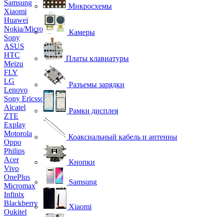
Samsung
Микросхемы
Xiaomi
Huawei
Nokia/Microsoft
Камеры
Sony
ASUS
HTC
Платы клавиатуры
Meizu
FLY
LG
Разъемы зарядки
Lenovo
Sony Ericsson
Alcatel
Рамки дисплея
ZTE
Explay
Motorola
Коаксиальный кабель и антенны
Oppo
Philips
Acer
Кнопки
Vivo
OnePlus
Samsung
Micromax
Infinix
Blackberry
Xiaomi
Oukitel