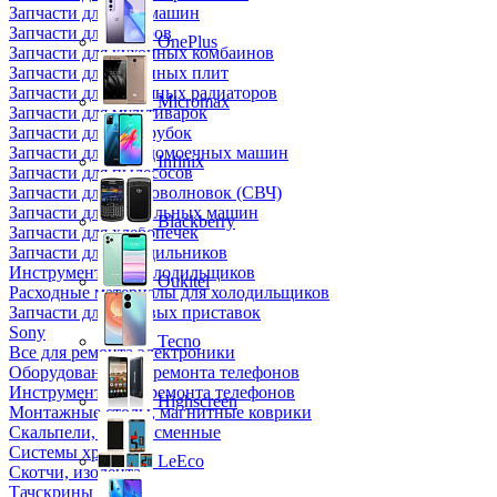
Запчасти для кофемашин
Запчасти для кулеров
OnePlus
Запчасти для кухонных комбаинов
Запчасти для кухонных плит
Запчасти для масляных радиаторов
Micromax
Запчасти для мультиварок
Запчасти для мясорубок
Запчасти для посудомоечных машин
Infinix
Запчасти для пылесосов
Запчасти для микроволновок (СВЧ)
Запчасти для стиральных машин
Blackberry
Запчасти для хлебопечек
Запчасти для холодильников
Инструмент для холодильщиков
Oukitel
Расходные материалы для холодильщиков
Запчасти для игровых приставок
Sony
Tecno
Все для ремонта электроники
Оборудование для ремонта телефонов
Инструменты для ремонта телефонов
Highscreen
Монтажные столы, магнитные коврики
Скальпели, лезвия сменные
Системы хранения
LeEco
Скотчи, изолента
Тачскрины