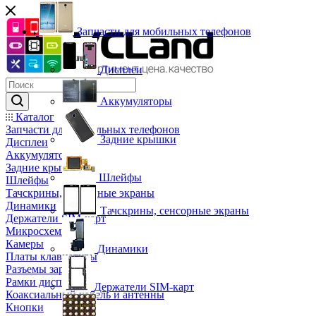
Запчасти для мобильных телефонов
Дисплеи
Аккумуляторы
Каталог
Запчасти для мобильных телефонов
Задние крышки
Дисплеи
Аккумуляторы
Задние крышки
Шлейфы
Шлейфы
Тачскрины, сенсорные экраны
Динамики
Тачскрины, сенсорные экраны
Держатели SIM-карт
Микросхемы
Камеры
Динамики
Платы клавиатуры
Разъемы зарядки
Рамки дисплея
Держатели SIM-карт
Коаксиальный кабель и антенны
Кнопки