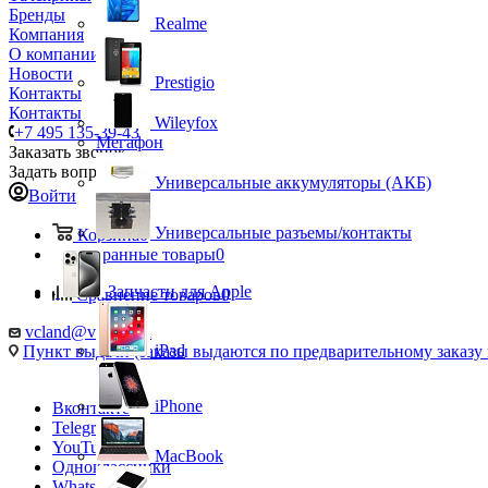
Бренды
Realme
Компания
О компании
Новости
Prestigio
Контакты
Контакты
Wileyfox
+7 495 135-39-43
Мегафон
Заказать звонок
Задать вопрос
Универсальные аккумуляторы (АКБ)
Войти
Универсальные разъемы/контакты
Корзина
0
Избранные товары
0
Запчасти для Apple
Сравнение товаров
0
vcland@vcland.ru
iPad
Пункт выдачи (заказы выдаются по предварительному заказу н
iPhone
Вконтакте
Telegram
YouTube
MacBook
Одноклассники
WhatsApp