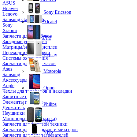
ASUS
Huawei
Sony Ericsson
Lenovo
Samsung Galaxy Tab
Alcatel
Sony
Xiaomi
Запчасти для ноутбуков
ZTE
Зарядные устройства
Матрицы/экраны/дисплеи
Переходники и кабели
Explay
Системы охлаждения
Запчасти для смарт часов
Asus
Motorola
Samsung
Аксессуары
Apple
Oppo
Чехлы для телефонов и накладки
Защитные стекла
Элементы питания
Philips
Держатель
Наушники
Моноподы (Селфи палка)
Acer
Запчасти для бытовой техники
Запчасти для блендеров и миксеров
Vivo
Запчасти для водонагревателей