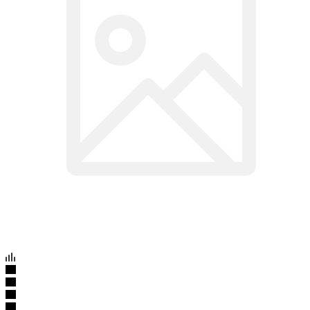
Артикул:
1885
Дисплей для Nokia
N82/N77/N78/N79/6210nv/E52/E66/E75/5730/5330
Подробности