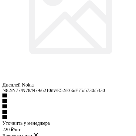
Дисплей Nokia
N82/N77/N78/N79/6210nv/E52/E66/E75/5730/5330
Уточнить у менеджера
220
₽
/шт
Варианты цен
220
₽
/шт
Подробности
Под заказ
Наши менеджеры обязательно свяжутся с вами и уточнят