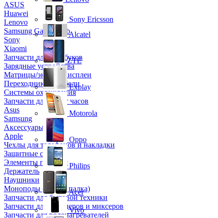
ASUS
Huawei
Sony Ericsson
Lenovo
Samsung Galaxy Tab
Alcatel
Sony
Xiaomi
Запчасти для ноутбуков
ZTE
Зарядные устройства
Матрицы/экраны/дисплеи
Переходники и кабели
Explay
Системы охлаждения
Запчасти для смарт часов
Asus
Motorola
Samsung
Аксессуары
Apple
Oppo
Чехлы для телефонов и накладки
Защитные стекла
Элементы питания
Philips
Держатель
Наушники
Моноподы (Селфи палка)
Acer
Запчасти для бытовой техники
Запчасти для блендеров и миксеров
Vivo
Запчасти для водонагревателей