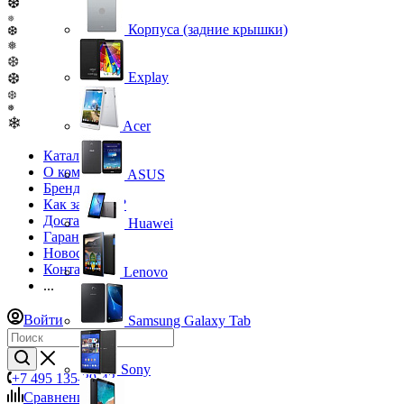
❆
❅
Корпуса (задние крышки)
❆
❅
❆
Explay
❆
❆
❅
❄
Acer
Каталог
О компании
ASUS
Бренды
Как заказать?
Доставка
Huawei
Гарантия
Новости
Контакты
Lenovo
...
Войти
Samsung Galaxy Tab
Sony
+7 495 135-39-43
Сравнение
0