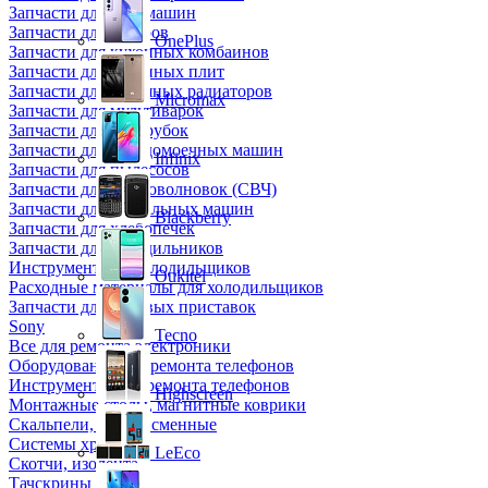
Запчасти для кофемашин
Запчасти для кулеров
OnePlus
Запчасти для кухонных комбаинов
Запчасти для кухонных плит
Запчасти для масляных радиаторов
Micromax
Запчасти для мультиварок
Запчасти для мясорубок
Запчасти для посудомоечных машин
Infinix
Запчасти для пылесосов
Запчасти для микроволновок (СВЧ)
Запчасти для стиральных машин
Blackberry
Запчасти для хлебопечек
Запчасти для холодильников
Инструмент для холодильщиков
Oukitel
Расходные материалы для холодильщиков
Запчасти для игровых приставок
Sony
Tecno
Все для ремонта электроники
Оборудование для ремонта телефонов
Инструменты для ремонта телефонов
Highscreen
Монтажные столы, магнитные коврики
Скальпели, лезвия сменные
Системы хранения
LeEco
Скотчи, изолента
Тачскрины