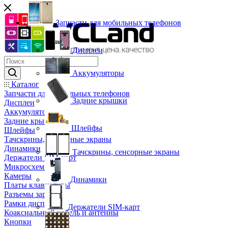
Запчасти для мобильных телефонов
Дисплеи
Аккумуляторы
Каталог
Запчасти для мобильных телефонов
Задние крышки
Дисплеи
Аккумуляторы
Задние крышки
Шлейфы
Шлейфы
Тачскрины, сенсорные экраны
Динамики
Тачскрины, сенсорные экраны
Держатели SIM-карт
Микросхемы
Камеры
Динамики
Платы клавиатуры
Разъемы зарядки
Рамки дисплея
Держатели SIM-карт
Коаксиальный кабель и антенны
Кнопки