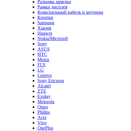
Xiaomi
Huawei
Nokia/Microsoft
Sony
ASUS
HTC
Meizu
FLY
LG
Lenovo
Sony Ericsson
Alcatel
ZTE
Explay
Motorola
Oppo
Philips
Acer
Vivo
OnePlus
Micromax
Infinix
Blackberry
Oukitel
Tecno