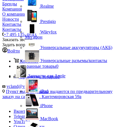
Бренды
Realme
Компания
О компании
Новости
Prestigio
Контакты
Контакты
Wileyfox
+7 495 135-39-43
Мегафон
Заказать звонок
Задать вопрос
Универсальные аккумуляторы (АКБ)
Войти
Универсальные разъемы/контакты
Корзина
0
Избранные товары
0
Запчасти для Apple
Сравнение товаров
0
vcland@vcland.ru
iPad
Пункт выдачи (заказы выдаются по предварительному
заказу на сайте), ул. Кантемировская 59а
iPhone
Вконтакте
Telegram
MacBook
YouTube
Одноклассники