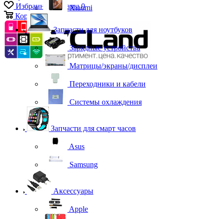
Избранные товары
0
Xiaomi
Корзина
0
Запчасти для ноутбуков
Зарядные устройства
Матрицы/экраны/дисплеи
Переходники и кабели
Системы охлаждения
Запчасти для смарт часов
Asus
Samsung
Аксессуары
Apple