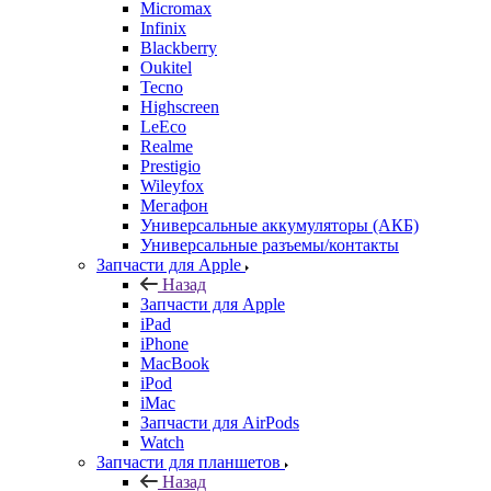
Highscreen
LeEco
Realme
Prestigio
Wileyfox
Мегафон
Универсальные аккумуляторы (АКБ)
Универсальные разъемы/контакты
Запчасти для Apple
Назад
Запчасти для Apple
iPad
iPhone
MacBook
iPod
iMac
Запчасти для AirPods
Watch
Запчасти для планшетов
Назад
Запчасти для планшетов
Дисплеи
Аккумуляторы
Шлейфы
Тачскрины