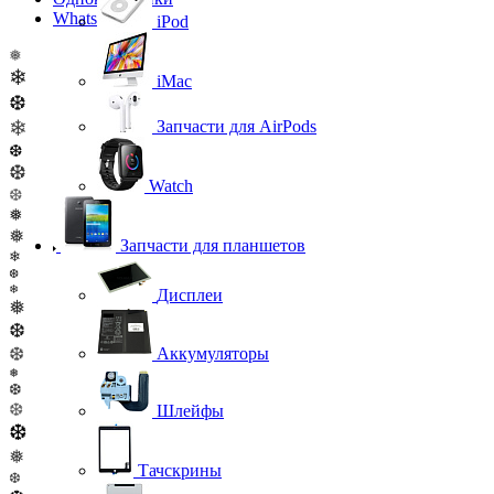
WhatsApp
iPod
❅
❄
iMac
❆
❄
Запчасти для AirPods
❆
❆
Watch
❆
❅
❅
Запчасти для планшетов
❄
❆
❄
Дисплеи
❅
❆
❆
Аккумуляторы
❅
❆
❆
Шлейфы
❆
❅
Тачскрины
❆