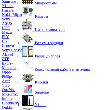
Samsung
Микросхемы
Xiaomi
Huawei
Nokia/Microsoft
Камеры
Sony
ASUS
HTC
Платы клавиатуры
Meizu
FLY
LG
Разъемы зарядки
Lenovo
Sony Ericsson
Alcatel
Рамки дисплея
ZTE
Explay
Motorola
Коаксиальный кабель и антенны
Oppo
Philips
Acer
Кнопки
Vivo
OnePlus
Samsung
Micromax
Infinix
Blackberry
Xiaomi
Oukitel