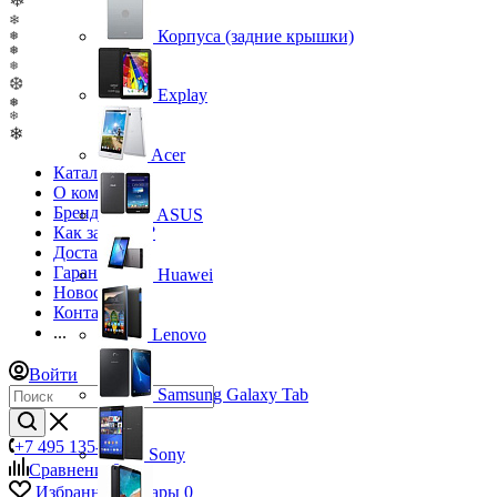
❄
❄
Корпуса (задние крышки)
❅
❅
❅
❆
Explay
❅
❄
❄
Acer
Каталог
О компании
Бренды
ASUS
Как заказать?
Доставка
Гарантия
Huawei
Новости
Контакты
...
Lenovo
Войти
Samsung Galaxy Tab
+7 495 135-39-43
Sony
Сравнение
0
Избранные товары
0