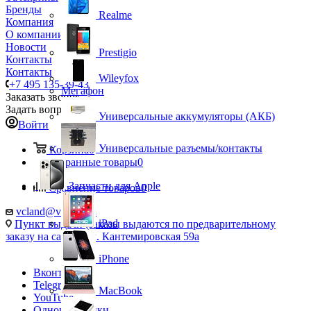
Бренды
Realme
Компания
О компании
Новости
Prestigio
Контакты
Контакты
Wileyfox
+7 495 135-39-43
Мегафон
Заказать звонок
Задать вопрос
Универсальные аккумуляторы (АКБ)
Войти
Универсальные разъемы/контакты
Корзина
0
Избранные товары
0
Запчасти для Apple
Сравнение товаров
0
vcland@vcland.ru
iPad
Пункт выдачи (заказы выдаются по предварительному
заказу на сайте), ул. Кантемировская 59а
iPhone
Вконтакте
Telegram
MacBook
YouTube
Одноклассники