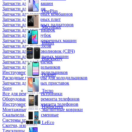
Запчасти для кофемашин
Запчасти для кулеров
OnePlus
Запчасти для кухонных комбаинов
Запчасти для кухонных плит
Запчасти для масляных радиаторов
Micromax
Запчасти для мультиварок
Запчасти для мясорубок
Запчасти для посудомоечных машин
Infinix
Запчасти для пылесосов
Запчасти для микроволновок (СВЧ)
Запчасти для стиральных машин
Blackberry
Запчасти для хлебопечек
Запчасти для холодильников
Инструмент для холодильщиков
Oukitel
Расходные материалы для холодильщиков
Запчасти для игровых приставок
Sony
Tecno
Все для ремонта электроники
Оборудование для ремонта телефонов
Инструменты для ремонта телефонов
Highscreen
Монтажные столы, магнитные коврики
Скальпели, лезвия сменные
Системы хранения
LeEco
Скотчи, изолента
Тачскрины