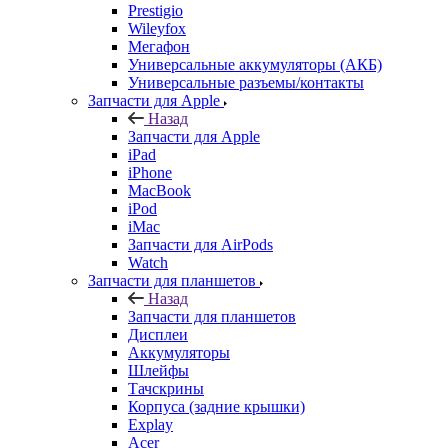
Prestigio
Wileyfox
Мегафон
Универсальные аккумуляторы (АКБ)
Универсальные разъемы/контакты
Запчасти для Apple
Назад
Запчасти для Apple
iPad
iPhone
MacBook
iPod
iMac
Запчасти для AirPods
Watch
Запчасти для планшетов
Назад
Запчасти для планшетов
Дисплеи
Аккумуляторы
Шлейфы
Тачскрины
Корпуса (задние крышки)
Explay
Acer