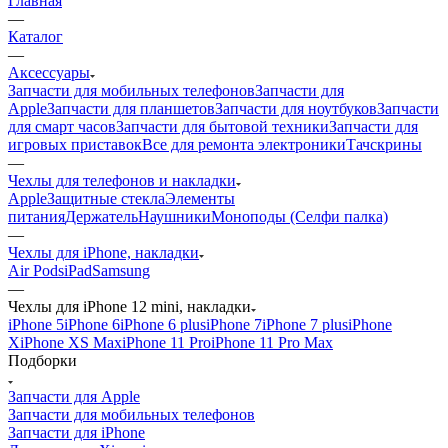
Главная
—
Каталог
—
Аксессуары
Запчасти для мобильных телефонов
Запчасти для
Apple
Запчасти для планшетов
Запчасти для ноутбуков
Запчасти
для смарт часов
Запчасти для бытовой техники
Запчасти для
игровых приставок
Все для ремонта электроники
Тачскрины
—
Чехлы для телефонов и накладки
Apple
Защитные стекла
Элементы
питания
Держатель
Наушники
Моноподы (Селфи палка)
—
Чехлы для iPhone, накладки
Air Pods
iPad
Samsung
—
Чехлы для iPhone 12 mini, накладки
iPhone 5
iPhone 6
iPhone 6 plus
iPhone 7
iPhone 7 plus
iPhone
X
iPhone XS Max
iPhone 11 Pro
iPhone 11 Pro Max
Подборки
Запчасти для Apple
Запчасти для мобильных телефонов
Запчасти для iPhone