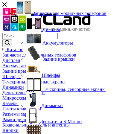
Запчасти для мобильных телефонов
Дисплеи
Аккумуляторы
Каталог
Запчасти для мобильных телефонов
Задние крышки
Дисплеи
Аккумуляторы
Задние крышки
Шлейфы
Шлейфы
Тачскрины, сенсорные экраны
Динамики
Тачскрины, сенсорные экраны
Держатели SIM-карт
Микросхемы
Камеры
Динамики
Платы клавиатуры
Разъемы зарядки
Рамки дисплея
Держатели SIM-карт
Коаксиальный кабель и антенны
Кнопки