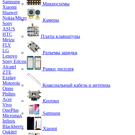
Samsung
Микросхемы
Xiaomi
Huawei
Nokia/Microsoft
Камеры
Sony
ASUS
HTC
Платы клавиатуры
Meizu
FLY
LG
Разъемы зарядки
Lenovo
Sony Ericsson
Alcatel
Рамки дисплея
ZTE
Explay
Motorola
Коаксиальный кабель и антенны
Oppo
Philips
Acer
Кнопки
Vivo
OnePlus
Samsung
Micromax
Infinix
Blackberry
Xiaomi
Oukitel