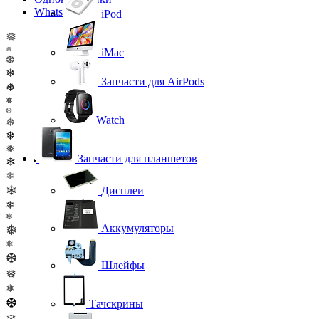
WhatsApp
iPod
❅
❅
iMac
❆
❄
Запчасти для AirPods
❅
❅
❆
Watch
❄
❄
❅
Запчасти для планшетов
❄
❄
❄
Дисплеи
❄
❄
❅
Аккумуляторы
❅
❆
Шлейфы
❅
❅
❆
Тачскрины