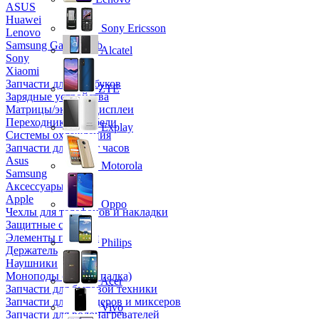
ASUS
Huawei
Sony Ericsson
Lenovo
Samsung Galaxy Tab
Alcatel
Sony
Xiaomi
Запчасти для ноутбуков
ZTE
Зарядные устройства
Матрицы/экраны/дисплеи
Переходники и кабели
Explay
Системы охлаждения
Запчасти для смарт часов
Asus
Motorola
Samsung
Аксессуары
Apple
Oppo
Чехлы для телефонов и накладки
Защитные стекла
Элементы питания
Philips
Держатель
Наушники
Моноподы (Селфи палка)
Acer
Запчасти для бытовой техники
Запчасти для блендеров и миксеров
Vivo
Запчасти для водонагревателей