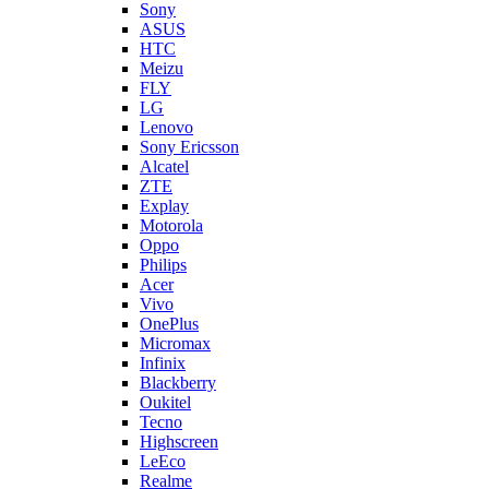
Sony
ASUS
HTC
Meizu
FLY
LG
Lenovo
Sony Ericsson
Alcatel
ZTE
Explay
Motorola
Oppo
Philips
Acer
Vivo
OnePlus
Micromax
Infinix
Blackberry
Oukitel
Tecno
Highscreen
LeEco
Realme