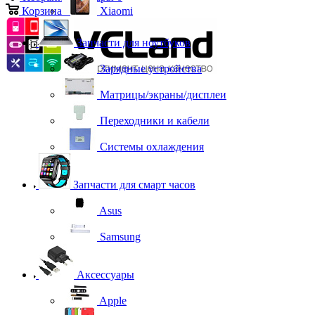
Корзина
0
Xiaomi
Запчасти для ноутбуков
Зарядные устройства
Матрицы/экраны/дисплеи
Переходники и кабели
Системы охлаждения
Запчасти для смарт часов
Asus
Samsung
Аксессуары
Apple