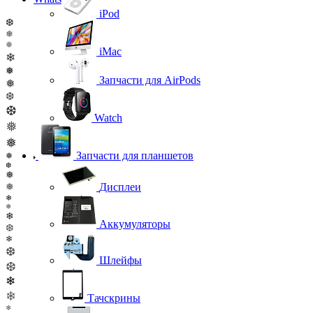
iPod
❆
❅
❅
iMac
❄
❅
Запчасти для AirPods
❅
❆
❆
Watch
❅
❅
Запчасти для планшетов
❅
❆
❅
Дисплеи
❅
❄
❅
❄
Аккумуляторы
❆
❄
❆
Шлейфы
❆
❄
❄
Тачскрины
❄