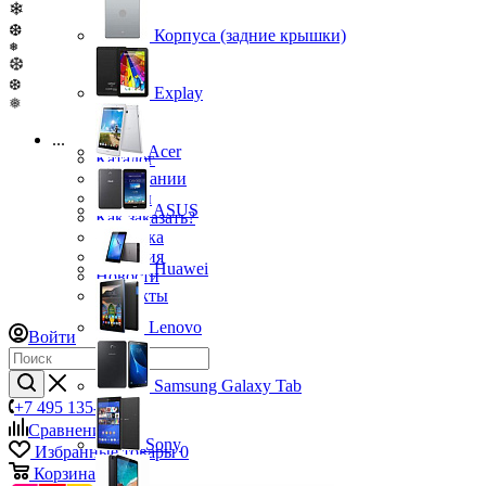
❄
❆
Корпуса (задние крышки)
❅
❆
❆
Explay
❅
...
Acer
Каталог
О компании
Бренды
ASUS
Как заказать?
Доставка
Гарантия
Huawei
Новости
Контакты
Lenovo
Войти
Samsung Galaxy Tab
+7 495 135-39-43
Сравнение
0
Sony
Избранные товары
0
Корзина
0