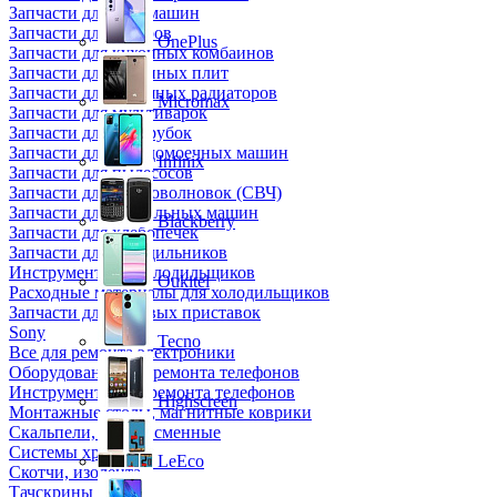
Запчасти для кофемашин
Запчасти для кулеров
OnePlus
Запчасти для кухонных комбаинов
Запчасти для кухонных плит
Запчасти для масляных радиаторов
Micromax
Запчасти для мультиварок
Запчасти для мясорубок
Запчасти для посудомоечных машин
Infinix
Запчасти для пылесосов
Запчасти для микроволновок (СВЧ)
Запчасти для стиральных машин
Blackberry
Запчасти для хлебопечек
Запчасти для холодильников
Инструмент для холодильщиков
Oukitel
Расходные материалы для холодильщиков
Запчасти для игровых приставок
Sony
Tecno
Все для ремонта электроники
Оборудование для ремонта телефонов
Инструменты для ремонта телефонов
Highscreen
Монтажные столы, магнитные коврики
Скальпели, лезвия сменные
Системы хранения
LeEco
Скотчи, изолента
Тачскрины