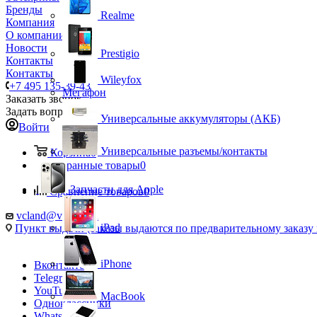
Бренды
Realme
Компания
О компании
Новости
Prestigio
Контакты
Контакты
Wileyfox
+7 495 135-39-43
Мегафон
Заказать звонок
Задать вопрос
Универсальные аккумуляторы (АКБ)
Войти
Универсальные разъемы/контакты
Корзина
0
Избранные товары
0
Запчасти для Apple
Сравнение товаров
0
vcland@vcland.ru
iPad
Пункт выдачи (заказы выдаются по предварительному заказу н
iPhone
Вконтакте
Telegram
YouTube
MacBook
Одноклассники
WhatsApp