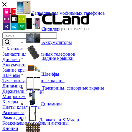
Запчасти для мобильных телефонов
Дисплеи
Аккумуляторы
Каталог
Запчасти для мобильных телефонов
Задние крышки
Дисплеи
Аккумуляторы
Задние крышки
Шлейфы
Шлейфы
Тачскрины, сенсорные экраны
Динамики
Тачскрины, сенсорные экраны
Держатели SIM-карт
Микросхемы
Камеры
Динамики
Платы клавиатуры
Разъемы зарядки
Рамки дисплея
Держатели SIM-карт
Коаксиальный кабель и антенны
Кнопки