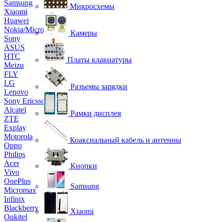
Samsung
Микросхемы
Xiaomi
Huawei
Nokia/Microsoft
Камеры
Sony
ASUS
HTC
Платы клавиатуры
Meizu
FLY
LG
Разъемы зарядки
Lenovo
Sony Ericsson
Alcatel
Рамки дисплея
ZTE
Explay
Motorola
Коаксиальный кабель и антенны
Oppo
Philips
Acer
Кнопки
Vivo
OnePlus
Samsung
Micromax
Infinix
Blackberry
Xiaomi
Oukitel