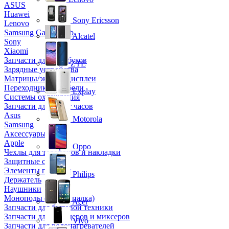
ASUS
Huawei
Sony Ericsson
Lenovo
Samsung Galaxy Tab
Alcatel
Sony
Xiaomi
Запчасти для ноутбуков
ZTE
Зарядные устройства
Матрицы/экраны/дисплеи
Переходники и кабели
Explay
Системы охлаждения
Запчасти для смарт часов
Asus
Motorola
Samsung
Аксессуары
Apple
Oppo
Чехлы для телефонов и накладки
Защитные стекла
Элементы питания
Philips
Держатель
Наушники
Моноподы (Селфи палка)
Acer
Запчасти для бытовой техники
Запчасти для блендеров и миксеров
Vivo
Запчасти для водонагревателей