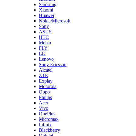
FLY
LG
Lenovo
Sony Ericsson
Alcatel
ZTE
Explay
Motorola
Oppo
Philips
Acer
Vivo
OnePlus
Micromax
Infinix
Blackberry
Oukitel
Tecno
Highscreen
LeEco
Realme
Prestigio
Wileyfox
Мегафон
Универсальные аккумуляторы (АКБ)