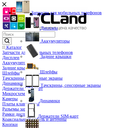
Запчасти для мобильных телефонов
Дисплеи
Аккумуляторы
Каталог
Запчасти для мобильных телефонов
Задние крышки
Дисплеи
Аккумуляторы
Задние крышки
Шлейфы
Шлейфы
Тачскрины, сенсорные экраны
Динамики
Тачскрины, сенсорные экраны
Держатели SIM-карт
Микросхемы
Камеры
Динамики
Платы клавиатуры
Разъемы зарядки
Рамки дисплея
Держатели SIM-карт
Коаксиальный кабель и антенны
Кнопки