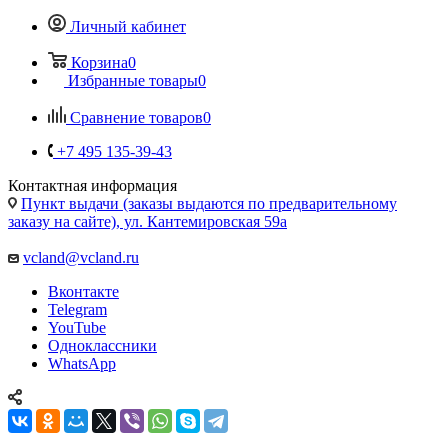
+7 495 135-39-43
Контактная информация
Пункт выдачи (заказы выдаются по предварительному
заказу на сайте), ул. Кантемировская 59а
vcland@vcland.ru
Вконтакте
Telegram
YouTube
Одноклассники
WhatsApp
Супер Клей BYB-502 (A03) 20ml
Главная
—
Каталог
—
Все для ремонта электроники