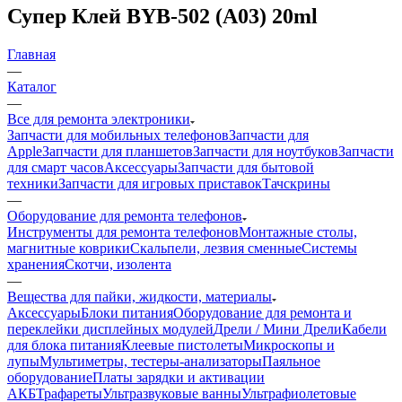
Запчасти для мобильных телефонов
Запчасти для
Apple
Запчасти для планшетов
Запчасти для ноутбуков
Запчасти
для смарт часов
Аксессуары
Запчасти для бытовой
техники
Запчасти для игровых приставок
Тачскрины
—
Оборудование для ремонта телефонов
Инструменты для ремонта телефонов
Монтажные столы,
магнитные коврики
Скальпели, лезвия сменные
Системы
хранения
Скотчи, изолента
—
Вещества для пайки, жидкости, материалы
Аксессуары
Блоки питания
Оборудование для ремонта и
переклейки дисплейных модулей
Дрели / Мини Дрели
Кабели
для блока питания
Клеевые пистолеты
Микроскопы и
лупы
Мультиметры, тестеры-анализаторы
Паяльное
оборудование
Платы зарядки и активации
АКБ
Трафареты
Ультразвуковые ванны
Ультрафиолетовые
лампы
Уценка
—
Клеи для пайки
Лента медная (оплётка для пайки)
Припой
Паста
паяльная
Шары для пайки (реболлинга)
Канифоль
Лаки /
маски
Очиститель-спрей
Смазки
Флюс паяльный
—
Супер Клей BYB-502 (A03) 20ml