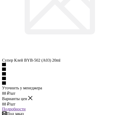
Супер Клей BYB-502 (A03) 20ml
Уточнить у менеджера
88
₽
/шт
Варианты цен
88
₽
/шт
Подробности
Под заказ
Наши менеджеры обязательно свяжутся с вами и уточнят
условия есть ли товар в наличии, если его нету то закажут его
для вас.
Описание
Наличие