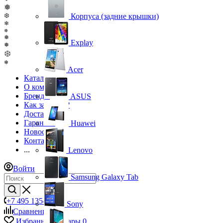
❅
❆
Корпуса (задние крышки)
❄
❅
❅
Explay
❅
❆
❄
Acer
Каталог
О компании
Бренды
ASUS
Как заказать?
Доставка
Гарантия
Huawei
Новости
Контакты
...
Lenovo
Войти
Samsung Galaxy Tab
+7 495 135-39-43
Sony
Сравнение
0
Избранные товары
0