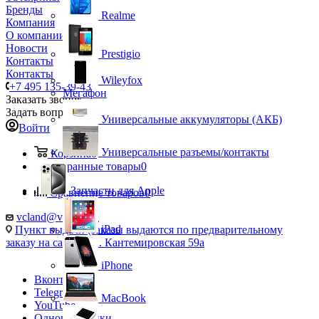
Бренды
Realme
Компания
О компании
Новости
Prestigio
Контакты
Контакты
Wileyfox
+7 495 135-39-43
Мегафон
Заказать звонок
Задать вопрос
Универсальные аккумуляторы (АКБ)
Войти
Универсальные разъемы/контакты
Корзина
0
Избранные товары
0
Запчасти для Apple
Сравнение товаров
0
vcland@vcland.ru
iPad
Пункт выдачи (заказы выдаются по предварительному
заказу на сайте), ул. Кантемировская 59а
iPhone
Вконтакте
Telegram
MacBook
YouTube
Одноклассники