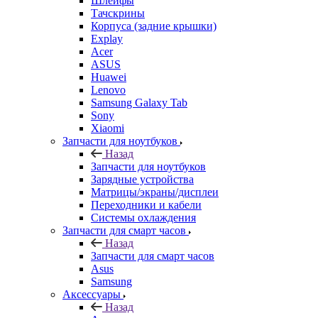
Sony
Xiaomi
Запчасти для ноутбуков
Назад
Запчасти для ноутбуков
Зарядные устройства
Матрицы/экраны/дисплеи
Переходники и кабели
Системы охлаждения
Запчасти для смарт часов
Назад
Запчасти для смарт часов
Asus
Samsung
Аксессуары
Назад
Аксессуары
Apple
Чехлы для телефонов и накладки
Защитные стекла
Элементы питания
Держатель
Наушники
Моноподы (Селфи палка)