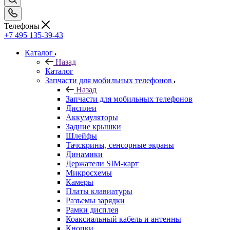
Запчасти для мобильных телефонов
Назад
Запчасти для мобильных телефонов
Дисплеи
Аккумуляторы
Задние крышки
Шлейфы
Тачскрины, сенсорные экраны
Динамики
Держатели SIM-карт
Микросхемы
Камеры
Платы клавиатуры
Разъемы зарядки
Рамки дисплея
Коаксиальный кабель и антенны
Кнопки
Samsung
Xiaomi
Huawei
Nokia/Microsoft
Sony
ASUS
HTC
Meizu