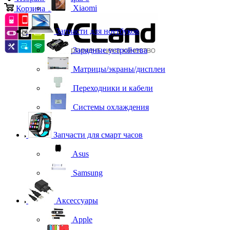
Xiaomi
Корзина
0
Запчасти для ноутбуков
Зарядные устройства
Матрицы/экраны/дисплеи
Переходники и кабели
Системы охлаждения
Запчасти для смарт часов
Asus
Samsung
Аксессуары
Apple