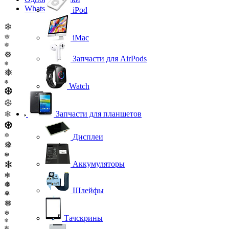
WhatsApp
iPod
❄
❅
iMac
❅
❅
Запчасти для AirPods
❅
❅
❄
Watch
❆
❆
❄
Запчасти для планшетов
❆
❅
Дисплеи
❅
❅
❄
Аккумуляторы
❄
❅
Шлейфы
❅
❅
❄
Тачскрины
❄
❄