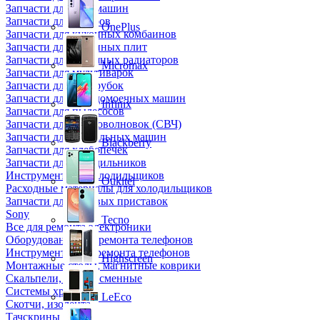
Запчасти для кофемашин
Запчасти для кулеров
OnePlus
Запчасти для кухонных комбаинов
Запчасти для кухонных плит
Запчасти для масляных радиаторов
Micromax
Запчасти для мультиварок
Запчасти для мясорубок
Запчасти для посудомоечных машин
Infinix
Запчасти для пылесосов
Запчасти для микроволновок (СВЧ)
Запчасти для стиральных машин
Blackberry
Запчасти для хлебопечек
Запчасти для холодильников
Инструмент для холодильщиков
Oukitel
Расходные материалы для холодильщиков
Запчасти для игровых приставок
Sony
Tecno
Все для ремонта электроники
Оборудование для ремонта телефонов
Инструменты для ремонта телефонов
Highscreen
Монтажные столы, магнитные коврики
Скальпели, лезвия сменные
Системы хранения
LeEco
Скотчи, изолента
Тачскрины