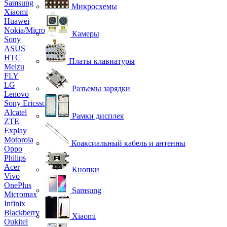
Samsung
Микросхемы
Xiaomi
Huawei
Nokia/Microsoft
Камеры
Sony
ASUS
HTC
Платы клавиатуры
Meizu
FLY
LG
Разъемы зарядки
Lenovo
Sony Ericsson
Alcatel
Рамки дисплея
ZTE
Explay
Motorola
Коаксиальный кабель и антенны
Oppo
Philips
Acer
Кнопки
Vivo
OnePlus
Samsung
Micromax
Infinix
Blackberry
Xiaomi
Oukitel