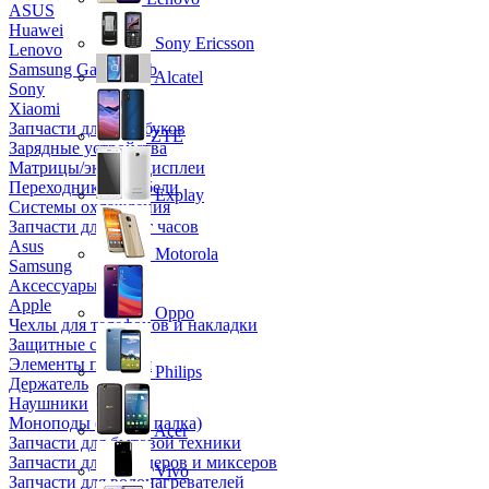
ASUS
Huawei
Sony Ericsson
Lenovo
Samsung Galaxy Tab
Alcatel
Sony
Xiaomi
Запчасти для ноутбуков
ZTE
Зарядные устройства
Матрицы/экраны/дисплеи
Переходники и кабели
Explay
Системы охлаждения
Запчасти для смарт часов
Asus
Motorola
Samsung
Аксессуары
Apple
Oppo
Чехлы для телефонов и накладки
Защитные стекла
Элементы питания
Philips
Держатель
Наушники
Моноподы (Селфи палка)
Acer
Запчасти для бытовой техники
Запчасти для блендеров и миксеров
Vivo
Запчасти для водонагревателей