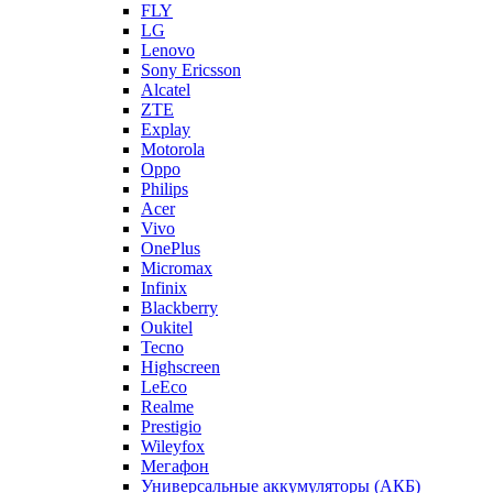
Alcatel
ZTE
Explay
Motorola
Oppo
Philips
Acer
Vivo
OnePlus
Micromax
Infinix
Blackberry
Oukitel
Tecno
Highscreen
LeEco
Realme
Prestigio
Wileyfox
Мегафон
Универсальные аккумуляторы (АКБ)
Универсальные разъемы/контакты
Запчасти для Apple
Назад
Запчасти для Apple