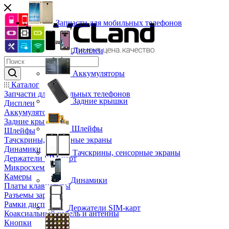
Запчасти для мобильных телефонов
Дисплеи
Аккумуляторы
Каталог
Запчасти для мобильных телефонов
Задние крышки
Дисплеи
Аккумуляторы
Задние крышки
Шлейфы
Шлейфы
Тачскрины, сенсорные экраны
Динамики
Тачскрины, сенсорные экраны
Держатели SIM-карт
Микросхемы
Камеры
Динамики
Платы клавиатуры
Разъемы зарядки
Рамки дисплея
Держатели SIM-карт
Коаксиальный кабель и антенны
Кнопки