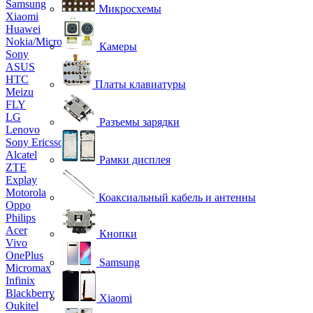
Samsung
Микросхемы
Xiaomi
Huawei
Nokia/Microsoft
Камеры
Sony
ASUS
HTC
Платы клавиатуры
Meizu
FLY
LG
Разъемы зарядки
Lenovo
Sony Ericsson
Alcatel
Рамки дисплея
ZTE
Explay
Motorola
Коаксиальный кабель и антенны
Oppo
Philips
Acer
Кнопки
Vivo
OnePlus
Samsung
Micromax
Infinix
Blackberry
Xiaomi
Oukitel