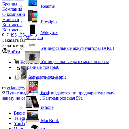
Бренды
Realme
Компания
О компании
Новости
Prestigio
Контакты
Контакты
Wileyfox
+7 495 135-39-43
Мегафон
Заказать звонок
Задать вопрос
Универсальные аккумуляторы (АКБ)
Войти
Универсальные разъемы/контакты
Корзина
0
Избранные товары
0
Запчасти для Apple
Сравнение товаров
0
vcland@vcland.ru
iPad
Пункт выдачи (заказы выдаются по предварительному
заказу на сайте), ул. Кантемировская 59а
iPhone
Вконтакте
Telegram
MacBook
YouTube
Одноклассники