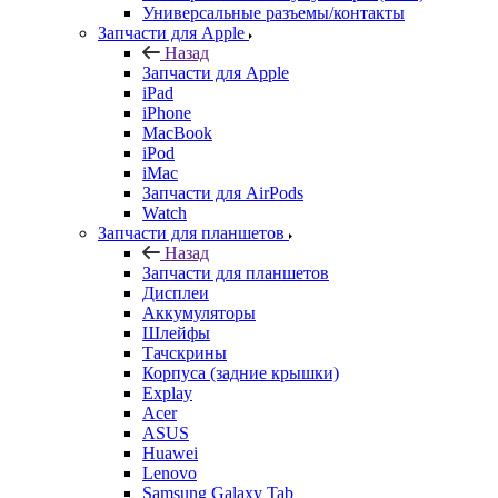
iPad
iPhone
MacBook
iPod
iMac
Запчасти для AirPods
Watch
Запчасти для планшетов
Назад
Запчасти для планшетов
Дисплеи
Аккумуляторы
Шлейфы
Тачскрины
Корпуса (задние крышки)
Explay
Acer
ASUS
Huawei
Lenovo
Samsung Galaxy Tab
Sony
Xiaomi
Запчасти для ноутбуков
Назад