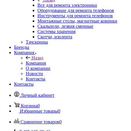
Скальпели, лезвия сменные
Системы хранения
Скотчи, изолента
Тачскрины
Бренды
Компания
Назад
Компания
О компании
Новости
Контакты
Контакты
Личный кабинет
Корзина
0
Избранные товары
0
Сравнение товаров
0
+7 495 135-39-43
Контактная информация
Пункт выдачи (заказы выдаются по предварительному
заказу на сайте), ул. Кантемировская 59а