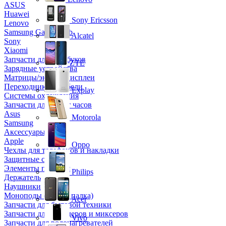
ASUS
Huawei
Sony Ericsson
Lenovo
Samsung Galaxy Tab
Alcatel
Sony
Xiaomi
Запчасти для ноутбуков
ZTE
Зарядные устройства
Матрицы/экраны/дисплеи
Переходники и кабели
Explay
Системы охлаждения
Запчасти для смарт часов
Asus
Motorola
Samsung
Аксессуары
Apple
Oppo
Чехлы для телефонов и накладки
Защитные стекла
Элементы питания
Philips
Держатель
Наушники
Моноподы (Селфи палка)
Acer
Запчасти для бытовой техники
Запчасти для блендеров и миксеров
Vivo
Запчасти для водонагревателей