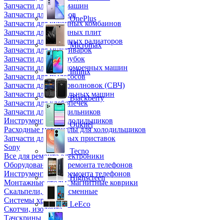
Запчасти для кофемашин
Запчасти для кулеров
OnePlus
Запчасти для кухонных комбаинов
Запчасти для кухонных плит
Запчасти для масляных радиаторов
Micromax
Запчасти для мультиварок
Запчасти для мясорубок
Запчасти для посудомоечных машин
Infinix
Запчасти для пылесосов
Запчасти для микроволновок (СВЧ)
Запчасти для стиральных машин
Blackberry
Запчасти для хлебопечек
Запчасти для холодильников
Инструмент для холодильщиков
Oukitel
Расходные материалы для холодильщиков
Запчасти для игровых приставок
Sony
Tecno
Все для ремонта электроники
Оборудование для ремонта телефонов
Инструменты для ремонта телефонов
Highscreen
Монтажные столы, магнитные коврики
Скальпели, лезвия сменные
Системы хранения
LeEco
Скотчи, изолента
Тачскрины