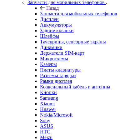
Аккумуляторы
Задние крышки
Шлейфы
Тачскрины, сенсорные экраны
Динамики
Держатели SIM-карт
Микросхемы
Камеры
Платы клавиатуры
Разъемы зарядки
Рамки дисплея
Коаксиальный кабель и антенны
Кнопки
Samsung
Xiaomi
Huawei
Nokia/Microsoft
Sony
ASUS
HTC
Meizu
FLY
LG
Lenovo
Sony Ericsson