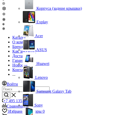
❆
❆
Корпуса (задние крышки)
❄
❅
Explay
❄
❄
Acer
Каталог
О компании
Бренды
ASUS
Как заказать?
Доставка
Гарантия
Huawei
Новости
Контакты
...
Lenovo
Войти
Samsung Galaxy Tab
+7 495 135-39-43
Sony
Сравнение
0
Избранные товары
0