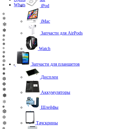
WhatsApp
iPod
❆
❄
iMac
❄
❄
Запчасти для AirPods
❄
❆
❅
Watch
❄
❄
❆
❆
Запчасти для планшетов
❆
❄
❅
Дисплеи
❆
❆
❄
Аккумуляторы
❅
❄
Шлейфы
❆
❆
❆
❅
Тачскрины
❆