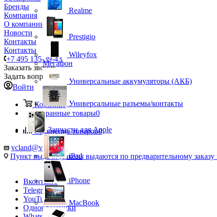
Бренды
Realme
Компания
О компании
Новости
Prestigio
Контакты
Контакты
Wileyfox
+7 495 135-39-43
Мегафон
Заказать звонок
Задать вопрос
Универсальные аккумуляторы (АКБ)
Войти
Универсальные разъемы/контакты
Корзина
0
Избранные товары
0
Запчасти для Apple
Сравнение товаров
0
vcland@vcland.ru
iPad
Пункт выдачи (заказы выдаются по предварительному заказу н
iPhone
Вконтакте
Telegram
YouTube
MacBook
Одноклассники
WhatsApp