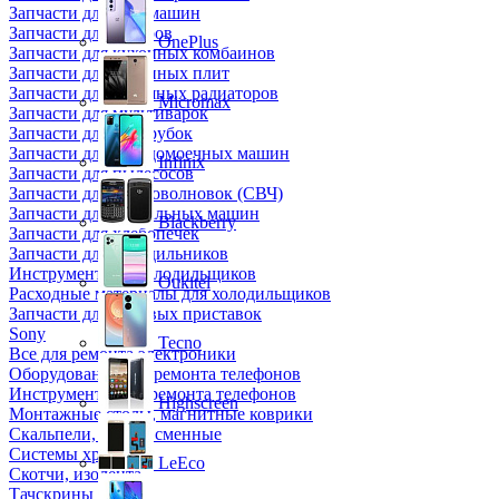
Запчасти для кофемашин
Запчасти для кулеров
OnePlus
Запчасти для кухонных комбаинов
Запчасти для кухонных плит
Запчасти для масляных радиаторов
Micromax
Запчасти для мультиварок
Запчасти для мясорубок
Запчасти для посудомоечных машин
Infinix
Запчасти для пылесосов
Запчасти для микроволновок (СВЧ)
Запчасти для стиральных машин
Blackberry
Запчасти для хлебопечек
Запчасти для холодильников
Инструмент для холодильщиков
Oukitel
Расходные материалы для холодильщиков
Запчасти для игровых приставок
Sony
Tecno
Все для ремонта электроники
Оборудование для ремонта телефонов
Инструменты для ремонта телефонов
Highscreen
Монтажные столы, магнитные коврики
Скальпели, лезвия сменные
Системы хранения
LeEco
Скотчи, изолента
Тачскрины