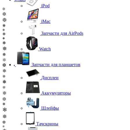
iPod
❆
❆
❆
iMac
❅
❄
Запчасти для AirPods
❄
❅
❄
❅
Watch
❅
❄
Запчасти для планшетов
❆
❅
❅
Дисплеи
❅
❄
❅
Аккумуляторы
❆
❅
Шлейфы
❄
❅
❆
Тачскрины
❅