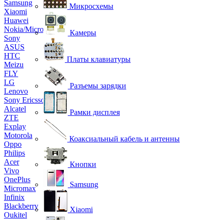
Samsung
Микросхемы
Xiaomi
Huawei
Nokia/Microsoft
Камеры
Sony
ASUS
HTC
Платы клавиатуры
Meizu
FLY
LG
Разъемы зарядки
Lenovo
Sony Ericsson
Alcatel
Рамки дисплея
ZTE
Explay
Motorola
Коаксиальный кабель и антенны
Oppo
Philips
Acer
Кнопки
Vivo
OnePlus
Samsung
Micromax
Infinix
Blackberry
Xiaomi
Oukitel