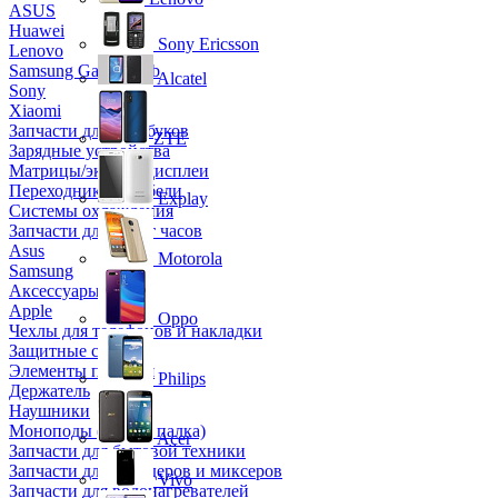
ASUS
Huawei
Sony Ericsson
Lenovo
Samsung Galaxy Tab
Alcatel
Sony
Xiaomi
Запчасти для ноутбуков
ZTE
Зарядные устройства
Матрицы/экраны/дисплеи
Переходники и кабели
Explay
Системы охлаждения
Запчасти для смарт часов
Asus
Motorola
Samsung
Аксессуары
Apple
Oppo
Чехлы для телефонов и накладки
Защитные стекла
Элементы питания
Philips
Держатель
Наушники
Моноподы (Селфи палка)
Acer
Запчасти для бытовой техники
Запчасти для блендеров и миксеров
Vivo
Запчасти для водонагревателей