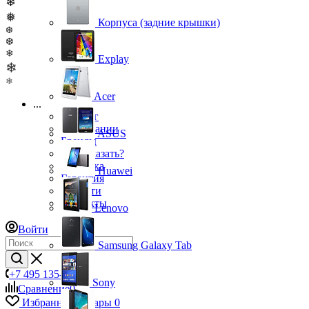
❄
❅
Корпуса (задние крышки)
❆
❆
❄
Explay
❄
❄
Acer
...
Каталог
О компании
ASUS
Бренды
Как заказать?
Доставка
Huawei
Гарантия
Новости
Контакты
Lenovo
Войти
Samsung Galaxy Tab
+7 495 135-39-43
Sony
Сравнение
0
Избранные товары
0