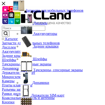
Запчасти для мобильных телефонов
Дисплеи
Аккумуляторы
Каталог
Запчасти для мобильных телефонов
Задние крышки
Дисплеи
Аккумуляторы
Задние крышки
Шлейфы
Шлейфы
Тачскрины, сенсорные экраны
Динамики
Тачскрины, сенсорные экраны
Держатели SIM-карт
Микросхемы
Камеры
Динамики
Платы клавиатуры
Разъемы зарядки
Рамки дисплея
Держатели SIM-карт
Коаксиальный кабель и антенны
Кнопки