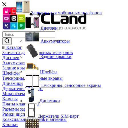
Запчасти для мобильных телефонов
Дисплеи
Аккумуляторы
Каталог
Запчасти для мобильных телефонов
Задние крышки
Дисплеи
Аккумуляторы
Задние крышки
Шлейфы
Шлейфы
Тачскрины, сенсорные экраны
Динамики
Тачскрины, сенсорные экраны
Держатели SIM-карт
Микросхемы
Камеры
Динамики
Платы клавиатуры
Разъемы зарядки
Рамки дисплея
Держатели SIM-карт
Коаксиальный кабель и антенны
Кнопки