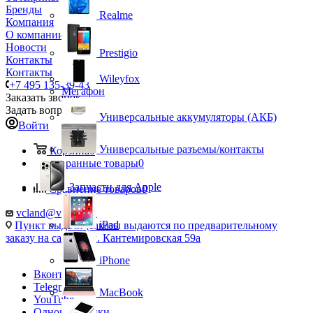
Бренды
Realme
Компания
О компании
Новости
Prestigio
Контакты
Контакты
Wileyfox
+7 495 135-39-43
Мегафон
Заказать звонок
Задать вопрос
Универсальные аккумуляторы (АКБ)
Войти
Универсальные разъемы/контакты
Корзина
0
Избранные товары
0
Запчасти для Apple
Сравнение товаров
0
vcland@vcland.ru
iPad
Пункт выдачи (заказы выдаются по предварительному
заказу на сайте), ул. Кантемировская 59а
iPhone
Вконтакте
Telegram
MacBook
YouTube
Одноклассники