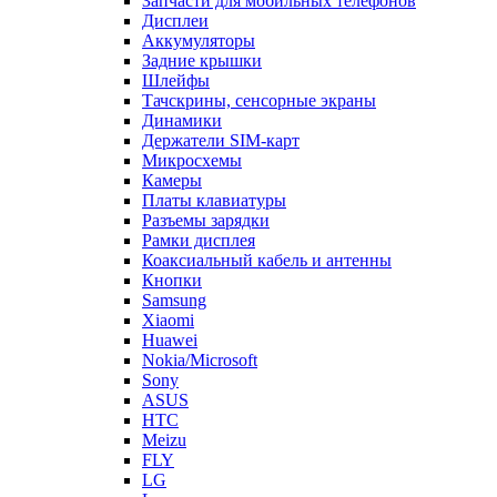
Запчасти для мобильных телефонов
Дисплеи
Аккумуляторы
Задние крышки
Шлейфы
Тачскрины, сенсорные экраны
Динамики
Держатели SIM-карт
Микросхемы
Камеры
Платы клавиатуры
Разъемы зарядки
Рамки дисплея
Коаксиальный кабель и антенны
Кнопки
Samsung
Xiaomi
Huawei
Nokia/Microsoft
Sony
ASUS
HTC
Meizu
FLY
LG