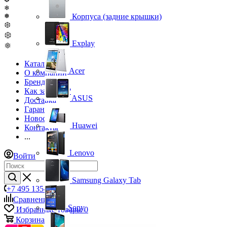
❄
❅
Корпуса (задние крышки)
❆
❆
Explay
❅
Каталог
Acer
О компании
Бренды
Как заказать?
ASUS
Доставка
Гарантия
Новости
Huawei
Контакты
...
Lenovo
Войти
Samsung Galaxy Tab
+7 495 135-39-43
Сравнение
0
Sony
Избранные товары
0
Корзина
0