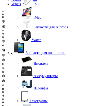
WhatsApp
iPod
❆
❅
iMac
❆
❆
❅
Запчасти для AirPods
❅
❅
❆
Watch
❅
❅
❅
Запчасти для планшетов
❄
❄
Дисплеи
❆
❅
❆
❆
Аккумуляторы
❄
❄
Шлейфы
❆
❆
❄
❄
Тачскрины
❅
❆