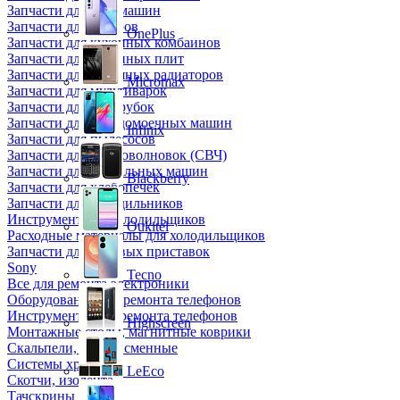
Запчасти для кофемашин
Запчасти для кулеров
OnePlus
Запчасти для кухонных комбаинов
Запчасти для кухонных плит
Запчасти для масляных радиаторов
Micromax
Запчасти для мультиварок
Запчасти для мясорубок
Запчасти для посудомоечных машин
Infinix
Запчасти для пылесосов
Запчасти для микроволновок (СВЧ)
Запчасти для стиральных машин
Blackberry
Запчасти для хлебопечек
Запчасти для холодильников
Инструмент для холодильщиков
Oukitel
Расходные материалы для холодильщиков
Запчасти для игровых приставок
Sony
Tecno
Все для ремонта электроники
Оборудование для ремонта телефонов
Инструменты для ремонта телефонов
Highscreen
Монтажные столы, магнитные коврики
Скальпели, лезвия сменные
Системы хранения
LeEco
Скотчи, изолента
Тачскрины