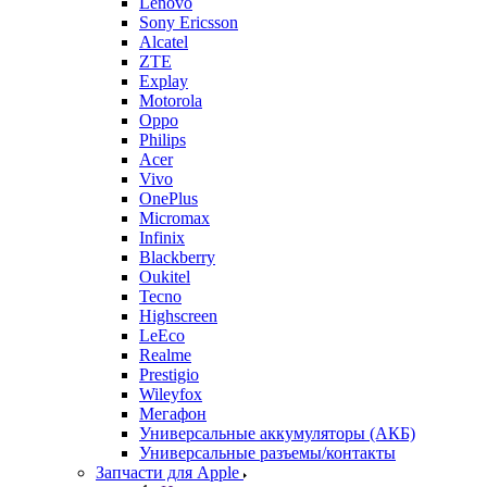
Lenovo
Sony Ericsson
Alcatel
ZTE
Explay
Motorola
Oppo
Philips
Acer
Vivo
OnePlus
Micromax
Infinix
Blackberry
Oukitel
Tecno
Highscreen
LeEco
Realme
Prestigio
Wileyfox
Мегафон
Универсальные аккумуляторы (АКБ)
Универсальные разъемы/контакты
Запчасти для Apple