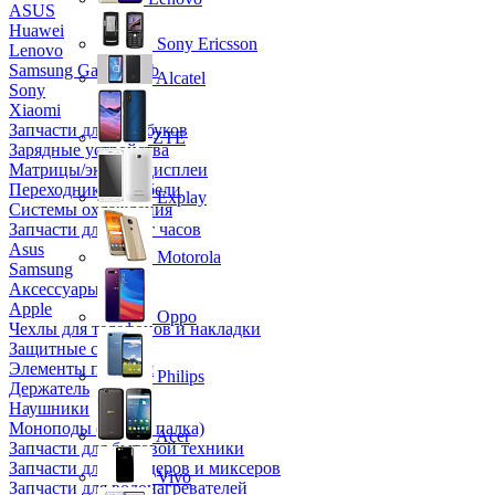
ASUS
Huawei
Sony Ericsson
Lenovo
Samsung Galaxy Tab
Alcatel
Sony
Xiaomi
Запчасти для ноутбуков
ZTE
Зарядные устройства
Матрицы/экраны/дисплеи
Переходники и кабели
Explay
Системы охлаждения
Запчасти для смарт часов
Asus
Motorola
Samsung
Аксессуары
Apple
Oppo
Чехлы для телефонов и накладки
Защитные стекла
Элементы питания
Philips
Держатель
Наушники
Моноподы (Селфи палка)
Acer
Запчасти для бытовой техники
Запчасти для блендеров и миксеров
Vivo
Запчасти для водонагревателей