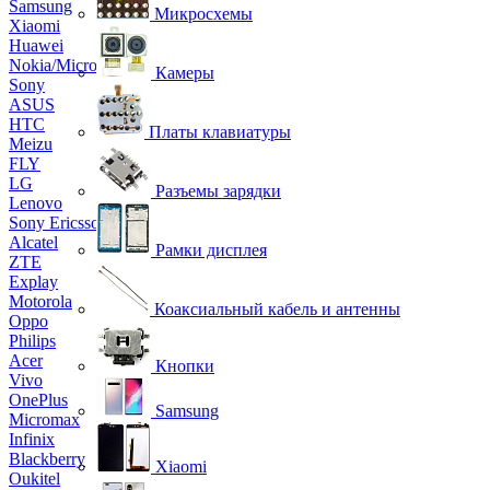
Samsung
Микросхемы
Xiaomi
Huawei
Nokia/Microsoft
Камеры
Sony
ASUS
HTC
Платы клавиатуры
Meizu
FLY
LG
Разъемы зарядки
Lenovo
Sony Ericsson
Alcatel
Рамки дисплея
ZTE
Explay
Motorola
Коаксиальный кабель и антенны
Oppo
Philips
Acer
Кнопки
Vivo
OnePlus
Samsung
Micromax
Infinix
Blackberry
Xiaomi
Oukitel