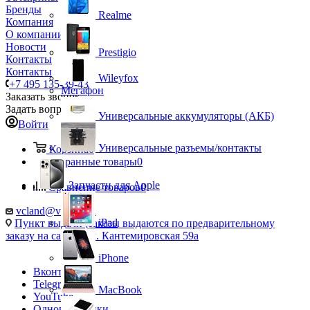
Бренды
Realme
Компания
О компании
Новости
Prestigio
Контакты
Контакты
Wileyfox
+7 495 135-39-43
Мегафон
Заказать звонок
Задать вопрос
Универсальные аккумуляторы (АКБ)
Войти
Универсальные разъемы/контакты
Корзина
0
Избранные товары
0
Запчасти для Apple
Сравнение товаров
0
vcland@vcland.ru
iPad
Пункт выдачи (заказы выдаются по предварительному
заказу на сайте), ул. Кантемировская 59а
iPhone
Вконтакте
Telegram
MacBook
YouTube
Одноклассники