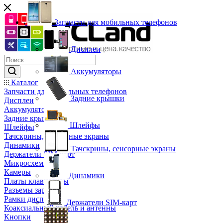
Запчасти для мобильных телефонов
Дисплеи
Аккумуляторы
Каталог
Запчасти для мобильных телефонов
Задние крышки
Дисплеи
Аккумуляторы
Задние крышки
Шлейфы
Шлейфы
Тачскрины, сенсорные экраны
Динамики
Тачскрины, сенсорные экраны
Держатели SIM-карт
Микросхемы
Камеры
Динамики
Платы клавиатуры
Разъемы зарядки
Рамки дисплея
Держатели SIM-карт
Коаксиальный кабель и антенны
Кнопки