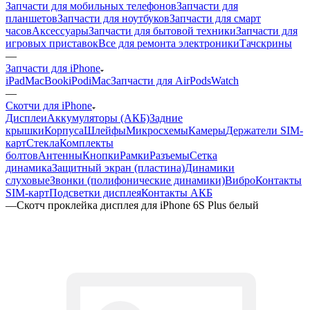
—
Запчасти для iPhone
iPad
MacBook
iPod
iMac
Запчасти для AirPods
Watch
—
Скотчи для iPhone
Дисплеи
Аккумуляторы (АКБ)
Задние
крышки
Корпуса
Шлейфы
Микросхемы
Камеры
Держатели SIM-
карт
Стекла
Комплекты
болтов
Антенны
Кнопки
Рамки
Разъемы
Сетка
динамика
Защитный экран (пластина)
Динамики
слуховые
Звонки (полифонические динамики)
Вибро
Контакты
SIM-карт
Подсветки дисплея
Контакты АКБ
—
Скотч проклейка дисплея для iPhone 6S Plus белый