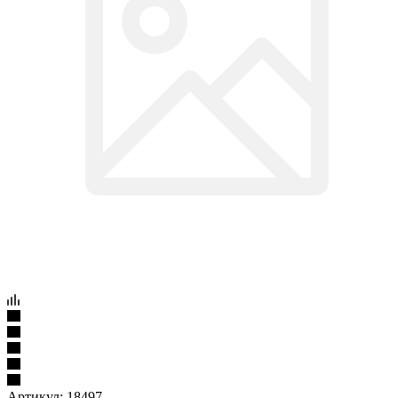
Артикул:
18497
Скотч проклейка дисплея для iPhone 6S Plus белый
Подробности
55
₽
/шт