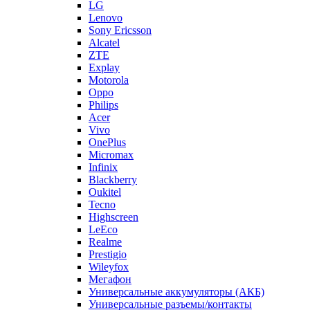
ZTE
Explay
Motorola
Oppo
Philips
Acer
Vivo
OnePlus
Micromax
Infinix
Blackberry
Oukitel
Tecno
Highscreen
LeEco
Realme
Prestigio
Wileyfox
Мегафон
Универсальные аккумуляторы (АКБ)
Универсальные разъемы/контакты
Запчасти для Apple
Назад
Запчасти для Apple
iPad