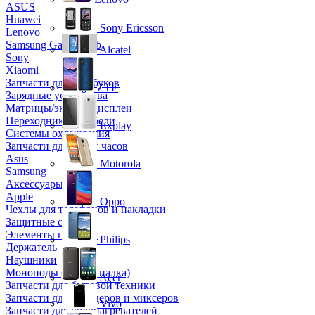
ASUS
Huawei
Sony Ericsson
Lenovo
Samsung Galaxy Tab
Alcatel
Sony
Xiaomi
Запчасти для ноутбуков
ZTE
Зарядные устройства
Матрицы/экраны/дисплеи
Переходники и кабели
Explay
Системы охлаждения
Запчасти для смарт часов
Asus
Motorola
Samsung
Аксессуары
Apple
Oppo
Чехлы для телефонов и накладки
Защитные стекла
Элементы питания
Philips
Держатель
Наушники
Моноподы (Селфи палка)
Acer
Запчасти для бытовой техники
Запчасти для блендеров и миксеров
Vivo
Запчасти для водонагревателей