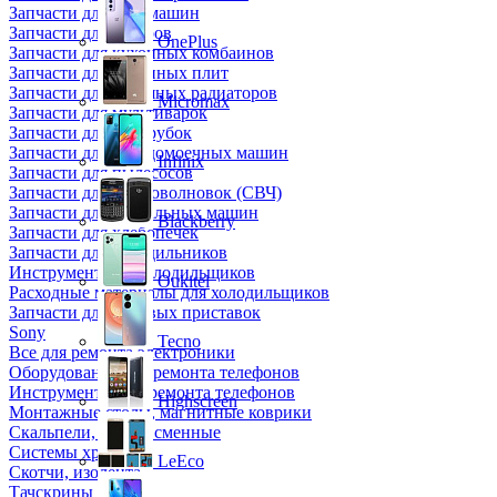
Запчасти для кофемашин
Запчасти для кулеров
OnePlus
Запчасти для кухонных комбаинов
Запчасти для кухонных плит
Запчасти для масляных радиаторов
Micromax
Запчасти для мультиварок
Запчасти для мясорубок
Запчасти для посудомоечных машин
Infinix
Запчасти для пылесосов
Запчасти для микроволновок (СВЧ)
Запчасти для стиральных машин
Blackberry
Запчасти для хлебопечек
Запчасти для холодильников
Инструмент для холодильщиков
Oukitel
Расходные материалы для холодильщиков
Запчасти для игровых приставок
Sony
Tecno
Все для ремонта электроники
Оборудование для ремонта телефонов
Инструменты для ремонта телефонов
Highscreen
Монтажные столы, магнитные коврики
Скальпели, лезвия сменные
Системы хранения
LeEco
Скотчи, изолента
Тачскрины