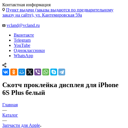
vcland@vcland.ru
Вконтакте
Telegram
YouTube
Одноклассники
WhatsApp
Скотч проклейка дисплея для iPhone
6S Plus белый
Главная
—
Каталог
—
Запчасти для Apple
Запчасти для мобильных телефонов
Запчасти для
планшетов
Запчасти для ноутбуков
Запчасти для смарт
часов
Аксессуары
Запчасти для бытовой техники
Запчасти для
игровых приставок
Все для ремонта электроники
Тачскрины