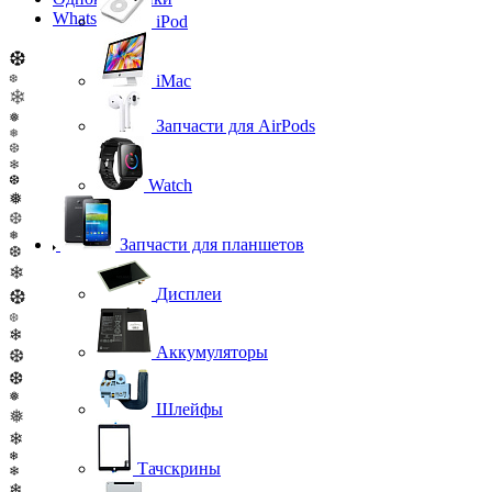
WhatsApp
iPod
❆
iMac
❆
❄
❅
Запчасти для AirPods
❅
❆
❄
❆
Watch
❅
❆
❅
Запчасти для планшетов
❆
❄
Дисплеи
❆
❆
❄
Аккумуляторы
❆
❆
❅
Шлейфы
❅
❄
❄
Тачскрины
❄
❄