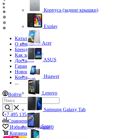
❆
❄
Корпуса (задние крышки)
❅
❅
❄
Explay
❄
Каталог
Acer
О компании
Бренды
Как заказать?
ASUS
Доставка
Гарантия
Новости
Huawei
Контакты
...
Lenovo
Войти
Samsung Galaxy Tab
+7 495 135-39-43
Сравнение
0
Sony
Избранные товары
0
Корзина
0