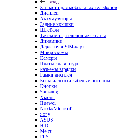
Задние крышки
Шлейфы
Тачскрины, сенсорные экраны
Динамики
Держатели SIM-карт
Микросхемы
Камеры
Платы клавиатуры
Разъемы зарядки
Рамки дисплея
Коаксиальный кабель и антенны
Кнопки
Samsung
Xiaomi
Huawei
Nokia/Microsoft
Sony
ASUS
HTC
Meizu
FLY
LG
Lenovo
Sony Ericsson
Alcatel