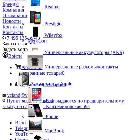
Бренды
Realme
Компания
О компании
Новости
Prestigio
Контакты
Контакты
Wileyfox
+7 495 135-39-43
Мегафон
Заказать звонок
Задать вопрос
Универсальные аккумуляторы (АКБ)
Войти
Универсальные разъемы/контакты
Корзина
0
Избранные товары
0
Запчасти для Apple
Сравнение товаров
0
vcland@vcland.ru
iPad
Пункт выдачи (заказы выдаются по предварительному
заказу на сайте), ул. Кантемировская 59а
iPhone
Вконтакте
Telegram
MacBook
YouTube
Одноклассники