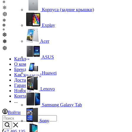
❄
❄
Корпуса (задние крышки)
❆
❄
Explay
❆
❅
❆
❅
Acer
❆
ASUS
Каталог
О компании
Бренды
Huawei
Как заказать?
Доставка
Гарантия
Lenovo
Новости
Контакты
...
Samsung Galaxy Tab
Войти
Sony
+7 495 135-39-43