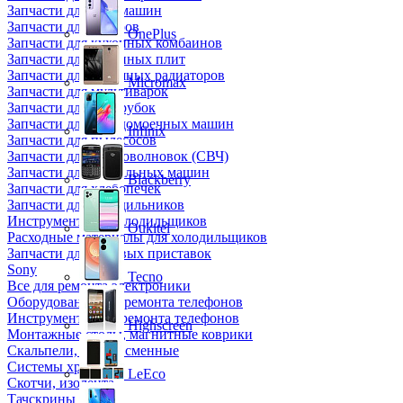
Запчасти для кофемашин
Запчасти для кулеров
OnePlus
Запчасти для кухонных комбаинов
Запчасти для кухонных плит
Запчасти для масляных радиаторов
Micromax
Запчасти для мультиварок
Запчасти для мясорубок
Запчасти для посудомоечных машин
Infinix
Запчасти для пылесосов
Запчасти для микроволновок (СВЧ)
Запчасти для стиральных машин
Blackberry
Запчасти для хлебопечек
Запчасти для холодильников
Инструмент для холодильщиков
Oukitel
Расходные материалы для холодильщиков
Запчасти для игровых приставок
Sony
Tecno
Все для ремонта электроники
Оборудование для ремонта телефонов
Инструменты для ремонта телефонов
Highscreen
Монтажные столы, магнитные коврики
Скальпели, лезвия сменные
Системы хранения
LeEco
Скотчи, изолента
Тачскрины