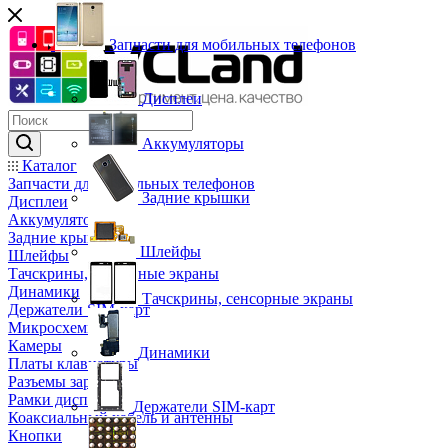
Запчасти для мобильных телефонов
Дисплеи
Аккумуляторы
Каталог
Запчасти для мобильных телефонов
Задние крышки
Дисплеи
Аккумуляторы
Задние крышки
Шлейфы
Шлейфы
Тачскрины, сенсорные экраны
Динамики
Тачскрины, сенсорные экраны
Держатели SIM-карт
Микросхемы
Камеры
Динамики
Платы клавиатуры
Разъемы зарядки
Рамки дисплея
Держатели SIM-карт
Коаксиальный кабель и антенны
Кнопки