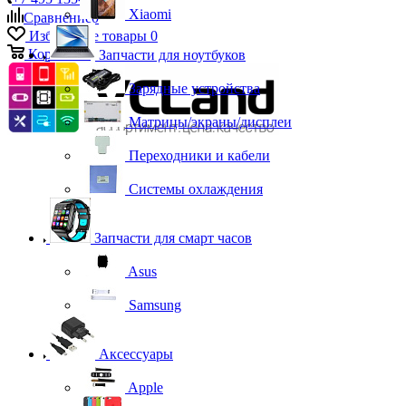
Xiaomi
Сравнение
0
Избранные товары
0
Корзина
0
Запчасти для ноутбуков
Зарядные устройства
Матрицы/экраны/дисплеи
Переходники и кабели
Системы охлаждения
Запчасти для смарт часов
Asus
Samsung
Аксессуары
Apple