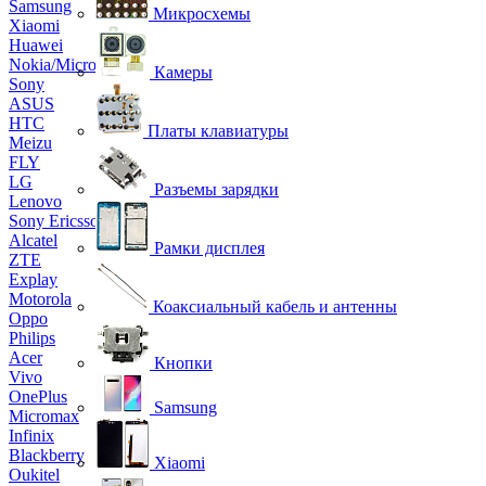
Samsung
Микросхемы
Xiaomi
Huawei
Nokia/Microsoft
Камеры
Sony
ASUS
HTC
Платы клавиатуры
Meizu
FLY
LG
Разъемы зарядки
Lenovo
Sony Ericsson
Alcatel
Рамки дисплея
ZTE
Explay
Motorola
Коаксиальный кабель и антенны
Oppo
Philips
Acer
Кнопки
Vivo
OnePlus
Samsung
Micromax
Infinix
Blackberry
Xiaomi
Oukitel