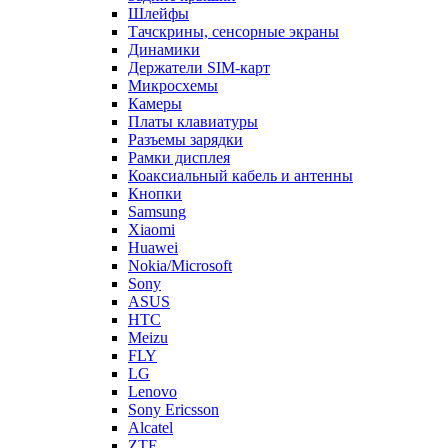
Шлейфы
Тачскрины, сенсорные экраны
Динамики
Держатели SIM-карт
Микросхемы
Камеры
Платы клавиатуры
Разъемы зарядки
Рамки дисплея
Коаксиальный кабель и антенны
Кнопки
Samsung
Xiaomi
Huawei
Nokia/Microsoft
Sony
ASUS
HTC
Meizu
FLY
LG
Lenovo
Sony Ericsson
Alcatel
ZTE