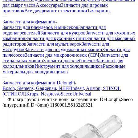
для смарт часов
Аксессуары
Запчасти для игровых
приставок
Все для ремонта электроники
Тачскрины
—
Запчасти для кофемашин
Запчасти для блендеров и миксеров
Запчасти для
водонагревателей
Запчасти для кулеров
Запчасти для кухонных
комбаинов
Запчасти для кухонных плит
Запчасти для масляных
радиаторов
Запчасти для мультиварок
Запчасти для
мясорубок
Запчасти для посудомоечных машин
Запчасти для
пылесосов
Запчасти для микроволновок (СВЧ)
Запчасти для
стиральных машин
Запчасти для хлебопечек
Запчасти для
холодильников
Инструмент для холодильщиков
Расходные
материалы для холодильщиков
—
Запчасти для кофемашин Delonghi
Bosch, Siemens, Gaggenau, NEFF
Indesit, Ariston, STINOL
(СТИНОЛ)
Krups, Nespresso
Saeco
Universal
—
Фильтр грубой очистки воды кофемашины DeLonghi,Saeco
(внутренний D=8mm) 1160001,5513220521