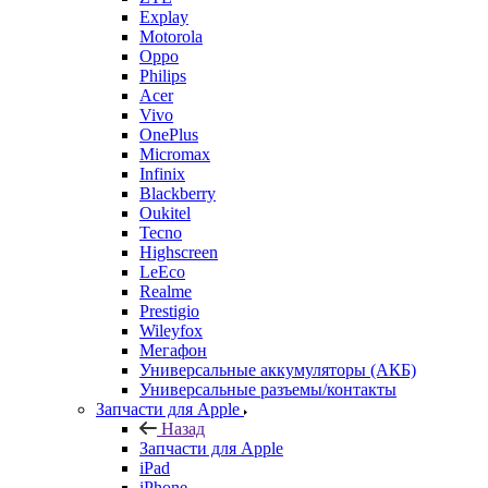
Explay
Motorola
Oppo
Philips
Acer
Vivo
OnePlus
Micromax
Infinix
Blackberry
Oukitel
Tecno
Highscreen
LeEco
Realme
Prestigio
Wileyfox
Мегафон
Универсальные аккумуляторы (АКБ)
Универсальные разъемы/контакты
Запчасти для Apple
Назад
Запчасти для Apple
iPad
iPhone