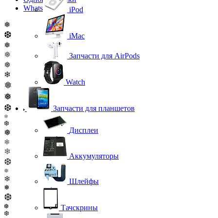
WhatsApp
iPod
❅
❆
iMac
❅
❅
Запчасти для AirPods
❅
❄
Watch
❅
❅
❆
Запчасти для планшетов
❄
❆
Дисплеи
❅
❄
❄
Аккумуляторы
❆
❅
❄
Шлейфы
❅
❆
❆
Тачскрины
❆