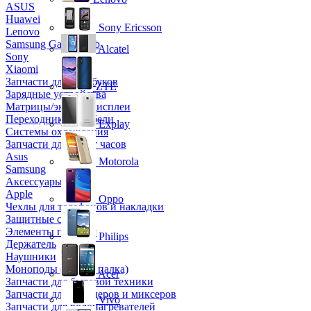
ASUS
Huawei
Sony Ericsson
Lenovo
Samsung Galaxy Tab
Alcatel
Sony
Xiaomi
Запчасти для ноутбуков
ZTE
Зарядные устройства
Матрицы/экраны/дисплеи
Переходники и кабели
Explay
Системы охлаждения
Запчасти для смарт часов
Asus
Motorola
Samsung
Аксессуары
Apple
Oppo
Чехлы для телефонов и накладки
Защитные стекла
Элементы питания
Philips
Держатель
Наушники
Моноподы (Селфи палка)
Acer
Запчасти для бытовой техники
Запчасти для блендеров и миксеров
Vivo
Запчасти для водонагревателей