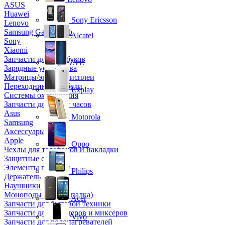
ASUS
Huawei
Sony Ericsson
Lenovo
Samsung Galaxy Tab
Alcatel
Sony
Xiaomi
Запчасти для ноутбуков
ZTE
Зарядные устройства
Матрицы/экраны/дисплеи
Переходники и кабели
Explay
Системы охлаждения
Запчасти для смарт часов
Asus
Motorola
Samsung
Аксессуары
Apple
Oppo
Чехлы для телефонов и накладки
Защитные стекла
Элементы питания
Philips
Держатель
Наушники
Моноподы (Селфи палка)
Acer
Запчасти для бытовой техники
Запчасти для блендеров и миксеров
Vivo
Запчасти для водонагревателей