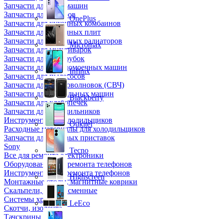
Запчасти для кофемашин
Запчасти для кулеров
OnePlus
Запчасти для кухонных комбаинов
Запчасти для кухонных плит
Запчасти для масляных радиаторов
Micromax
Запчасти для мультиварок
Запчасти для мясорубок
Запчасти для посудомоечных машин
Infinix
Запчасти для пылесосов
Запчасти для микроволновок (СВЧ)
Запчасти для стиральных машин
Blackberry
Запчасти для хлебопечек
Запчасти для холодильников
Инструмент для холодильщиков
Oukitel
Расходные материалы для холодильщиков
Запчасти для игровых приставок
Sony
Tecno
Все для ремонта электроники
Оборудование для ремонта телефонов
Инструменты для ремонта телефонов
Highscreen
Монтажные столы, магнитные коврики
Скальпели, лезвия сменные
Системы хранения
LeEco
Скотчи, изолента
Тачскрины