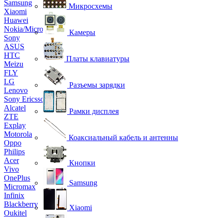
Samsung
Микросхемы
Xiaomi
Huawei
Nokia/Microsoft
Камеры
Sony
ASUS
HTC
Платы клавиатуры
Meizu
FLY
LG
Разъемы зарядки
Lenovo
Sony Ericsson
Alcatel
Рамки дисплея
ZTE
Explay
Motorola
Коаксиальный кабель и антенны
Oppo
Philips
Acer
Кнопки
Vivo
OnePlus
Samsung
Micromax
Infinix
Blackberry
Xiaomi
Oukitel