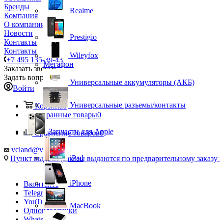
Бренды
Realme
Компания
О компании
Новости
Prestigio
Контакты
Контакты
Wileyfox
+7 495 135-39-43
Мегафон
Заказать звонок
Задать вопрос
Универсальные аккумуляторы (АКБ)
Войти
Универсальные разъемы/контакты
Корзина
0
Избранные товары
0
Запчасти для Apple
Сравнение товаров
0
vcland@vcland.ru
iPad
Пункт выдачи (заказы выдаются по предварительному заказу н
iPhone
Вконтакте
Telegram
YouTube
MacBook
Одноклассники
WhatsApp