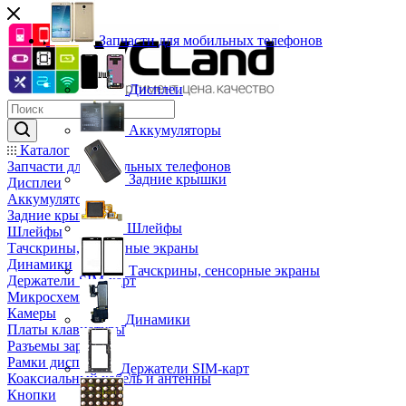
Запчасти для мобильных телефонов
Дисплеи
Аккумуляторы
Каталог
Запчасти для мобильных телефонов
Задние крышки
Дисплеи
Аккумуляторы
Задние крышки
Шлейфы
Шлейфы
Тачскрины, сенсорные экраны
Динамики
Тачскрины, сенсорные экраны
Держатели SIM-карт
Микросхемы
Камеры
Динамики
Платы клавиатуры
Разъемы зарядки
Рамки дисплея
Держатели SIM-карт
Коаксиальный кабель и антенны
Кнопки