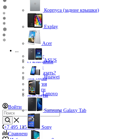
❅
❅
Корпуса (задние крышки)
❄
❅
❄
Explay
❅
❆
❄
Acer
...
Каталог
ASUS
О компании
Бренды
Как заказать?
Huawei
Доставка
Гарантия
Новости
Lenovo
Контакты
Войти
Samsung Galaxy Tab
+7 495 135-39-43
Sony
Сравнение
0