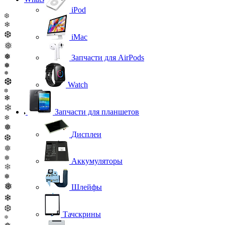
iPod
❆
❄
❆
iMac
❅
❅
Запчасти для AirPods
❅
❅
❆
Watch
❆
❄
❄
Запчасти для планшетов
❄
❅
Дисплеи
❆
❅
❅
Аккумуляторы
❄
❅
❅
Шлейфы
❄
❆
Тачскрины
❄