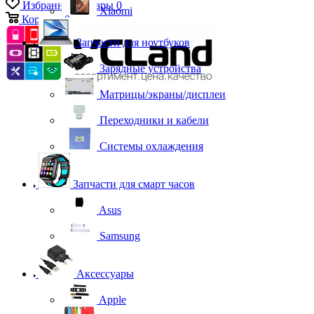
Избранные товары
0
Xiaomi
Корзина
0
Запчасти для ноутбуков
Зарядные устройства
Матрицы/экраны/дисплеи
Переходники и кабели
Системы охлаждения
Запчасти для смарт часов
Asus
Samsung
Аксессуары
Apple