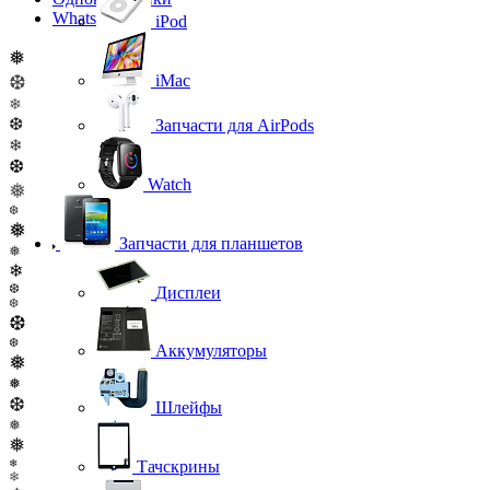
WhatsApp
iPod
❅
❆
iMac
❄
❆
Запчасти для AirPods
❄
❆
Watch
❅
❆
❅
Запчасти для планшетов
❅
❄
❆
Дисплеи
❆
❆
❆
Аккумуляторы
❅
❅
❆
Шлейфы
❅
❅
❄
Тачскрины
❄