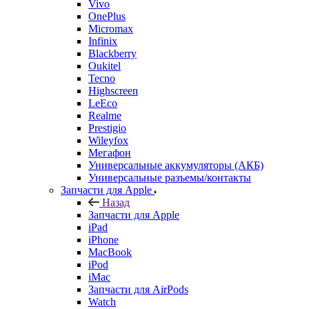
Vivo
OnePlus
Micromax
Infinix
Blackberry
Oukitel
Tecno
Highscreen
LeEco
Realme
Prestigio
Wileyfox
Мегафон
Универсальные аккумуляторы (АКБ)
Универсальные разъемы/контакты
Запчасти для Apple
Назад
Запчасти для Apple
iPad
iPhone
MacBook
iPod
iMac
Запчасти для AirPods
Watch