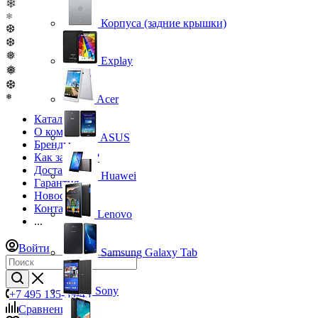
❄
❄
Корпуса (задние крышки)
❆
❆
❅
Explay
❅
❆
❅
Acer
Каталог
О компании
ASUS
Бренды
Как заказать?
Доставка
Huawei
Гарантия
Новости
Контакты
Lenovo
...
Войти
Samsung Galaxy Tab
Sony
+7 495 135-39-43
Сравнение
0