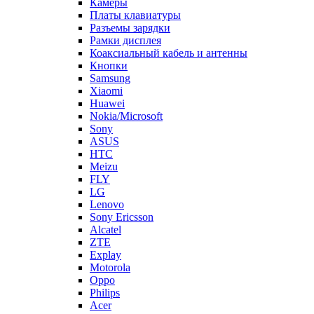
Камеры
Платы клавиатуры
Разъемы зарядки
Рамки дисплея
Коаксиальный кабель и антенны
Кнопки
Samsung
Xiaomi
Huawei
Nokia/Microsoft
Sony
ASUS
HTC
Meizu
FLY
LG
Lenovo
Sony Ericsson
Alcatel
ZTE
Explay
Motorola
Oppo
Philips
Acer