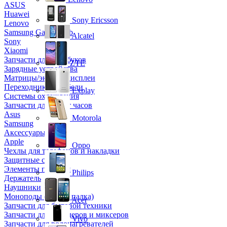
ASUS
Huawei
Sony Ericsson
Lenovo
Samsung Galaxy Tab
Alcatel
Sony
Xiaomi
Запчасти для ноутбуков
ZTE
Зарядные устройства
Матрицы/экраны/дисплеи
Переходники и кабели
Explay
Системы охлаждения
Запчасти для смарт часов
Asus
Motorola
Samsung
Аксессуары
Apple
Oppo
Чехлы для телефонов и накладки
Защитные стекла
Элементы питания
Philips
Держатель
Наушники
Моноподы (Селфи палка)
Acer
Запчасти для бытовой техники
Запчасти для блендеров и миксеров
Vivo
Запчасти для водонагревателей