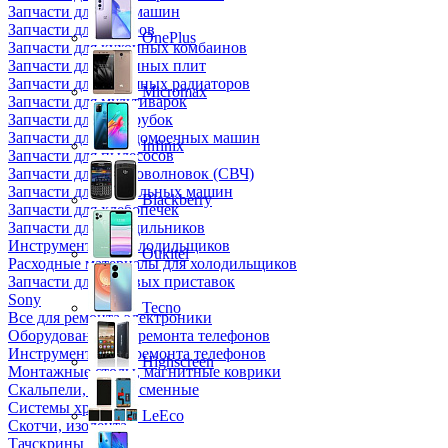
Запчасти для кофемашин
Запчасти для кулеров
OnePlus
Запчасти для кухонных комбаинов
Запчасти для кухонных плит
Запчасти для масляных радиаторов
Micromax
Запчасти для мультиварок
Запчасти для мясорубок
Запчасти для посудомоечных машин
Infinix
Запчасти для пылесосов
Запчасти для микроволновок (СВЧ)
Запчасти для стиральных машин
Blackberry
Запчасти для хлебопечек
Запчасти для холодильников
Инструмент для холодильщиков
Oukitel
Расходные материалы для холодильщиков
Запчасти для игровых приставок
Sony
Tecno
Все для ремонта электроники
Оборудование для ремонта телефонов
Инструменты для ремонта телефонов
Highscreen
Монтажные столы, магнитные коврики
Скальпели, лезвия сменные
Системы хранения
LeEco
Скотчи, изолента
Тачскрины