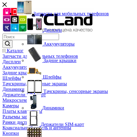
Запчасти для мобильных телефонов
Дисплеи
Аккумуляторы
Каталог
Запчасти для мобильных телефонов
Задние крышки
Дисплеи
Аккумуляторы
Задние крышки
Шлейфы
Шлейфы
Тачскрины, сенсорные экраны
Динамики
Тачскрины, сенсорные экраны
Держатели SIM-карт
Микросхемы
Камеры
Динамики
Платы клавиатуры
Разъемы зарядки
Рамки дисплея
Держатели SIM-карт
Коаксиальный кабель и антенны
Кнопки