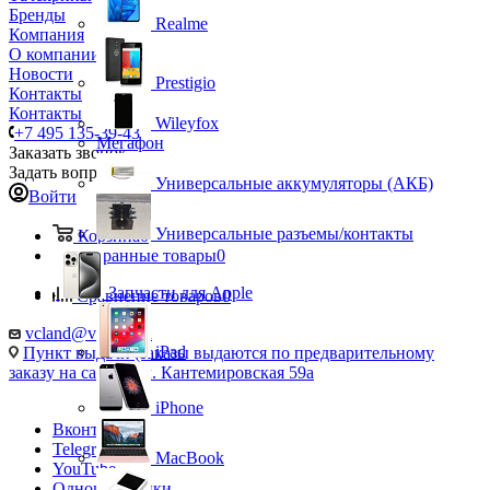
Бренды
Realme
Компания
О компании
Новости
Prestigio
Контакты
Контакты
Wileyfox
+7 495 135-39-43
Мегафон
Заказать звонок
Задать вопрос
Универсальные аккумуляторы (АКБ)
Войти
Универсальные разъемы/контакты
Корзина
0
Избранные товары
0
Запчасти для Apple
Сравнение товаров
0
vcland@vcland.ru
iPad
Пункт выдачи (заказы выдаются по предварительному
заказу на сайте), ул. Кантемировская 59а
iPhone
Вконтакте
Telegram
MacBook
YouTube
Одноклассники