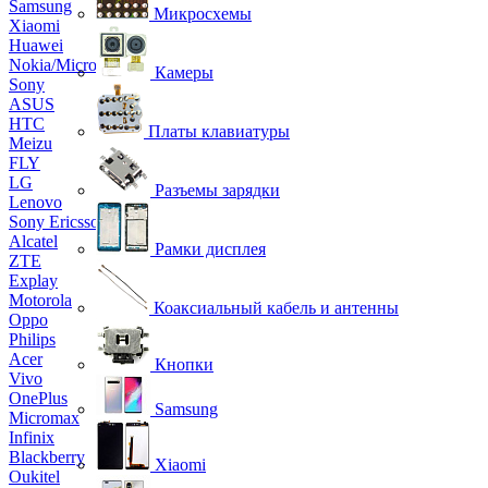
Samsung
Микросхемы
Xiaomi
Huawei
Nokia/Microsoft
Камеры
Sony
ASUS
HTC
Платы клавиатуры
Meizu
FLY
LG
Разъемы зарядки
Lenovo
Sony Ericsson
Alcatel
Рамки дисплея
ZTE
Explay
Motorola
Коаксиальный кабель и антенны
Oppo
Philips
Acer
Кнопки
Vivo
OnePlus
Samsung
Micromax
Infinix
Blackberry
Xiaomi
Oukitel