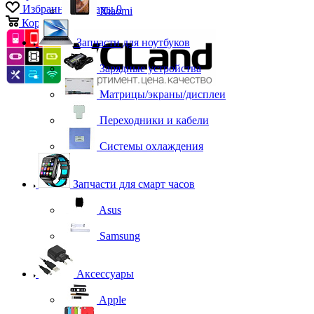
Избранные товары
0
Xiaomi
Корзина
0
Запчасти для ноутбуков
Зарядные устройства
Матрицы/экраны/дисплеи
Переходники и кабели
Системы охлаждения
Запчасти для смарт часов
Asus
Samsung
Аксессуары
Apple