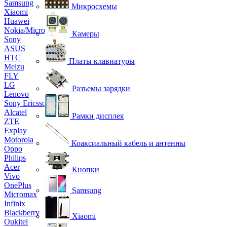
Samsung
Микросхемы
Xiaomi
Huawei
Nokia/Microsoft
Камеры
Sony
ASUS
HTC
Платы клавиатуры
Meizu
FLY
LG
Разъемы зарядки
Lenovo
Sony Ericsson
Alcatel
Рамки дисплея
ZTE
Explay
Motorola
Коаксиальный кабель и антенны
Oppo
Philips
Acer
Кнопки
Vivo
OnePlus
Samsung
Micromax
Infinix
Blackberry
Xiaomi
Oukitel