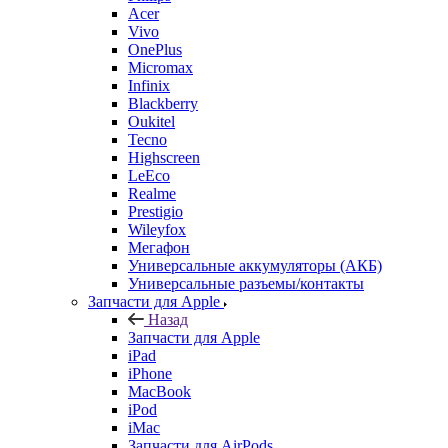
Acer
Vivo
OnePlus
Micromax
Infinix
Blackberry
Oukitel
Tecno
Highscreen
LeEco
Realme
Prestigio
Wileyfox
Мегафон
Универсальные аккумуляторы (АКБ)
Универсальные разъемы/контакты
Запчасти для Apple
Назад
Запчасти для Apple
iPad
iPhone
MacBook
iPod
iMac
Запчасти для AirPods