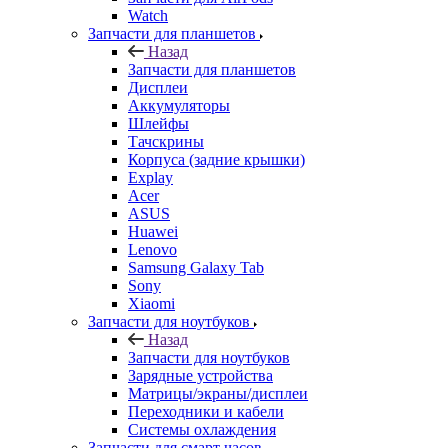
Watch
Запчасти для планшетов
Назад
Запчасти для планшетов
Дисплеи
Аккумуляторы
Шлейфы
Тачскрины
Корпуса (задние крышки)
Explay
Acer
ASUS
Huawei
Lenovo
Samsung Galaxy Tab
Sony
Xiaomi
Запчасти для ноутбуков
Назад
Запчасти для ноутбуков
Зарядные устройства
Матрицы/экраны/дисплеи
Переходники и кабели
Системы охлаждения
Запчасти для смарт часов