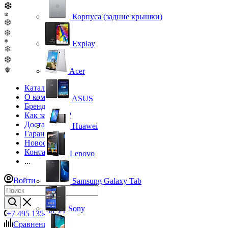
❆
❆
Корпуса (задние крышки)
❆
❆
❅
Explay
❄
❆
❅
Acer
Каталог
О компании
ASUS
Бренды
Как заказать?
Доставка
Huawei
Гарантия
Новости
Контакты
Lenovo
...
Войти
Samsung Galaxy Tab
Sony
+7 495 135-39-43
Сравнение
0