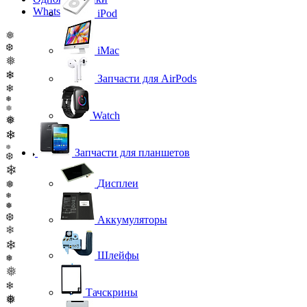
WhatsApp
iPod
❅
❆
iMac
❅
❄
Запчасти для AirPods
❄
❅
❅
Watch
❅
❄
❅
Запчасти для планшетов
❆
❄
Дисплеи
❅
❅
❅
❆
Аккумуляторы
❄
❄
Шлейфы
❅
❅
❄
Тачскрины
❅