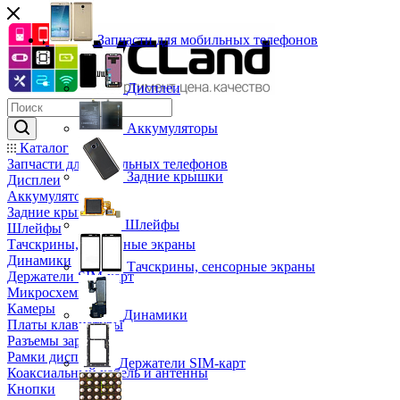
Запчасти для мобильных телефонов
Дисплеи
Аккумуляторы
Каталог
Запчасти для мобильных телефонов
Задние крышки
Дисплеи
Аккумуляторы
Задние крышки
Шлейфы
Шлейфы
Тачскрины, сенсорные экраны
Динамики
Тачскрины, сенсорные экраны
Держатели SIM-карт
Микросхемы
Камеры
Динамики
Платы клавиатуры
Разъемы зарядки
Рамки дисплея
Держатели SIM-карт
Коаксиальный кабель и антенны
Кнопки