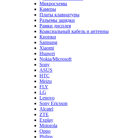
Микросхемы
Камеры
Платы клавиатуры
Разъемы зарядки
Рамки дисплея
Коаксиальный кабель и антенны
Кнопки
Samsung
Xiaomi
Huawei
Nokia/Microsoft
Sony
ASUS
HTC
Meizu
FLY
LG
Lenovo
Sony Ericsson
Alcatel
ZTE
Explay
Motorola
Oppo
Philips