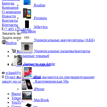
Бренды
Realme
Компания
О компании
Новости
Prestigio
Контакты
Контакты
Wileyfox
+7 495 135-39-43
Мегафон
Заказать звонок
Задать вопрос
Универсальные аккумуляторы (АКБ)
Войти
Универсальные разъемы/контакты
Корзина
0
Избранные товары
0
Запчасти для Apple
Сравнение товаров
0
vcland@vcland.ru
iPad
Пункт выдачи (заказы выдаются по предварительному
заказу на сайте), ул. Кантемировская 59а
iPhone
Вконтакте
Telegram
MacBook
YouTube
Одноклассники