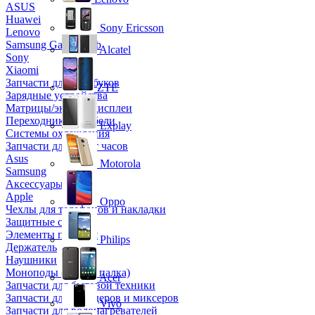
ASUS
Huawei
Sony Ericsson
Lenovo
Samsung Galaxy Tab
Alcatel
Sony
Xiaomi
Запчасти для ноутбуков
ZTE
Зарядные устройства
Матрицы/экраны/дисплеи
Переходники и кабели
Explay
Системы охлаждения
Запчасти для смарт часов
Asus
Motorola
Samsung
Аксессуары
Apple
Oppo
Чехлы для телефонов и накладки
Защитные стекла
Элементы питания
Philips
Держатель
Наушники
Моноподы (Селфи палка)
Acer
Запчасти для бытовой техники
Запчасти для блендеров и миксеров
Vivo
Запчасти для водонагревателей