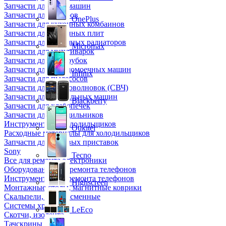
Запчасти для кофемашин
Запчасти для кулеров
OnePlus
Запчасти для кухонных комбаинов
Запчасти для кухонных плит
Запчасти для масляных радиаторов
Micromax
Запчасти для мультиварок
Запчасти для мясорубок
Запчасти для посудомоечных машин
Infinix
Запчасти для пылесосов
Запчасти для микроволновок (СВЧ)
Запчасти для стиральных машин
Blackberry
Запчасти для хлебопечек
Запчасти для холодильников
Инструмент для холодильщиков
Oukitel
Расходные материалы для холодильщиков
Запчасти для игровых приставок
Sony
Tecno
Все для ремонта электроники
Оборудование для ремонта телефонов
Инструменты для ремонта телефонов
Highscreen
Монтажные столы, магнитные коврики
Скальпели, лезвия сменные
Системы хранения
LeEco
Скотчи, изолента
Тачскрины