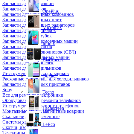
Запчасти для кофемашин
Запчасти для кулеров
OnePlus
Запчасти для кухонных комбаинов
Запчасти для кухонных плит
Запчасти для масляных радиаторов
Micromax
Запчасти для мультиварок
Запчасти для мясорубок
Запчасти для посудомоечных машин
Infinix
Запчасти для пылесосов
Запчасти для микроволновок (СВЧ)
Запчасти для стиральных машин
Blackberry
Запчасти для хлебопечек
Запчасти для холодильников
Инструмент для холодильщиков
Oukitel
Расходные материалы для холодильщиков
Запчасти для игровых приставок
Sony
Tecno
Все для ремонта электроники
Оборудование для ремонта телефонов
Инструменты для ремонта телефонов
Highscreen
Монтажные столы, магнитные коврики
Скальпели, лезвия сменные
Системы хранения
LeEco
Скотчи, изолента
Тачскрины