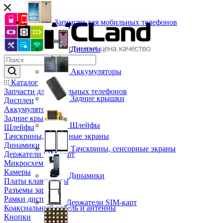
Запчасти для мобильных телефонов
Дисплеи
Аккумуляторы
Каталог
Запчасти для мобильных телефонов
Задние крышки
Дисплеи
Аккумуляторы
Задние крышки
Шлейфы
Шлейфы
Тачскрины, сенсорные экраны
Динамики
Тачскрины, сенсорные экраны
Держатели SIM-карт
Микросхемы
Камеры
Динамики
Платы клавиатуры
Разъемы зарядки
Рамки дисплея
Держатели SIM-карт
Коаксиальный кабель и антенны
Кнопки