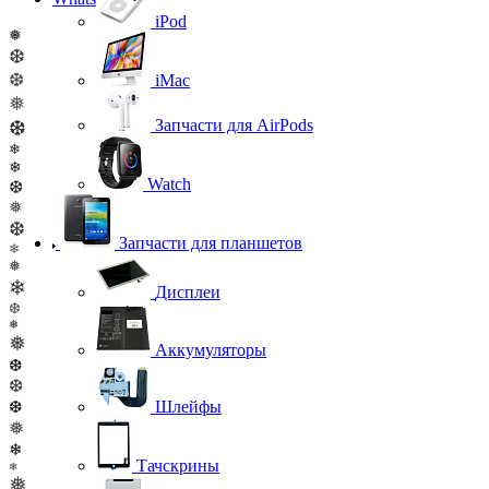
iPod
❅
❆
❆
iMac
❅
Запчасти для AirPods
❆
❄
❄
Watch
❆
❅
❆
Запчасти для планшетов
❄
❅
❄
Дисплеи
❆
❅
❅
Аккумуляторы
❆
❆
❆
Шлейфы
❅
❄
Тачскрины
❄
❅