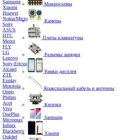
Samsung
Микросхемы
Xiaomi
Huawei
Nokia/Microsoft
Камеры
Sony
ASUS
HTC
Платы клавиатуры
Meizu
FLY
LG
Разъемы зарядки
Lenovo
Sony Ericsson
Alcatel
Рамки дисплея
ZTE
Explay
Motorola
Коаксиальный кабель и антенны
Oppo
Philips
Acer
Кнопки
Vivo
OnePlus
Samsung
Micromax
Infinix
Blackberry
Xiaomi
Oukitel