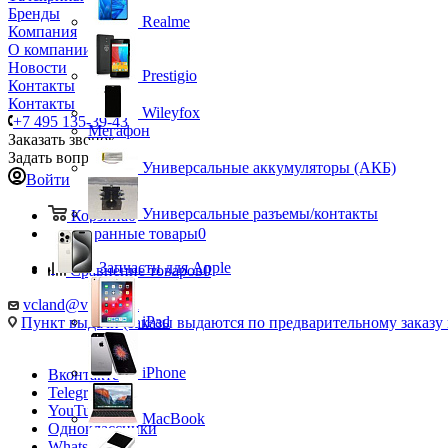
Бренды
Realme
Компания
О компании
Новости
Prestigio
Контакты
Контакты
Wileyfox
+7 495 135-39-43
Мегафон
Заказать звонок
Задать вопрос
Универсальные аккумуляторы (АКБ)
Войти
Универсальные разъемы/контакты
Корзина
0
Избранные товары
0
Запчасти для Apple
Сравнение товаров
0
vcland@vcland.ru
iPad
Пункт выдачи (заказы выдаются по предварительному заказу н
iPhone
Вконтакте
Telegram
YouTube
MacBook
Одноклассники
WhatsApp