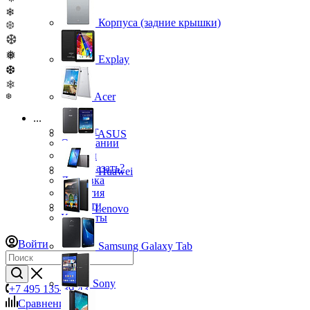
❄
Корпуса (задние крышки)
❆
❆
❅
Explay
❆
❄
Acer
❆
...
Каталог
ASUS
О компании
Бренды
Как заказать?
Huawei
Доставка
Гарантия
Новости
Lenovo
Контакты
Войти
Samsung Galaxy Tab
Sony
+7 495 135-39-43
Сравнение
0