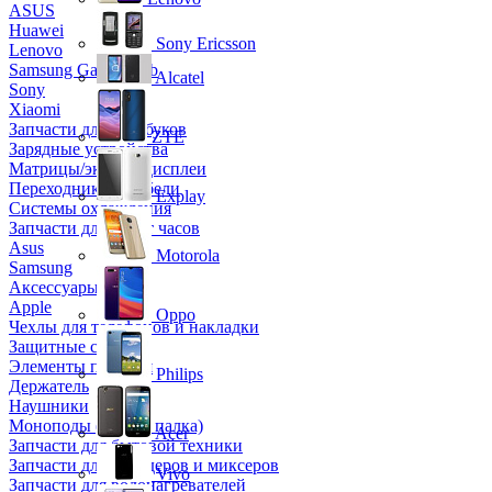
ASUS
Huawei
Sony Ericsson
Lenovo
Samsung Galaxy Tab
Alcatel
Sony
Xiaomi
Запчасти для ноутбуков
ZTE
Зарядные устройства
Матрицы/экраны/дисплеи
Переходники и кабели
Explay
Системы охлаждения
Запчасти для смарт часов
Asus
Motorola
Samsung
Аксессуары
Apple
Oppo
Чехлы для телефонов и накладки
Защитные стекла
Элементы питания
Philips
Держатель
Наушники
Моноподы (Селфи палка)
Acer
Запчасти для бытовой техники
Запчасти для блендеров и миксеров
Vivo
Запчасти для водонагревателей