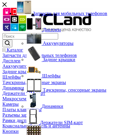
Запчасти для мобильных телефонов
Дисплеи
Аккумуляторы
Каталог
Запчасти для мобильных телефонов
Задние крышки
Дисплеи
Аккумуляторы
Задние крышки
Шлейфы
Шлейфы
Тачскрины, сенсорные экраны
Динамики
Тачскрины, сенсорные экраны
Держатели SIM-карт
Микросхемы
Камеры
Динамики
Платы клавиатуры
Разъемы зарядки
Рамки дисплея
Держатели SIM-карт
Коаксиальный кабель и антенны
Кнопки