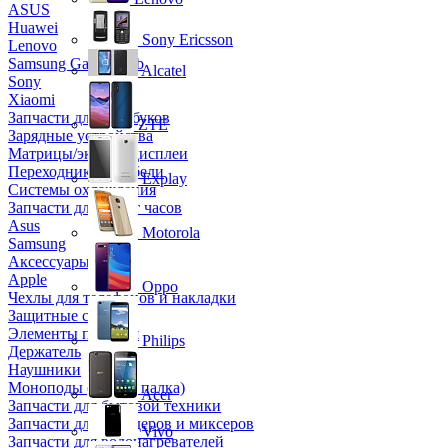
ASUS
Huawei
Sony Ericsson
Lenovo
Samsung Galaxy Tab
Alcatel
Sony
Xiaomi
Запчасти для ноутбуков
ZTE
Зарядные устройства
Матрицы/экраны/дисплеи
Переходники и кабели
Explay
Системы охлаждения
Запчасти для смарт часов
Asus
Motorola
Samsung
Аксессуары
Apple
Oppo
Чехлы для телефонов и накладки
Защитные стекла
Элементы питания
Philips
Держатель
Наушники
Моноподы (Селфи палка)
Acer
Запчасти для бытовой техники
Запчасти для блендеров и миксеров
Vivo
Запчасти для водонагревателей