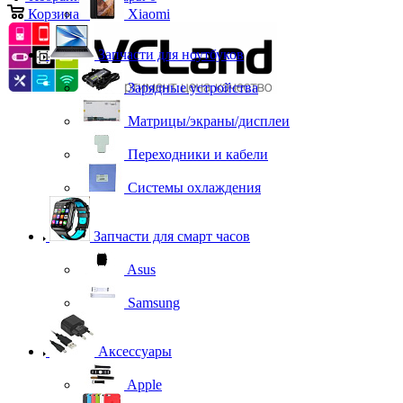
Корзина
0
Xiaomi
Запчасти для ноутбуков
Зарядные устройства
Матрицы/экраны/дисплеи
Переходники и кабели
Системы охлаждения
Запчасти для смарт часов
Asus
Samsung
Аксессуары
Apple