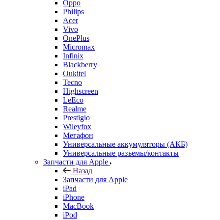
Philips
Acer
Vivo
OnePlus
Micromax
Infinix
Blackberry
Oukitel
Tecno
Highscreen
LeEco
Realme
Prestigio
Wileyfox
Мегафон
Универсальные аккумуляторы (АКБ)
Универсальные разъемы/контакты
Запчасти для Apple
Назад
Запчасти для Apple
iPad
iPhone
MacBook
iPod
iMac