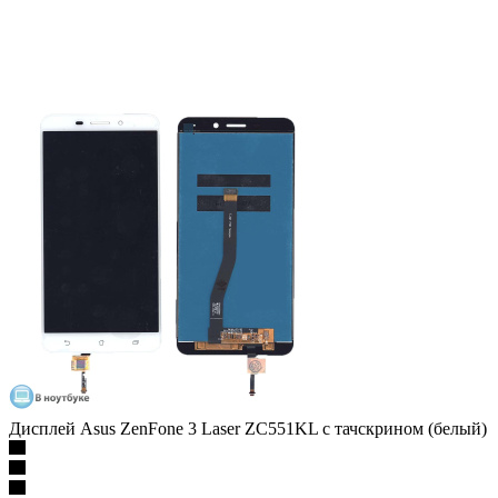
Дисплей Asus ZenFone 3 Laser ZC551KL с тачскрином (белый)