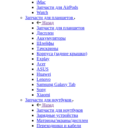
Запчасти для AirPods
Watch
Запчасти для планшетов
Назад
Запчасти для планшетов
Дисплеи
Аккумуляторы
Шлейфы
Тачскрины
Корпуса (задние крышки)
Explay
Acer
ASUS
Huawei
Lenovo
Samsung Galaxy Tab
Sony
Xiaomi
Запчасти для ноутбуков
Назад
Запчасти для ноутбуков
Зарядные устройства
Матрицы/экраны/дисплеи
Переходники и кабели
Системы охлаждения