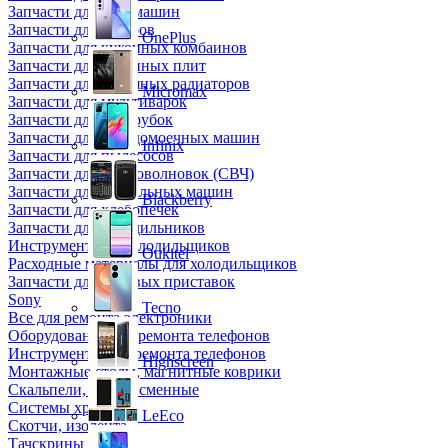
Запчасти для кофемашин
Запчасти для кулеров
OnePlus
Запчасти для кухонных комбаинов
Запчасти для кухонных плит
Запчасти для масляных радиаторов
Micromax
Запчасти для мультиварок
Запчасти для мясорубок
Запчасти для посудомоечных машин
Infinix
Запчасти для пылесосов
Запчасти для микроволновок (СВЧ)
Запчасти для стиральных машин
Blackberry
Запчасти для хлебопечек
Запчасти для холодильников
Инструмент для холодильщиков
Oukitel
Расходные материалы для холодильщиков
Запчасти для игровых приставок
Sony
Tecno
Все для ремонта электроники
Оборудование для ремонта телефонов
Инструменты для ремонта телефонов
Highscreen
Монтажные столы, магнитные коврики
Скальпели, лезвия сменные
Системы хранения
LeEco
Скотчи, изолента
Тачскрины