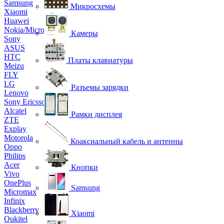
Samsung
Микросхемы
Xiaomi
Huawei
Nokia/Microsoft
Камеры
Sony
ASUS
HTC
Платы клавиатуры
Meizu
FLY
LG
Разъемы зарядки
Lenovo
Sony Ericsson
Alcatel
Рамки дисплея
ZTE
Explay
Motorola
Коаксиальный кабель и антенны
Oppo
Philips
Acer
Кнопки
Vivo
OnePlus
Samsung
Micromax
Infinix
Blackberry
Xiaomi
Oukitel