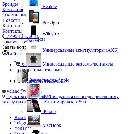
Бренды
Realme
Компания
О компании
Новости
Prestigio
Контакты
Контакты
Wileyfox
+7 495 135-39-43
Мегафон
Заказать звонок
Задать вопрос
Универсальные аккумуляторы (АКБ)
Войти
Универсальные разъемы/контакты
Корзина
0
Избранные товары
0
Запчасти для Apple
Сравнение товаров
0
vcland@vcland.ru
iPad
Пункт выдачи (заказы выдаются по предварительному
заказу на сайте), ул. Кантемировская 59а
iPhone
Вконтакте
Telegram
MacBook
YouTube
Одноклассники