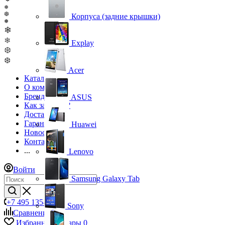
❅
❆
Корпуса (задние крышки)
❅
❄
❄
Explay
❆
❆
Acer
Каталог
О компании
Бренды
ASUS
Как заказать?
Доставка
Гарантия
Huawei
Новости
Контакты
...
Lenovo
Войти
Samsung Galaxy Tab
+7 495 135-39-43
Sony
Сравнение
0
Избранные товары
0