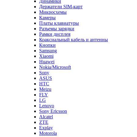
Держатели SIM-карт
Микросхемы
Камеры
Платы клавиатуры
Разъемы зарядки
Рамки дисплея
Коаксиальный кабель и антенны
Кнопки
Samsung
Xiaomi
Huawei
Nokia/Microsoft
Sony
ASUS
HTC
Meizu
FLY
LG
Lenovo
Sony Ericsson
Alcatel
ZTE
Explay
Motorola
Oppo