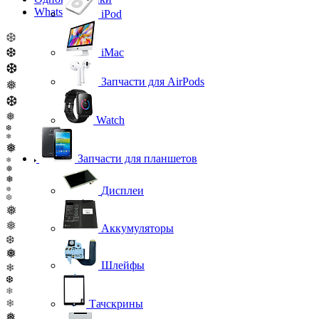
WhatsApp
iPod
❆
❆
iMac
❆
Запчасти для AirPods
❅
❆
❅
Watch
❆
❄
❅
Запчасти для планшетов
❄
❅
❅
Дисплеи
❅
❆
❅
❅
Аккумуляторы
❆
❅
Шлейфы
❄
❆
❄
❄
Тачскрины
❅