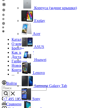
❄
Корпуса (задние крышки)
❅
❄
❅
Explay
❆
❄
❅
Acer
Каталог
О компании
ASUS
Бренды
Как заказать?
Доставка
Huawei
Гарантия
Новости
Контакты
Lenovo
...
Войти
Samsung Galaxy Tab
Sony
+7 495 135-39-43
Сравнение
0