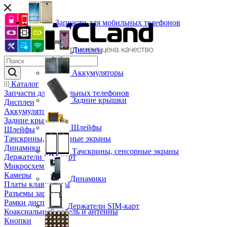
Запчасти для мобильных телефонов
Дисплеи
Аккумуляторы
Каталог
Запчасти для мобильных телефонов
Задние крышки
Дисплеи
Аккумуляторы
Задние крышки
Шлейфы
Шлейфы
Тачскрины, сенсорные экраны
Динамики
Тачскрины, сенсорные экраны
Держатели SIM-карт
Микросхемы
Камеры
Динамики
Платы клавиатуры
Разъемы зарядки
Рамки дисплея
Держатели SIM-карт
Коаксиальный кабель и антенны
Кнопки