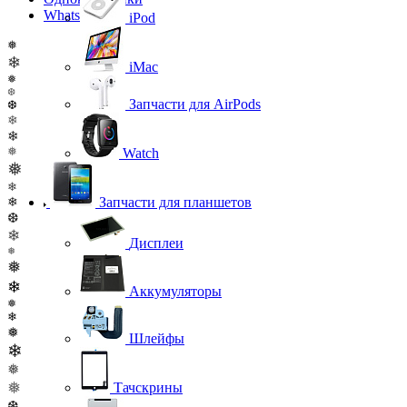
WhatsApp
iPod
❅
❄
iMac
❅
❆
Запчасти для AirPods
❆
❄
❄
❅
Watch
❅
❄
Запчасти для планшетов
❄
❆
❄
Дисплеи
❅
❅
❄
Аккумуляторы
❅
❄
❅
Шлейфы
❄
❅
❅
Тачскрины
❆