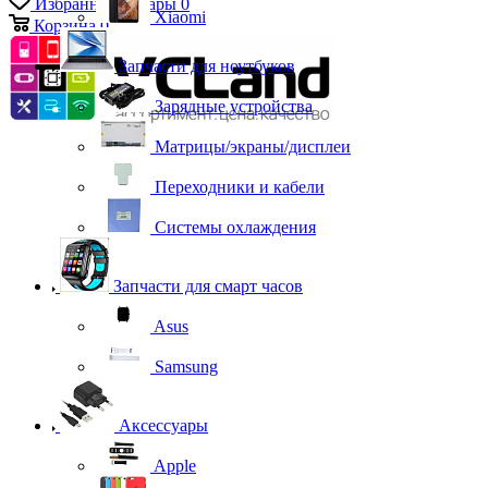
Избранные товары
0
Xiaomi
Корзина
0
Запчасти для ноутбуков
Зарядные устройства
Матрицы/экраны/дисплеи
Переходники и кабели
Системы охлаждения
Запчасти для смарт часов
Asus
Samsung
Аксессуары
Apple