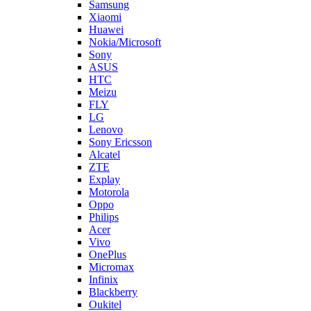
Samsung
Xiaomi
Huawei
Nokia/Microsoft
Sony
ASUS
HTC
Meizu
FLY
LG
Lenovo
Sony Ericsson
Alcatel
ZTE
Explay
Motorola
Oppo
Philips
Acer
Vivo
OnePlus
Micromax
Infinix
Blackberry
Oukitel