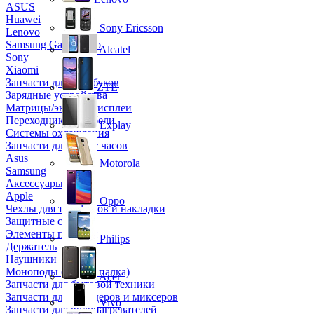
ASUS
Huawei
Sony Ericsson
Lenovo
Samsung Galaxy Tab
Alcatel
Sony
Xiaomi
Запчасти для ноутбуков
ZTE
Зарядные устройства
Матрицы/экраны/дисплеи
Переходники и кабели
Explay
Системы охлаждения
Запчасти для смарт часов
Asus
Motorola
Samsung
Аксессуары
Apple
Oppo
Чехлы для телефонов и накладки
Защитные стекла
Элементы питания
Philips
Держатель
Наушники
Моноподы (Селфи палка)
Acer
Запчасти для бытовой техники
Запчасти для блендеров и миксеров
Vivo
Запчасти для водонагревателей