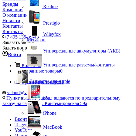
Бренды
Realme
Компания
О компании
Новости
Prestigio
Контакты
Контакты
Wileyfox
+7 495 135-39-43
Мегафон
Заказать звонок
Задать вопрос
Универсальные аккумуляторы (АКБ)
Войти
Универсальные разъемы/контакты
Корзина
0
Избранные товары
0
Запчасти для Apple
Сравнение товаров
0
vcland@vcland.ru
iPad
Пункт выдачи (заказы выдаются по предварительному
заказу на сайте), ул. Кантемировская 59а
iPhone
Вконтакте
Telegram
MacBook
YouTube
Одноклассники