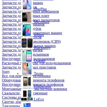
Запчасти для кофемашин
Запчасти для кулеров
OnePlus
Запчасти для кухонных комбаинов
Запчасти для кухонных плит
Запчасти для масляных радиаторов
Micromax
Запчасти для мультиварок
Запчасти для мясорубок
Запчасти для посудомоечных машин
Infinix
Запчасти для пылесосов
Запчасти для микроволновок (СВЧ)
Запчасти для стиральных машин
Blackberry
Запчасти для хлебопечек
Запчасти для холодильников
Инструмент для холодильщиков
Oukitel
Расходные материалы для холодильщиков
Запчасти для игровых приставок
Sony
Tecno
Все для ремонта электроники
Оборудование для ремонта телефонов
Инструменты для ремонта телефонов
Highscreen
Монтажные столы, магнитные коврики
Скальпели, лезвия сменные
Системы хранения
LeEco
Скотчи, изолента
Тачскрины