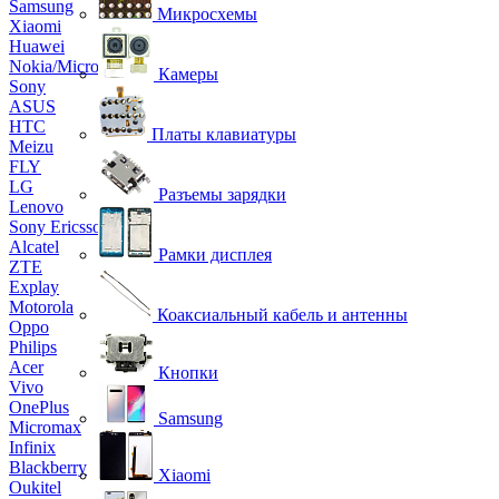
Samsung
Микросхемы
Xiaomi
Huawei
Nokia/Microsoft
Камеры
Sony
ASUS
HTC
Платы клавиатуры
Meizu
FLY
LG
Разъемы зарядки
Lenovo
Sony Ericsson
Alcatel
Рамки дисплея
ZTE
Explay
Motorola
Коаксиальный кабель и антенны
Oppo
Philips
Acer
Кнопки
Vivo
OnePlus
Samsung
Micromax
Infinix
Blackberry
Xiaomi
Oukitel