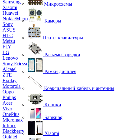
Samsung
Микросхемы
Xiaomi
Huawei
Nokia/Microsoft
Камеры
Sony
ASUS
HTC
Платы клавиатуры
Meizu
FLY
LG
Разъемы зарядки
Lenovo
Sony Ericsson
Alcatel
Рамки дисплея
ZTE
Explay
Motorola
Коаксиальный кабель и антенны
Oppo
Philips
Acer
Кнопки
Vivo
OnePlus
Samsung
Micromax
Infinix
Blackberry
Xiaomi
Oukitel