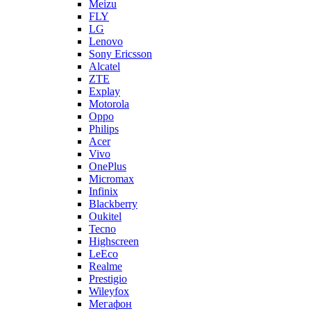
Meizu
FLY
LG
Lenovo
Sony Ericsson
Alcatel
ZTE
Explay
Motorola
Oppo
Philips
Acer
Vivo
OnePlus
Micromax
Infinix
Blackberry
Oukitel
Tecno
Highscreen
LeEco
Realme
Prestigio
Wileyfox
Мегафон