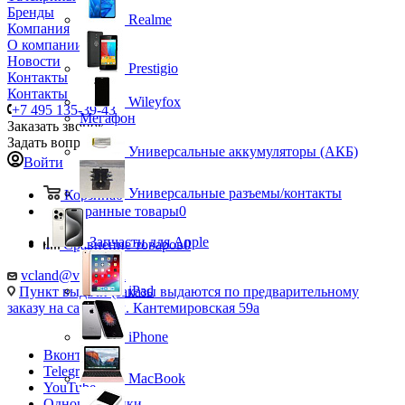
Бренды
Realme
Компания
О компании
Новости
Prestigio
Контакты
Контакты
Wileyfox
+7 495 135-39-43
Мегафон
Заказать звонок
Задать вопрос
Универсальные аккумуляторы (АКБ)
Войти
Универсальные разъемы/контакты
Корзина
0
Избранные товары
0
Запчасти для Apple
Сравнение товаров
0
vcland@vcland.ru
iPad
Пункт выдачи (заказы выдаются по предварительному
заказу на сайте), ул. Кантемировская 59а
iPhone
Вконтакте
Telegram
MacBook
YouTube
Одноклассники