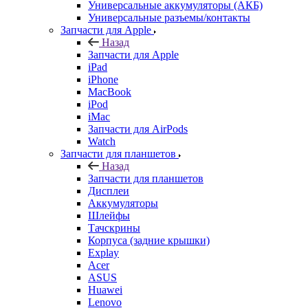
Универсальные аккумуляторы (АКБ)
Универсальные разъемы/контакты
Запчасти для Apple
Назад
Запчасти для Apple
iPad
iPhone
MacBook
iPod
iMac
Запчасти для AirPods
Watch
Запчасти для планшетов
Назад
Запчасти для планшетов
Дисплеи
Аккумуляторы
Шлейфы
Тачскрины
Корпуса (задние крышки)
Explay
Acer
ASUS
Huawei
Lenovo