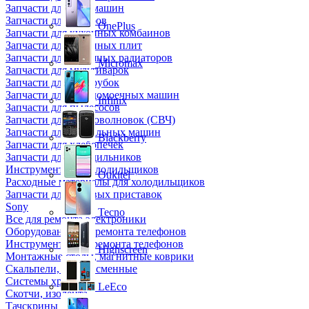
Запчасти для кофемашин
Запчасти для кулеров
OnePlus
Запчасти для кухонных комбаинов
Запчасти для кухонных плит
Запчасти для масляных радиаторов
Micromax
Запчасти для мультиварок
Запчасти для мясорубок
Запчасти для посудомоечных машин
Infinix
Запчасти для пылесосов
Запчасти для микроволновок (СВЧ)
Запчасти для стиральных машин
Blackberry
Запчасти для хлебопечек
Запчасти для холодильников
Инструмент для холодильщиков
Oukitel
Расходные материалы для холодильщиков
Запчасти для игровых приставок
Sony
Tecno
Все для ремонта электроники
Оборудование для ремонта телефонов
Инструменты для ремонта телефонов
Highscreen
Монтажные столы, магнитные коврики
Скальпели, лезвия сменные
Системы хранения
LeEco
Скотчи, изолента
Тачскрины