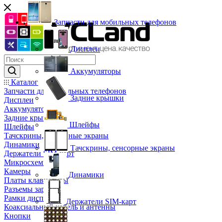
Запчасти для мобильных телефонов
Дисплеи
Аккумуляторы
Каталог
Запчасти для мобильных телефонов
Задние крышки
Дисплеи
Аккумуляторы
Задние крышки
Шлейфы
Шлейфы
Тачскрины, сенсорные экраны
Динамики
Тачскрины, сенсорные экраны
Держатели SIM-карт
Микросхемы
Камеры
Динамики
Платы клавиатуры
Разъемы зарядки
Рамки дисплея
Держатели SIM-карт
Коаксиальный кабель и антенны
Кнопки