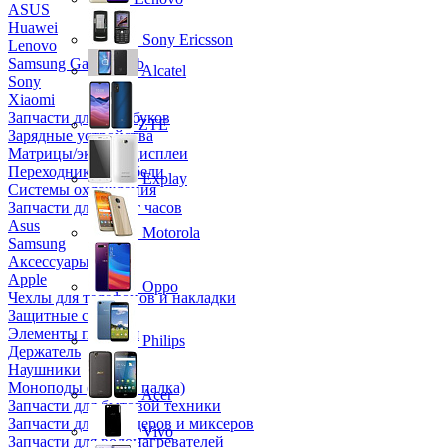
ASUS
Huawei
Sony Ericsson
Lenovo
Samsung Galaxy Tab
Alcatel
Sony
Xiaomi
Запчасти для ноутбуков
ZTE
Зарядные устройства
Матрицы/экраны/дисплеи
Переходники и кабели
Explay
Системы охлаждения
Запчасти для смарт часов
Asus
Motorola
Samsung
Аксессуары
Apple
Oppo
Чехлы для телефонов и накладки
Защитные стекла
Элементы питания
Philips
Держатель
Наушники
Моноподы (Селфи палка)
Acer
Запчасти для бытовой техники
Запчасти для блендеров и миксеров
Vivo
Запчасти для водонагревателей