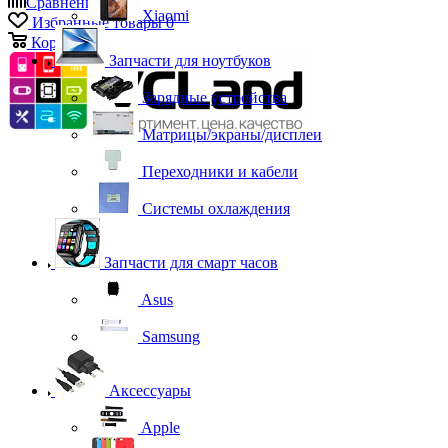
Сравнение
0
Xiaomi
Избранные товары
0
Корзина
0
Запчасти для ноутбуков
Зарядные устройства
Матрицы/экраны/дисплеи
Переходники и кабели
Системы охлаждения
Запчасти для смарт часов
Asus
Samsung
Аксессуары
Apple