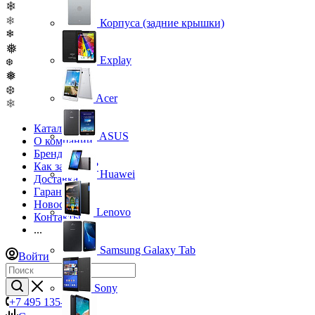
❄
❄
Корпуса (задние крышки)
❄
❅
Explay
❆
❅
❆
Acer
❄
Каталог
ASUS
О компании
Бренды
Как заказать?
Huawei
Доставка
Гарантия
Новости
Lenovo
Контакты
...
Samsung Galaxy Tab
Войти
Sony
+7 495 135-39-43