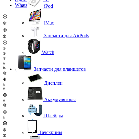
WhatsApp
iPod
❆
iMac
❄
❅
Запчасти для AirPods
❆
❆
❆
Watch
❆
❄
❆
❅
Запчасти для планшетов
❅
❅
Дисплеи
❆
❆
❄
Аккумуляторы
❅
❅
❄
Шлейфы
❆
❆
❄
Тачскрины
❆