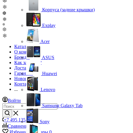
❆
❄
Корпуса (задние крышки)
❆
❅
❆
Explay
❆
❄
Acer
Каталог
О компании
Бренды
ASUS
Как заказать?
Доставка
Гарантия
Huawei
Новости
Контакты
...
Lenovo
Войти
Samsung Galaxy Tab
+7 495 135-39-43
Sony
Сравнение
0
Избранные товары
0