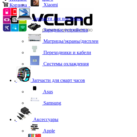
Xiaomi
Корзина
0
Запчасти для ноутбуков
Зарядные устройства
Матрицы/экраны/дисплеи
Переходники и кабели
Системы охлаждения
Запчасти для смарт часов
Asus
Samsung
Аксессуары
Apple