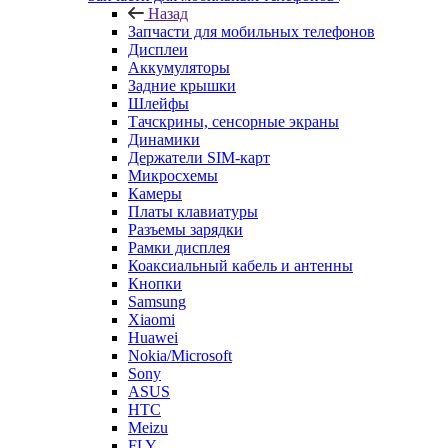
Назад
Запчасти для мобильных телефонов
Дисплеи
Аккумуляторы
Задние крышки
Шлейфы
Тачскрины, сенсорные экраны
Динамики
Держатели SIM-карт
Микросхемы
Камеры
Платы клавиатуры
Разъемы зарядки
Рамки дисплея
Коаксиальный кабель и антенны
Кнопки
Samsung
Xiaomi
Huawei
Nokia/Microsoft
Sony
ASUS
HTC
Meizu
FLY