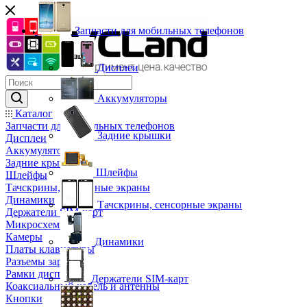
Запчасти для мобильных телефонов
Дисплеи
Аккумуляторы
Каталог
Запчасти для мобильных телефонов
Задние крышки
Дисплеи
Аккумуляторы
Задние крышки
Шлейфы
Шлейфы
Тачскрины, сенсорные экраны
Динамики
Тачскрины, сенсорные экраны
Держатели SIM-карт
Микросхемы
Камеры
Динамики
Платы клавиатуры
Разъемы зарядки
Рамки дисплея
Держатели SIM-карт
Коаксиальный кабель и антенны
Кнопки