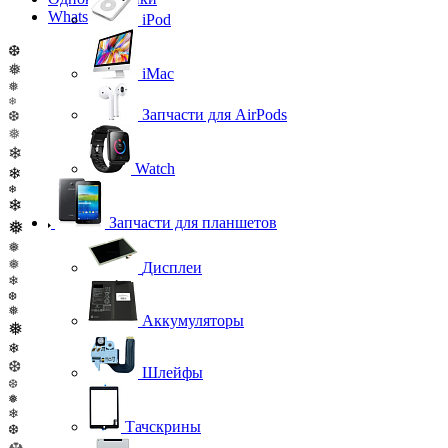
WhatsApp
iPod
❆
❅
iMac
❅
❄
Запчасти для AirPods
❆
❅
❄
Watch
❄
❄
❄
Запчасти для планшетов
❅
❅
❅
Дисплеи
❄
❆
❅
Аккумуляторы
❅
❄
❆
Шлейфы
❆
❅
❄
Тачскрины
❆