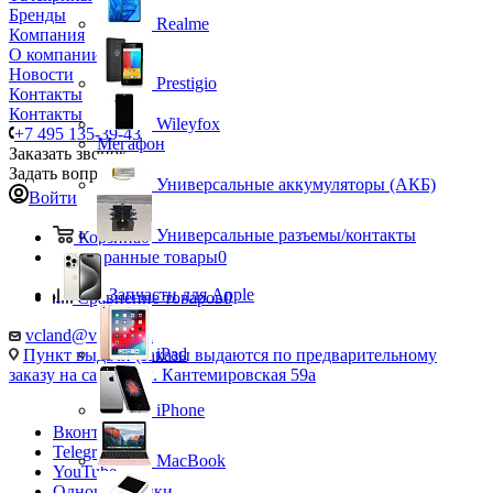
Бренды
Realme
Компания
О компании
Новости
Prestigio
Контакты
Контакты
Wileyfox
+7 495 135-39-43
Мегафон
Заказать звонок
Задать вопрос
Универсальные аккумуляторы (АКБ)
Войти
Универсальные разъемы/контакты
Корзина
0
Избранные товары
0
Запчасти для Apple
Сравнение товаров
0
vcland@vcland.ru
iPad
Пункт выдачи (заказы выдаются по предварительному
заказу на сайте), ул. Кантемировская 59а
iPhone
Вконтакте
Telegram
MacBook
YouTube
Одноклассники