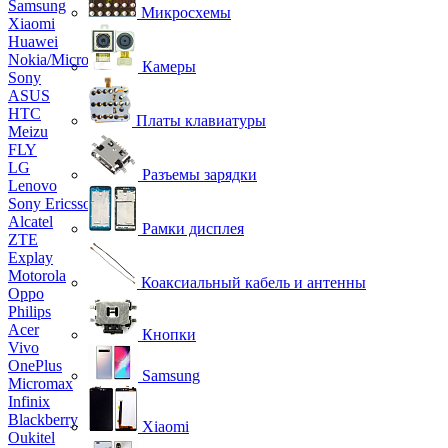
Samsung
Микросхемы
Xiaomi
Huawei
Nokia/Microsoft
Камеры
Sony
ASUS
HTC
Платы клавиатуры
Meizu
FLY
LG
Разъемы зарядки
Lenovo
Sony Ericsson
Alcatel
Рамки дисплея
ZTE
Explay
Motorola
Коаксиальный кабель и антенны
Oppo
Philips
Acer
Кнопки
Vivo
OnePlus
Samsung
Micromax
Infinix
Blackberry
Xiaomi
Oukitel