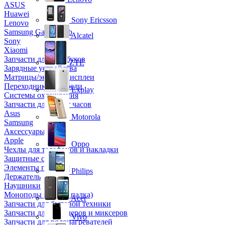
ASUS
Huawei
Sony Ericsson
Lenovo
Samsung Galaxy Tab
Alcatel
Sony
Xiaomi
Запчасти для ноутбуков
ZTE
Зарядные устройства
Матрицы/экраны/дисплеи
Переходники и кабели
Explay
Системы охлаждения
Запчасти для смарт часов
Asus
Motorola
Samsung
Аксессуары
Apple
Oppo
Чехлы для телефонов и накладки
Защитные стекла
Элементы питания
Philips
Держатель
Наушники
Моноподы (Селфи палка)
Acer
Запчасти для бытовой техники
Запчасти для блендеров и миксеров
Vivo
Запчасти для водонагревателей