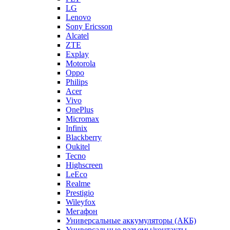
LG
Lenovo
Sony Ericsson
Alcatel
ZTE
Explay
Motorola
Oppo
Philips
Acer
Vivo
OnePlus
Micromax
Infinix
Blackberry
Oukitel
Tecno
Highscreen
LeEco
Realme
Prestigio
Wileyfox
Мегафон
Универсальные аккумуляторы (АКБ)
Универсальные разъемы/контакты