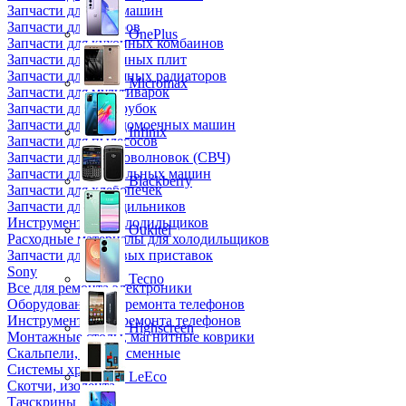
Запчасти для кофемашин
Запчасти для кулеров
OnePlus
Запчасти для кухонных комбаинов
Запчасти для кухонных плит
Запчасти для масляных радиаторов
Micromax
Запчасти для мультиварок
Запчасти для мясорубок
Запчасти для посудомоечных машин
Infinix
Запчасти для пылесосов
Запчасти для микроволновок (СВЧ)
Запчасти для стиральных машин
Blackberry
Запчасти для хлебопечек
Запчасти для холодильников
Инструмент для холодильщиков
Oukitel
Расходные материалы для холодильщиков
Запчасти для игровых приставок
Sony
Tecno
Все для ремонта электроники
Оборудование для ремонта телефонов
Инструменты для ремонта телефонов
Highscreen
Монтажные столы, магнитные коврики
Скальпели, лезвия сменные
Системы хранения
LeEco
Скотчи, изолента
Тачскрины